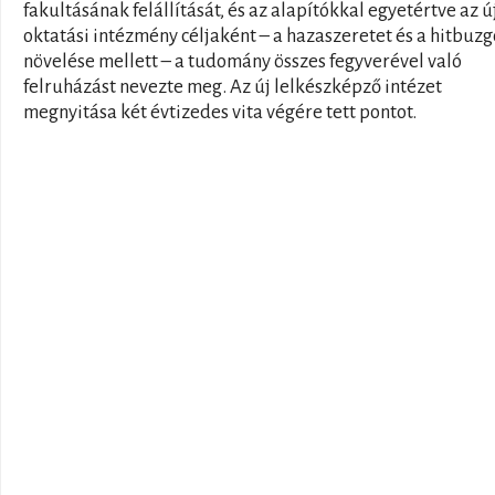
fakultásának felállítását, és az alapítókkal egyetértve az ú
oktatási intézmény céljaként – a hazaszeretet és a hitbuz
növelése mellett – a tudomány összes fegyverével való
felruházást nevezte meg. Az új lelkészképző intézet
megnyitása két évtizedes vita végére tett pontot.