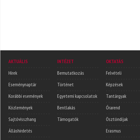
AKTUÁLIS
INTÉZET
OKTATÁS
Hírek
Bemutatkozás
Felvételi
Eseménynaptár
Történet
Képzések
Korábbi események
Egyetemi kapcsolatok
Tantárgyak
Közlemények
Bentlakás
Órarend
Sajtóvisszhang
Támogatók
Ösztöndíjak
Álláshirdetés
Erasmus