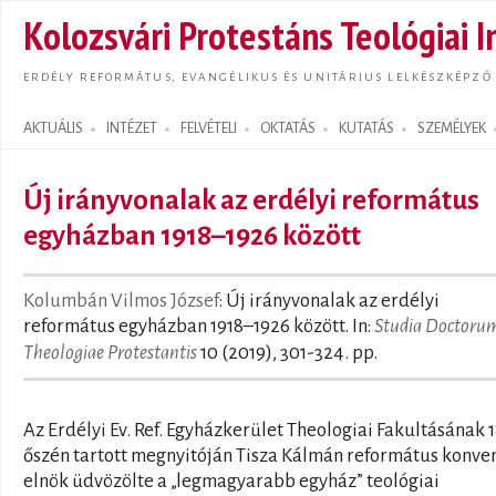
Ugrás
Kolozsvári Protestáns Teológiai I
tarta
ERDÉLY REFORMÁTUS, EVANGÉLIKUS ÉS UNITÁRIUS LELKÉSZKÉPZŐ
AKTUÁLIS
INTÉZET
FELVÉTELI
OKTATÁS
KUTATÁS
SZEMÉLYEK
Search form
Új irányvonalak az erdélyi református
egyházban 1918–1926 között
Kolumbán Vilmos József
: Új irányvonalak az erdélyi
református egyházban 1918–1926 között. In:
Studia Doctoru
Theologiae Protestantis
10 (2019), 301-324. pp.
Az Erdélyi Ev. Ref. Egyházkerület Theologiai Fakultásának 
őszén tartott megnyitóján Tisza Kálmán református konven
elnök üdvözölte a „legmagyarabb egyház” teológiai