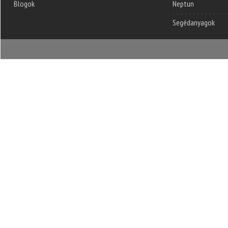
Blogok
Neptun
Segédanyagok