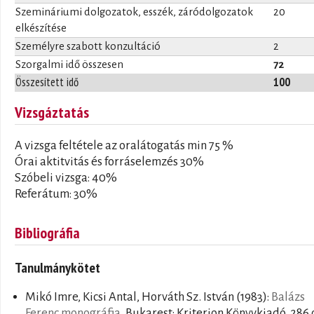
Szemináriumi dolgozatok, esszék, záródolgozatok
20
elkészítése
Személyre szabott konzultáció
2
Szorgalmi idő összesen
72
Összesített idő
100
Vizsgáztatás
A vizsga feltétele az oralátogatás min 75 %
Órai aktitvitás és forráselemzés 30%
Szóbeli vizsga: 40%
Referátum: 30%
Bibliográfia
Tanulmánykötet
Mikó Imre, Kicsi Antal, Horváth Sz. István
(1983):
Balázs
Ferenc monográfia
. Bukarest: Kriterion Könyvkiadó, 286 