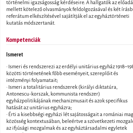
történelmi igazságosság kérdéseire. A hallgatók az előad
mellett kötelező olvasmányok feldolgozásával és két írásb
referátum elkészítésével sajátítják el az egyháztörténeti
kutatás módszertanát.
Kompetenciák
Ismeret
• Ismeri és rendszerezi az erdélyi unitárius egyház 1918–19
közötti történetének főbb eseményeit, szereplőit és
intézményi folyamatait;
• Ismeri a totalitárius rendszerek (királyi diktatúra,
Antonescu-korszak, kommunista rendszer)
egyházpolitikájának mechanizmusait és azok specifikus
hatását az unitárius egyházra;
• Érti a kisebbségi egyházi lét sajátosságait a romániai ma
közösség kontextusában, beleértve a szövetkezeti mozga
az ifjúsági mozgalmak és az egyháztársadalmi egyletek