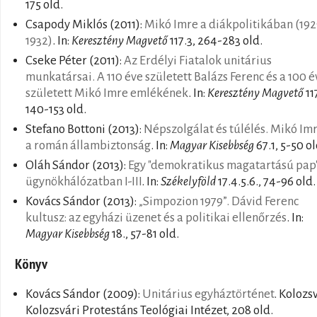
175 old.
Csapody Miklós
(2011):
Mikó Imre a diákpolitikában (192
1932)
. In:
Keresztény Magvető
117.3, 264-283 old.
Cseke Péter
(2011):
Az Erdélyi Fiatalok unitárius
munkatársai. A 110 éve született Balázs Ferenc és a 100 é
született Mikó Imre emlékének
. In:
Keresztény Magvető
11
140-153 old.
Stefano Bottoni
(2013):
Népszolgálat és túlélés. Mikó Imr
a román állambiztonság
. In:
Magyar Kisebbség
67.1, 5-50 ol
Oláh Sándor
(2013):
Egy "demokratikus magatartású pap"
ügynökhálózatban I-III
. In:
Székelyföld
17.4.5.6., 74-96 old.
Kovács Sándor
(2013):
„Simpozion 1979”. Dávid Ferenc
kultusz: az egyházi üzenet és a politikai ellenőrzés
. In:
Magyar Kisebbség
18., 57-81 old.
Könyv
Kovács Sándor
(2009):
Unitárius egyháztörténet
. Kolozs
Kolozsvári Protestáns Teológiai Intézet, 208 old.