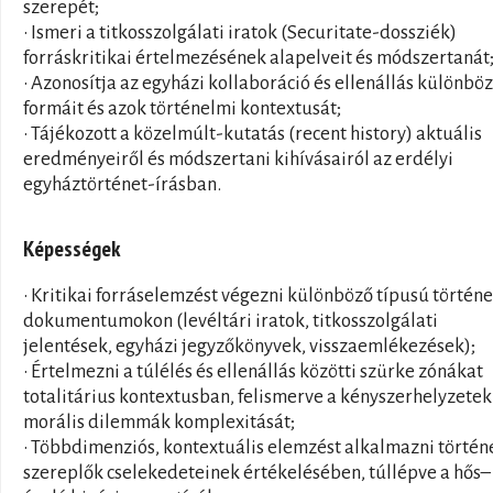
szerepét;
• Ismeri a titkosszolgálati iratok (Securitate-dossziék)
forráskritikai értelmezésének alapelveit és módszertanát
• Azonosítja az egyházi kollaboráció és ellenállás különbö
formáit és azok történelmi kontextusát;
• Tájékozott a közelmúlt-kutatás (recent history) aktuális
eredményeiről és módszertani kihívásairól az erdélyi
egyháztörténet-írásban.
Képességek
• Kritikai forráselemzést végezni különböző típusú történ
dokumentumokon (levéltári iratok, titkosszolgálati
jelentések, egyházi jegyzőkönyvek, visszaemlékezések);
• Értelmezni a túlélés és ellenállás közötti szürke zónákat
totalitárius kontextusban, felismerve a kényszerhelyzetek
morális dilemmák komplexitását;
• Többdimenziós, kontextuális elemzést alkalmazni történ
szereplők cselekedeteinek értékelésében, túllépve a hős–