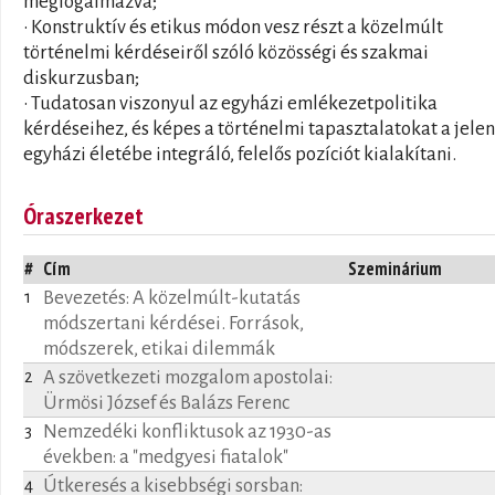
megfogalmazva;
• Konstruktív és etikus módon vesz részt a közelmúlt
történelmi kérdéseiről szóló közösségi és szakmai
diskurzusban;
• Tudatosan viszonyul az egyházi emlékezetpolitika
kérdéseihez, és képes a történelmi tapasztalatokat a jelen
egyházi életébe integráló, felelős pozíciót kialakítani.
Óraszerkezet
#
Cím
Szeminárium
Bevezetés: A közelmúlt-kutatás
1
módszertani kérdései. Források,
módszerek, etikai dilemmák
A szövetkezeti mozgalom apostolai:
2
Ürmösi József és Balázs Ferenc
Nemzedéki konfliktusok az 1930-as
3
években: a "medgyesi fiatalok"
Útkeresés a kisebbségi sorsban:
4