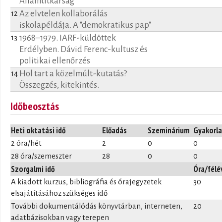
Államtitkárság
Az elvtelen kollaborálás
12
iskolapéldája. A "demokratikus pap"
1968–1979. IARF-küldöttek
13
Erdélyben. Dávid Ferenc-kultusz és
politikai ellenőrzés
Hol tart a közelmúlt-kutatás?
14
Összegzés, kitekintés.
Időbeosztás
Heti oktatási idő
Előadás
Szeminárium
Gyakorla
2 óra/hét
2
0
0
28 óra/szemeszter
28
0
0
Szorgalmi idő
Óra/félé
A kiadott kurzus, bibliográfia és órajegyzetek
30
elsajátításához szükséges idő
További dokumentálódás könyvtárban, interneten,
20
adatbázisokban vagy terepen