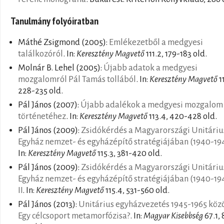
Tanulmány folyóiratban
Máthé Zsigmond
(2005):
Emlékezetből a medgyesi
találkozóról
. In:
Keresztény Magvető
111.2, 179-183 old.
Molnár B. Lehel
(2005):
Újabb adatok a medgyesi
mozgalomról Pál Tamás tollából
. In:
Keresztény Magvető
11
228-235 old.
Pál János
(2007):
Újabb adalékok a medgyesi mozgalom
történetéhez
. In:
Keresztény Magvető
113.4, 420-428 old.
Pál János
(2009):
Zsidókérdés a Magyarországi Unitáriu
Egyház nemzet- és egyházépítő stratégiájában (1940-194
In:
Keresztény Magvető
115.3, 381-420 old.
Pál János
(2009):
Zsidókérdés a Magyarországi Unitáriu
Egyház nemzet- és egyházépítő stratégiájában (1940-19
II
. In:
Keresztény Magvető
115.4, 531-560 old.
Pál János
(2013):
Unitárius egyházvezetés 1945-1965 közö
Egy célcsoport metamorfózisa?
. In:
Magyar Kisebbség
67.1, 