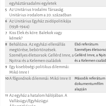
egyháztársadalmi egyletek
Az Unitárius Irodalmi Társaság.
5
Unitárius irodalom a 20. században
Az Unitárius Egyház zsidópolitikája
6
(1938-1944)
Kiss Elek és köre. Balekok vagy
7
kémek?
Behálózva. Az egyházi ellenállás
8
Első referátum:
megtörése, bebörtönzések.
Személyes életsorso
Személyes életsorsok: Gellérd Imre, a
Gellérd Imre, a Nyit
Nyitrai és a Kelemen családok
és a Kelemen csalá
Egy kisebbségi politikus dilemmái:
9
Mikó Imre I
A főgondnok dilemmái: Mikó Imre II
10
Második referátum
dokumentumfilm
alapján
Az egyház a hatalom hálójában. A
11
Vallásügyi/Egyházügyi