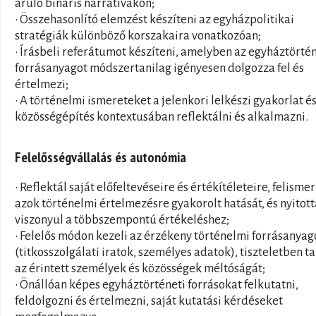
áruló bináris narratívákon;
• Összehasonlító elemzést készíteni az egyházpolitikai
stratégiák különböző korszakaira vonatkozóan;
• Írásbeli referátumot készíteni, amelyben az egyháztörtén
forrásanyagot módszertanilag igényesen dolgozza fel és
értelmezi;
• A történelmi ismereteket a jelenkori lelkészi gyakorlat é
közösségépítés kontextusában reflektálni és alkalmazni.
Felelősségvállalás és autonómia
• Reflektál saját előfeltevéseire és értékítéleteire, felismer
azok történelmi értelmezésre gyakorolt hatását, és nyitot
viszonyul a többszempontú értékeléshez;
• Felelős módon kezeli az érzékeny történelmi forrásanya
(titkosszolgálati iratok, személyes adatok), tiszteletben t
az érintett személyek és közösségek méltóságát;
• Önállóan képes egyháztörténeti forrásokat felkutatni,
feldolgozni és értelmezni, saját kutatási kérdéseket