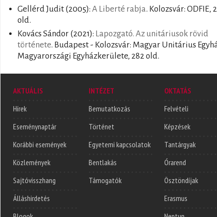
Gellérd Judit
(2005):
A Liberté rabja
. Kolozsvár: ODFIE, 
old.
Kovács Sándor
(2021):
Lapozgató. Az unitáriusok rövid
története
. Budapest - Kolozsvár: Magyar Unitárius Egyh
Magyarországi Egyházkerülete, 282 old.
AKTUÁLIS
INTÉZET
OKTATÁS
Hírek
Bemutatkozás
Felvételi
Eseménynaptár
Történet
Képzések
Korábbi események
Egyetemi kapcsolatok
Tantárgyak
Közlemények
Bentlakás
Órarend
Sajtóvisszhang
Támogatók
Ösztöndíjak
Álláshirdetés
Erasmus
Blogok
Neptun