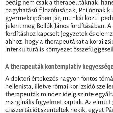
pedig nem csak a therapeutáknak, hane
nagyhatású filozófusának, Philónnak ku
gyermekcipőben jár, munkái közül pedi
jelent meg Bollók János fordításában. A
fordításhoz kapcsolt jegyzetek és elem
ahhoz, hogy a therapeutákat a korai zs
interkulturális környezet összefüggései
A therapeuták kontemplatív kegyesség
A doktori értekezés nagyon fontos témá
hellenista, illetve római kori zsidó szell
therapeuták mindez ideig szinte egyál
marginális figyelmet kaptak. Az elmúlt
disszertációt szenteltek nekik, egyet Pá