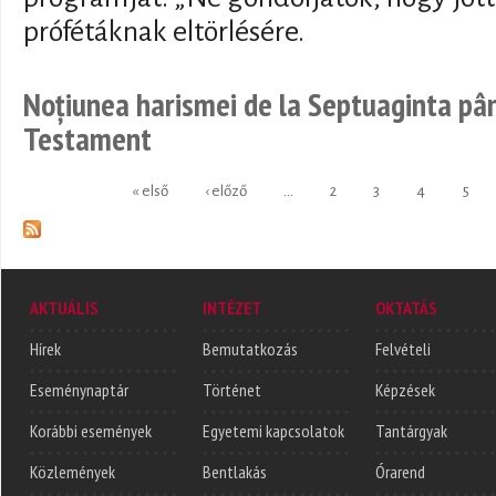
prófétáknak eltörlésére.
Noțiunea harismei de la Septuaginta până
Testament
« első
‹ előző
…
2
3
4
5
Oldalak
AKTUÁLIS
INTÉZET
OKTATÁS
Hírek
Bemutatkozás
Felvételi
Eseménynaptár
Történet
Képzések
Korábbi események
Egyetemi kapcsolatok
Tantárgyak
Közlemények
Bentlakás
Órarend