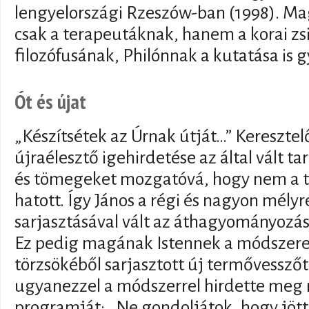
lengyelországi Rzeszów-ban (1998). M
csak a terapeutáknak, hanem a korai z
filozófusának, Philónnak a kutatása is 
Ót és újat
„Készítsétek az Úrnak útját…” Keresztelő
újraélesztő igehirdetése az által vált t
és tömegeket mozgatóvá, hogy nem a te
hatott. Így János a régi és nagyon mély
sarjasztásával vált az áthagyományozá
Ez pedig magának Istennek a módszere vo
törzsökéből sarjasztott új termővesszőt
ugyanezzel a módszerrel hirdette meg
programját: „Ne gondoljátok, hogy jöt