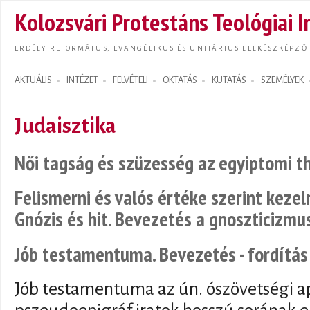
Ugrás
Kolozsvári Protestáns Teológiai I
tarta
ERDÉLY REFORMÁTUS, EVANGÉLIKUS ÉS UNITÁRIUS LELKÉSZKÉPZŐ
AKTUÁLIS
INTÉZET
FELVÉTELI
OKTATÁS
KUTATÁS
SZEMÉLYEK
Search form
Judaisztika
Női tagság és szüzesség az egyiptomi 
Felismerni és valós értéke szerint keze
Gnózis és hit. Bevezetés a gnoszticizmu
Jób testamentuma. Bevezetés - fordítás 
Jób testamentuma az ún. ószövetségi a