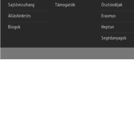
Sajtóvisszhang
Támogatók
Ösztöndíjak
Álláshirdetés
Erasmus
Blogok
Neptun
Segédanyagok