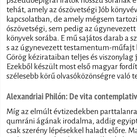
pszeudoepigráf iratok hosszú sorának eg
tehát, amely az ószövetségi Jób könyvéve
kapcsolatban, de amely mégsem tartozi
ószövetségi, sem pedig az úgynevezet
könyvek sorába. E mű sajátos darab a 
s az úgynevezett testamentum-műfajt k
Görög kézirataiban teljes és viszonylag
Ezekből készült most első magyar fordít
szélesebb körű olvasóközönségre való te
Alexandriai Philón: De vita contemplati
Míg az elmúlt évtizedekben parttalanr
qumráni ágának irodalma, addig egyipt
csak szerény lépésekkel haladt előre. M