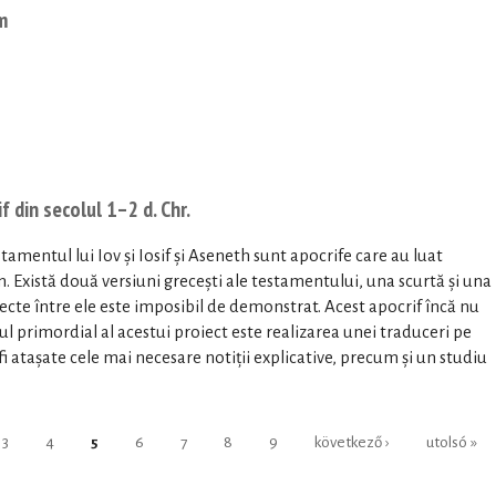
m
 din secolul 1–2 d. Chr.
mentul lui Iov și Iosif și Aseneth sunt apocrife care au luat
. Există două versiuni grecești ale testamentului, una scurtă și una
recte între ele este imposibil de demonstrat. Acest apocrif încă nu
l primordial al acestui proiect este realizarea unei traduceri pe
 fi atașate cele mai necesare notiții explicative, precum și un studiu
3
4
5
6
7
8
9
következő ›
utolsó »