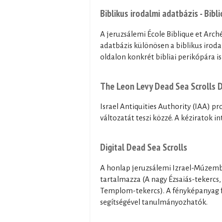
Biblikus irodalmi adatbázis - Bib
A jeruzsálemi École Biblique et Arch
adatbázis különösen a biblikus irod
oldalon konkrét bibliai perikópára is
The Leon Levy Dead Sea Scrolls Di
Israel Antiquities Authority (IAA) p
változatát teszi közzé. A kéziratok i
Digital Dead Sea Scrolls
A honlap jeruzsálemi Izrael-Múzemba
tartalmazza (A nagy Ézsaiás-tekercs
Templom-tekercs). A fényképanyag fo
segítségével tanulmányozhatók.