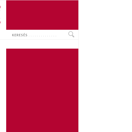
U
N
O
Keresés