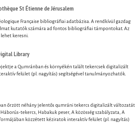
liothèque St Étienne de Jérusalem
éologique Française bibliográfiai adatbázisa. A rendkívül gazdag
almat kutatók számára ad fontos bibliográfiai támpontokat. Az
 lehet keresni.
gital Library
rojektje a Qumránban és környékén talált tekercsek digitalizált
nteraktív felület (pl. nagyítás) segítségével tanulmányozhatók.
n őrzött néhány jelentős qumráni tekercs digitalizált változatát
, Háborús-tekercs, Habakuk peser, A közösség szabályzata, A
rmájában közzétett kéziratok interaktív felület (pl. nagyítás)