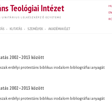
Ugrás a
ns Teológiai Intézet
H
tartalomra
E
S UNITÁRIUS LELKÉSZKÉPZŐ EGYETEME
R
TÁS
KUTATÁS
SZEMÉLYEK
AKADÉMIAI ÉLET
utatás 2002–2013 között
zak erdélyi protestáns biblikus irodalom bibliográfiai anyagát
utatás 2002–2013 között
zak erdélyi protestáns biblikus irodalom bibliográfiai anyagát