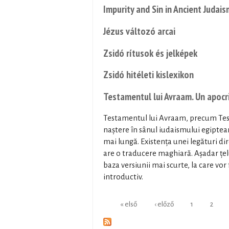
Impurity and Sin in Ancient Judais
Jézus változó arcai
Zsidó rítusok és jelképek
Zsidó hitéleti kislexikon
Testamentul lui Avraam. Un apocrif
Testamentul lui Avraam, precum Testa
naștere în sânul iudaismului egiptean
mai lungă. Existența unei legături di
are o traducere maghiară. Așadar țelu
baza versiunii mai scurte, la care vor
introductiv.
Oldalak
« első
‹ előző
1
2