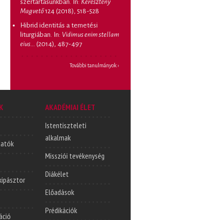
szertartásunkban
. In:
Keresztény
Magvető
124 (2018), 518-528
Hibrid identitás a temetési
liturgiában
. In:
Vidimus enim stellam
eius...
(2014), 487-497
További tanulmányok ›
K
AKADÉMIAI ÉLET
Istentiszteleti
alkalmak
tatók
Missziói tevékenység
Diákélet
lkipásztor
Előadások
Prédikációk
áció