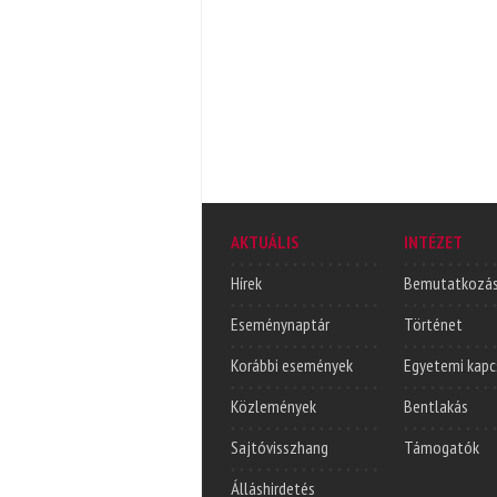
AKTUÁLIS
INTÉZET
Hírek
Bemutatkozá
Eseménynaptár
Történet
Korábbi események
Egyetemi kapc
Közlemények
Bentlakás
Sajtóvisszhang
Támogatók
Álláshirdetés