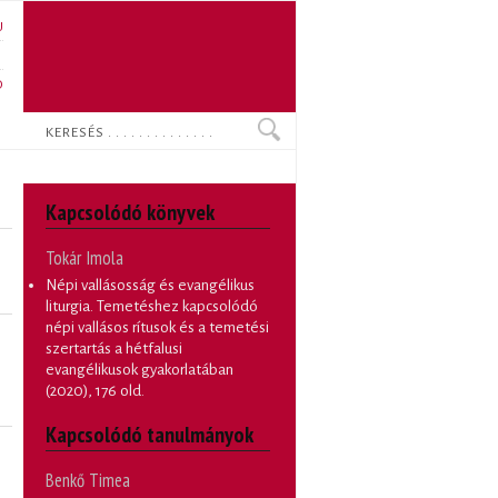
U
N
O
Keresés
Kapcsolódó könyvek
Tokár Imola
Népi vallásosság és evangélikus
liturgia. Temetéshez kapcsolódó
népi vallásos rítusok és a temetési
szertartás a hétfalusi
evangélikusok gyakorlatában
(2020), 176 old.
Kapcsolódó tanulmányok
Benkő Timea