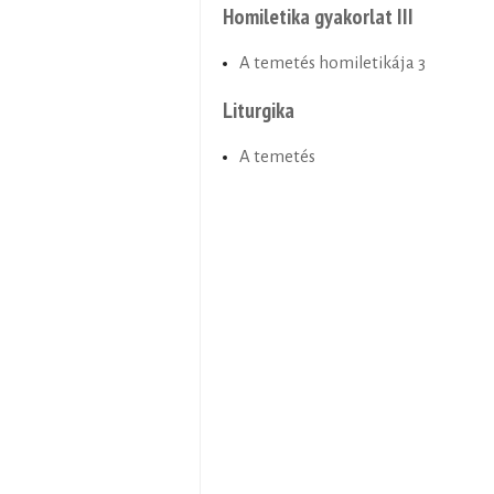
Homiletika gyakorlat III
A temetés homiletikája 3
Liturgika
A temetés