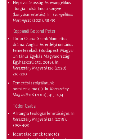
Népi vallásosság és evangélikus
liturgia. Tokár Imola könyve
(könyvismertetés)
. In:
Evangélikus
Harangszó
(2021), 38-39
Koppándi Botond Péter
Tódor Csaba: Szimbólum, rítus,
dráma. Angliai és erdélyi unitárius
temetésekről. (Budapest: Magyar
Unitárius Egyház Magyarországi
Egyházkerülete, 2018)
. In:
Keresztény Magvető
126 (2020),
216-220
Temetési szolgálatunk
homiletikuma (I.)
. In:
Keresztény
Magvető
116 (2010), 413-434
Tódor Csaba
A liturgia teológiai lehetőségei
. In:
Keresztény Magvető
124 (2018),
390-403
Identitáselemek temetési