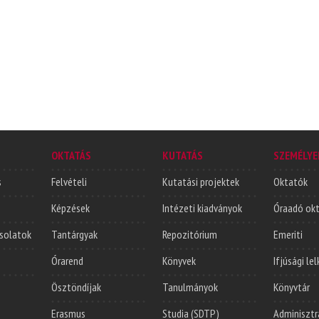
OKTATÁS
KUTATÁS
SZEMÉLYE
s
Felvételi
Kutatási projektek
Oktatók
Képzések
Intézeti kiadványok
Óraadó ok
solatok
Tantárgyak
Repozitórium
Emeriti
Órarend
Könyvek
Ifjúsági le
Ösztöndíjak
Tanulmányok
Könyvtár
Erasmus
Studia (SDTP)
Adminisztr