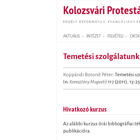
Kolozsvári Protestá
ERDÉLY REFORMÁTUS, EVANGÉLIKUS É
AKTUÁLIS
INTÉZET
FELVÉTELI
OKTA
Search form
Temetési szolgálatunk 
Koppándi Botond Péter
: Temetési sz
In:
Keresztény Magvető
117 (2011), 13-25
Hivatkozó kurzus
Az alábbi kurzus órái bibliográfiai t
publikációra.