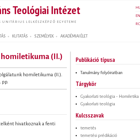
Ugrás a
ns Teológiai Intézet
H
tartalomra
E
S UNITÁRIUS LELKÉSZKÉPZŐ EGYETEME
R
TÁS
KUTATÁS
SZEMÉLYEK
AKADÉMIAI ÉLET
homiletikuma (II.)
Publikáció típusa
Tanulmány folyóiratban
olgálatunk homiletikuma (II.).
. pp.
Tárgykör
Gyakorlati teológia - Homiletika
Gyakorlati teológia
Kulcsszavak
ételként hivatkoznak a fenti
temetés
temetési prédikáció