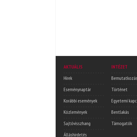
AKTUÁLIS
INTÉZET
Hírek
Bemutatkozá
Eseménynaptár
Történet
Korábbi események
Egyetemi kapc
Közlemények
Bentlakás
Sajtóvisszhang
Támogatók
Álláshirdetés