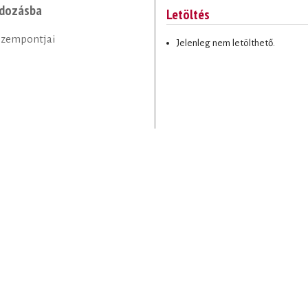
ndozásba
Letöltés
 szempontjai
Jelenleg nem letölthető.