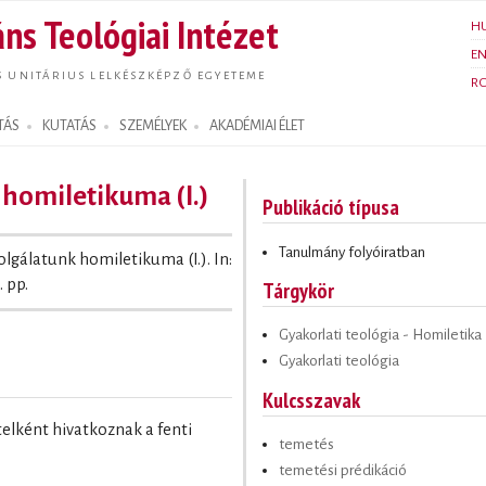
Ugrás a
ns Teológiai Intézet
H
tartalomra
E
S UNITÁRIUS LELKÉSZKÉPZŐ EGYETEME
R
TÁS
KUTATÁS
SZEMÉLYEK
AKADÉMIAI ÉLET
 homiletikuma (I.)
Publikáció típusa
Tanulmány folyóiratban
olgálatunk homiletikuma (I.). In:
. pp.
Tárgykör
Gyakorlati teológia - Homiletika
Gyakorlati teológia
Kulcsszavak
ételként hivatkoznak a fenti
temetés
temetési prédikáció