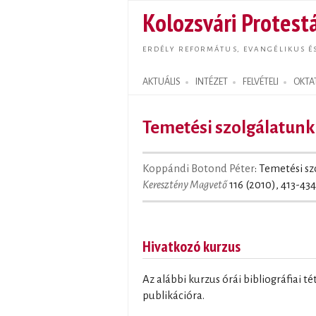
Kolozsvári Protestá
ERDÉLY REFORMÁTUS, EVANGÉLIKUS É
AKTUÁLIS
INTÉZET
FELVÉTELI
OKTA
Search form
Temetési szolgálatunk
Koppándi Botond Péter
: Temetési sz
Keresztény Magvető
116 (2010), 413-434
Hivatkozó kurzus
Az alábbi kurzus órái bibliográfiai t
publikációra.