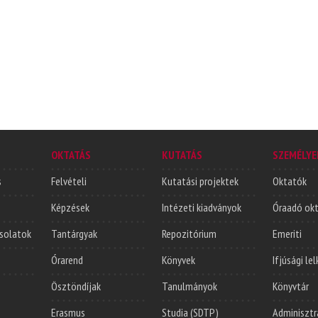
OKTATÁS
KUTATÁS
SZEMÉLYE
s
Felvételi
Kutatási projektek
Oktatók
Képzések
Intézeti kiadványok
Óraadó ok
solatok
Tantárgyak
Repozitórium
Emeriti
Órarend
Könyvek
Ifjúsági le
Ösztöndíjak
Tanulmányok
Könyvtár
Erasmus
Studia (SDTP)
Adminisztr