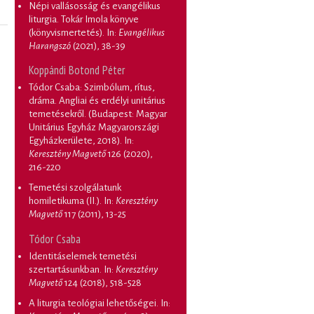
Népi vallásosság és evangélikus
liturgia. Tokár Imola könyve
(könyvismertetés)
. In:
Evangélikus
Harangszó
(2021), 38-39
Koppándi Botond Péter
Tódor Csaba: Szimbólum, rítus,
dráma. Angliai és erdélyi unitárius
temetésekről. (Budapest: Magyar
Unitárius Egyház Magyarországi
Egyházkerülete, 2018)
. In:
Keresztény Magvető
126 (2020),
216-220
Temetési szolgálatunk
homiletikuma (II.)
. In:
Keresztény
Magvető
117 (2011), 13-25
Tódor Csaba
Identitáselemek temetési
szertartásunkban
. In:
Keresztény
Magvető
124 (2018), 518-528
A liturgia teológiai lehetőségei
. In: