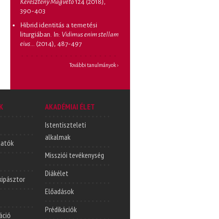
Keresztény Magvető
124 (2018),
390-403
Hibrid identitás a temetési
liturgiában
. In:
Vidimus enim stellam
eius...
(2014), 487-497
További tanulmányok ›
K
AKADÉMIAI ÉLET
Istentiszteleti
alkalmak
tatók
Missziói tevékenység
Diákélet
lkipásztor
Előadások
Prédikációk
áció