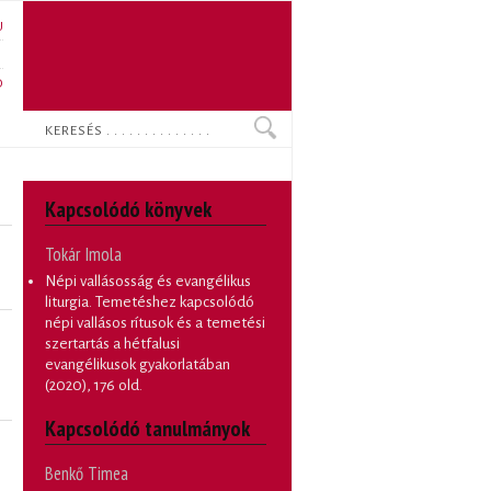
U
N
O
Keresés
Kapcsolódó könyvek
Tokár Imola
Népi vallásosság és evangélikus
liturgia. Temetéshez kapcsolódó
népi vallásos rítusok és a temetési
szertartás a hétfalusi
evangélikusok gyakorlatában
(2020), 176 old.
Kapcsolódó tanulmányok
Benkő Timea