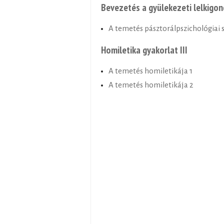
Bevezetés a gyülekezeti lelkigo
A temetés pásztorálpszichológiai
Homiletika gyakorlat III
A temetés homiletikája 1
A temetés homiletikája 2