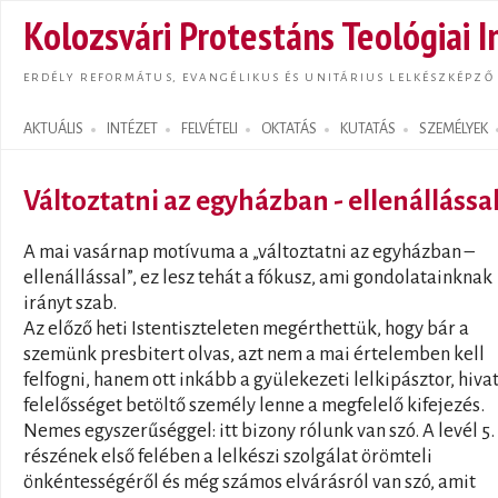
Ugrás
Kolozsvári Protestáns Teológiai I
tarta
ERDÉLY REFORMÁTUS, EVANGÉLIKUS ÉS UNITÁRIUS LELKÉSZKÉPZŐ
AKTUÁLIS
INTÉZET
FELVÉTELI
OKTATÁS
KUTATÁS
SZEMÉLYEK
Search form
Változtatni az egyházban - ellenállássa
A mai vasárnap motívuma a „változtatni az egyházban –
ellenállással”, ez lesz tehát a fókusz, ami gondolatainknak
irányt szab.
Az előző heti Istentiszteleten megérthettük, hogy bár a
szemünk presbitert olvas, azt nem a mai értelemben kell
felfogni, hanem ott inkább a gyülekezeti lelkipásztor, hivat
felelősséget betöltő személy lenne a megfelelő kifejezés.
Nemes egyszerűséggel: itt bizony rólunk van szó. A levél 5.
részének első felében a lelkészi szolgálat örömteli
önkéntességéről és még számos elvárásról van szó, amit