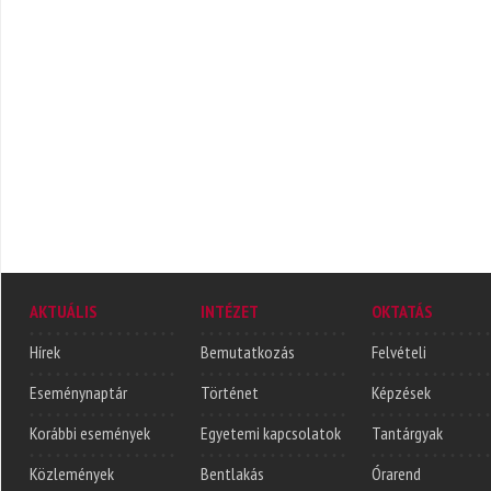
AKTUÁLIS
INTÉZET
OKTATÁS
Hírek
Bemutatkozás
Felvételi
Eseménynaptár
Történet
Képzések
Korábbi események
Egyetemi kapcsolatok
Tantárgyak
Közlemények
Bentlakás
Órarend