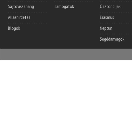
Sajtóvisszhang
Támogatók
Ösztöndíjak
Álláshirdetés
Erasmus
Blogok
Neptun
Segédanyagok