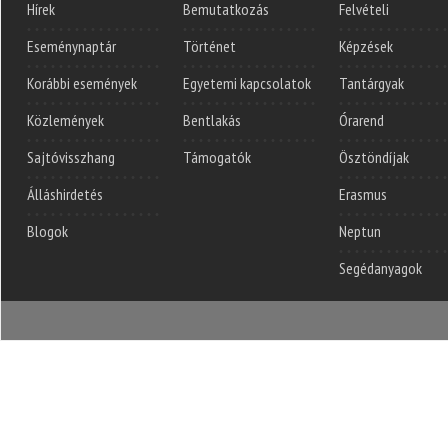
Hírek
Bemutatkozás
Felvételi
Eseménynaptár
Történet
Képzések
Korábbi események
Egyetemi kapcsolatok
Tantárgyak
Közlemények
Bentlakás
Órarend
Sajtóvisszhang
Támogatók
Ösztöndíjak
Álláshirdetés
Erasmus
Blogok
Neptun
Segédanyagok