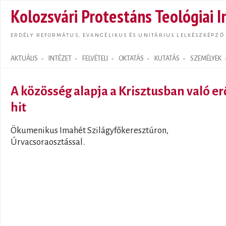
Ugrás
Kolozsvári Protestáns Teológiai I
tarta
ERDÉLY REFORMÁTUS, EVANGÉLIKUS ÉS UNITÁRIUS LELKÉSZKÉPZŐ
AKTUÁLIS
INTÉZET
FELVÉTELI
OKTATÁS
KUTATÁS
SZEMÉLYEK
Search form
A közösség alapja a Krisztusban való er
hit
Ökumenikus Imahét Szilágyfőkeresztúron,
Úrvacsoraosztással.