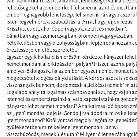
van, hanem kairosza is, alkalmai, lehetőségei vannak, ezek
lehetőségeket a jelenben kell felismerni, az itt és mostban
ember legnagyobb lehetősége felismerni: rá vagyok szoru
Isten kegyelmére, a szabadításra. Arra, hogy jöjjön Jézus
Krisztus, és ott, ahol éppen vagyok, az „itt és mostban”,
bánatban vagy szomorúságban, örömben vagy gyászban,
kételkedésben vagy bizonyosságban, lépjen oda hozzám, 
éreztesse jelenlétét, szeretetét.
Egyszer egyik holland ismerősöm kérdezte: hányszor lehet
nemet mondani a lelkipásztori pályán? Hiszen azon a pály
amelyen ő dolgozik, ha az ember egyszer nemet mondott, 
megpecsételte egész pályafutását. A kérdés azóta is soksz
visszhangzik bennem, de nemcsak a „lelkészi nemek” miatt
Legalább annyira izgalmas számbavenni azt, hogy vajon az
Istennel és embertársainkkal való kapcsolatainkra gondol
hányszor lehet nemet mondani? Az alkalmas idő éppen ezé
az „igen” mondás ideje is. Gondolj családodra: mire kellen
igent mondanod? Kitől vontad meg oly régóta az igeneidet
gyülekezetben: mire kellene igent mondani, annyi
visszahúzódás, menekülés után? Milyen jó lenne ráhangol