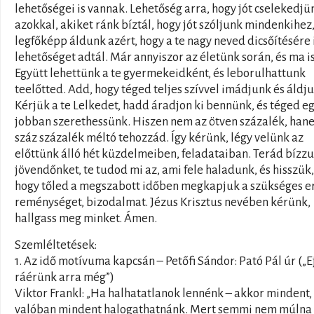
lehetőségei is vannak. Lehetőség arra, hogy jót cselekedjü
azokkal, akiket ránk bíztál, hogy jót szóljunk mindenkihez,
legfőképp áldunk azért, hogy a te nagy neved dicsőítésére 
lehetőséget adtál. Már annyiszor az életünk során, és ma is
Együtt lehettünk a te gyermekeidként, és leborulhattunk
teelőtted. Add, hogy téged teljes szívvel imádjunk és áldj
Kérjük a te Lelkedet, hadd áradjon ki bennünk, és téged e
jobban szerethessünk. Hiszen nem az ötven százalék, han
száz százalék méltó tehozzád. Így kérünk, légy velünk az
előttünk álló hét küzdelmeiben, feladataiban. Terád bízz
jövendőnket, te tudod mi az, ami fele haladunk, és hisszük,
hogy tőled a megszabott időben megkapjuk a szükséges er
reménységet, bizodalmat. Jézus Krisztus nevében kérünk,
hallgass meg minket. Ámen.
Szemléltetések:
1. Az idő motívuma kapcsán – Petőfi Sándor: Pató Pál úr („Ej
ráérünk arra még”)
Viktor Frankl: „Ha halhatatlanok lennénk – akkor mindent,
valóban mindent halogathatnánk. Mert semmi nem múlna