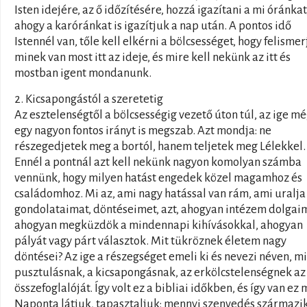
Isten idejére, az ő időzítésére, hozzá igazítani a mi óránkat
ahogy a karóránkat is igazítjuk a nap után. A pontos idő
Istennél van, tőle kell elkérni a bölcsességet, hogy felismer
minek van most itt az ideje, és mire kell nekünk az itt és
mostban igent mondanunk.
2. Kicsapongástól a szeretetig
Az esztelenségtől a bölcsességig vezető úton túl, az ige m
egy nagyon fontos irányt is megszab. Azt mondja: ne
részegedjetek meg a bortól, hanem teljetek meg Lélekkel.
Ennél a pontnál azt kell nekünk nagyon komolyan számba
vennünk, hogy milyen hatást engedek közel magamhoz és
családomhoz. Mi az, ami nagy hatással van rám, ami uralja
gondolataimat, döntéseimet, azt, ahogyan intézem dolgai
ahogyan megküzdök a mindennapi kihívásokkal, ahogyan
pályát vagy párt választok. Mit tükröznek életem nagy
döntései? Az ige a részegséget emeli ki és nevezi néven, mi
pusztulásnak, a kicsapongásnak, az erkölcstelenségnek az
összefoglalóját. Így volt ez a bibliai időkben, és így van ez m
Naponta látjuk, tapasztaljuk: mennyi szenvedés származik