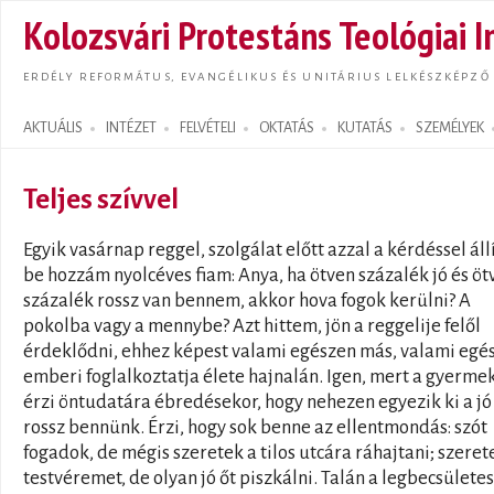
Ugrás
Kolozsvári Protestáns Teológiai I
tarta
ERDÉLY REFORMÁTUS, EVANGÉLIKUS ÉS UNITÁRIUS LELKÉSZKÉPZŐ
AKTUÁLIS
INTÉZET
FELVÉTELI
OKTATÁS
KUTATÁS
SZEMÉLYEK
Search form
Teljes szívvel
Egyik vasárnap reggel, szolgálat előtt azzal a kérdéssel áll
be hozzám nyolcéves fiam: Anya, ha ötven százalék jó és öt
százalék rossz van bennem, akkor hova fogok kerülni? A
pokolba vagy a mennybe? Azt hittem, jön a reggelije felől
érdeklődni, ehhez képest valami egészen más, valami egé
emberi foglalkoztatja élete hajnalán. Igen, mert a gyermek
érzi öntudatára ébredésekor, hogy nehezen egyezik ki a jó 
rossz bennünk. Érzi, hogy sok benne az ellentmondás: szót
fogadok, de mégis szeretek a tilos utcára ráhajtani; szere
testvéremet, de olyan jó őt piszkálni. Talán a legbecsület