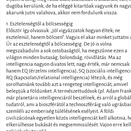
dugóba kerülünk, de ha eléggé kitartóak vagyunk és nagyo
akarunk jutni valahova, akkor nem fordulunk vissza.
1. Esztelenségtől a bölcsességig
Először így olvassuk: „jól vigyázzatok hogyan éltek; ne
esztelenül, hanem bölcsen”. Vagyis el akar minket juttatni 
Úr az esztelenségtől a bölcsességig. De jó is volna
megszabadulni a sok ostobaságtól, ha megszűnne ezen a
világon minden butaság, bolondság, rövidlátás. Ma az
intelligencia nagyon divatos lett, nagy érték, már nemcsak 
hanem EQ (érzelmi intelligencia), SQ (szociális intelligenci
RQ (kapcsolati/relational intelligencia) létezik, és még
sorolhatnánk tovább azt a rengeteg intelligenciát, amivel
belepjük a Földünket. A természettudósok (pl. Adam Fran
már planetáris intelligenciáról beszélnek, és arról a globál
tudatról, ami a bioszférától a technoszféráig való ugrásba
szemléli az emberiség túlélésének esélyeit. A földi
civilizációnak egyetlen közös intelligenciát kell alkotnia, 
elkerülhesse bukását és megsemmisülését. Vajon erre kel