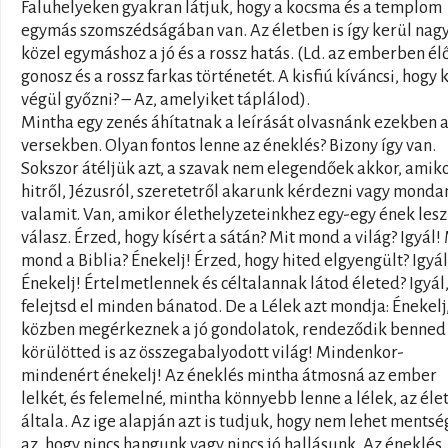
Faluhelyeken gyakran látjuk, hogy a kocsma és a templom
egymás szomszédságában van. Az életben is így kerül nag
közel egymáshoz a jó és a rossz hatás. (Ld. az emberben él
gonosz és a rossz farkas történetét. A kisfiú kíváncsi, hogy k
végül győzni? – Az, amelyiket táplálod).
Mintha egy zenés áhítatnak a leírását olvasnánk ezekben 
versekben. Olyan fontos lenne az éneklés? Bizony így van.
Sokszor átéljük azt, a szavak nem elegendőek akkor, amik
hitről, Jézusról, szeretetről akarunk kérdezni vagy monda
valamit. Van, amikor élethelyzeteinkhez egy-egy ének lesz
válasz. Érzed, hogy kísért a sátán? Mit mond a világ? Igyál!
mond a Biblia? Énekelj! Érzed, hogy hited elgyengült? Igyál
Énekelj! Értelmetlennek és céltalannak látod életed? Igyál
felejtsd el minden bánatod. De a Lélek azt mondja: Énekelj,
közben megérkeznek a jó gondolatok, rendeződik benned
körülötted is az összegabalyodott világ! Mindenkor-
mindenért énekelj! Az éneklés mintha átmosná az ember
lelkét, és felemelné, mintha könnyebb lenne a lélek, az éle
általa. Az ige alapján azt is tudjuk, hogy nem lehet ments
az, hogy nincs hangunk vagy nincs jó hallásunk. Az éneklés