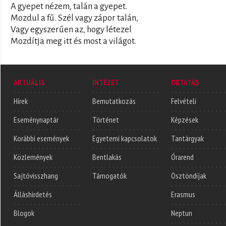
A gyepet nézem, talán a gyepet.
Mozdul a fű. Szél vagy zápor talán,
Vagy egyszerűen az, hogy létezel
Mozdítja meg itt és most a világot.
AKTUÁLIS
INTÉZET
OKTATÁS
Hírek
Bemutatkozás
Felvételi
Eseménynaptár
Történet
Képzések
Korábbi események
Egyetemi kapcsolatok
Tantárgyak
Közlemények
Bentlakás
Órarend
Sajtóvisszhang
Támogatók
Ösztöndíjak
Álláshirdetés
Erasmus
Blogok
Neptun