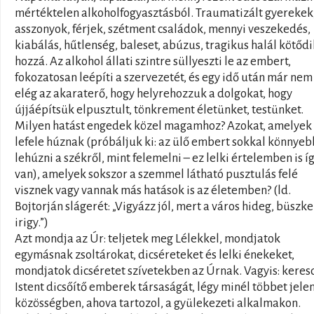
mértéktelen alkoholfogyasztásból. Traumatizált gyerekek
asszonyok, férjek, szétment családok, mennyi veszekedés,
kiabálás, hűtlenség, baleset, abúzus, tragikus halál kötődi
hozzá. Az alkohol állati szintre süllyeszti le az embert,
fokozatosan leépíti a szervezetét, és egy idő után már nem
elég az akaraterő, hogy helyrehozzuk a dolgokat, hogy
újjáépítsük elpusztult, tönkrement életünket, testünket.
Milyen hatást engedek közel magamhoz? Azokat, amelyek
lefele húznak (próbáljuk ki: az ülő embert sokkal könnyeb
lehúzni a székről, mint felemelni – ez lelki értelemben is í
van), amelyek sokszor a szemmel látható pusztulás felé
visznek vagy vannak más hatások is az életemben? (ld.
Bojtorján slágerét: „Vigyázz jól, mert a város hideg, büszke
irigy.”)
Azt mondja az Úr: teljetek meg Lélekkel, mondjatok
egymásnak zsoltárokat, dicséreteket és lelki énekeket,
mondjatok dicséretet szívetekben az Úrnak. Vagyis: keres
Istent dicsőítő emberek társaságát, légy minél többet jelen
közösségben, ahova tartozol, a gyülekezeti alkalmakon.