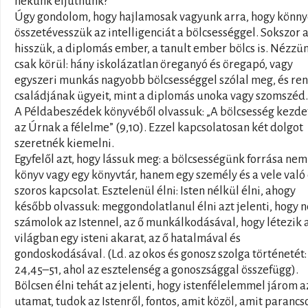
nekünk eljutnunk?
Úgy gondolom, hogy hajlamosak vagyunk arra, hogy könn
összetévesszük az intelligenciát a bölcsességgel. Sokszor 
hisszük, a diplomás ember, a tanult ember bölcs is. Nézzü
csak körül: hány iskolázatlan öreganyó és öregapó, vagy
egyszeri munkás nagyobb bölcsességgel szólal meg, és re
családjának ügyeit, mint a diplomás unoka vagy szomszéd.
A Példabeszédek könyvéből olvassuk: „A bölcsesség kezde
az Úrnak a félelme” (9,10). Ezzel kapcsolatosan két dolgot
szeretnék kiemelni.
Egyfelől azt, hogy lássuk meg: a bölcsességünk forrása nem
könyv vagy egy könyvtár, hanem egy személy és a vele való 
szoros kapcsolat. Esztelenül élni: Isten nélkül élni, ahogy
később olvassuk: meggondolatlanul élni azt jelenti, hogy 
számolok az Istennel, az ő munkálkodásával, hogy létezik 
világban egy isteni akarat, az ő hatalmával és
gondoskodásával. (Ld. az okos és gonosz szolga történetét:
24,45–51, ahol az esztelenség a gonoszsággal összefügg).
Bölcsen élni tehát az jelenti, hogy istenfélelemmel járom a
utamat, tudok az Istenről, fontos, amit közöl, amit parancs