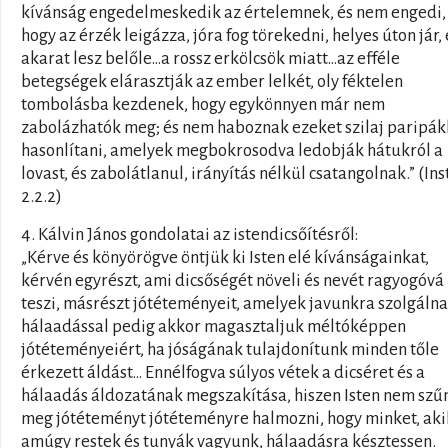
kívánság engedelmeskedik az értelemnek, és nem engedi,
hogy az érzék leigázza, jóra fog törekedni, helyes úton jár, 
akarat lesz belőle…a rossz erkölcsök miatt…az efféle
betegségek elárasztják az ember lelkét, oly féktelen
tombolásba kezdenek, hogy egykönnyen már nem
zabolázhatók meg; és nem haboznak ezeket szilaj paripá
hasonlítani, amelyek megbokrosodva ledobják hátukról a
lovast, és zabolátlanul, irányítás nélkül csatangolnak.” (Inst
2.2.2)
4. Kálvin János gondolatai az istendicsőítésről:
„Kérve és könyörögve öntjük ki Isten elé kívánságainkat,
kérvén egyrészt, ami dicsőségét növeli és nevét ragyogóvá
teszi, másrészt jótéteményeit, amelyek javunkra szolgálna
hálaadással pedig akkor magasztaljuk méltóképpen
jótéteményeiért, ha jóságának tulajdonítunk minden tőle
érkezett áldást… Ennélfogva súlyos vétek a dicséret és a
hálaadás áldozatának megszakítása, hiszen Isten nem szű
meg jótéteményt jótéteményre halmozni, hogy minket, aki
amúgy restek és tunyák vagyunk, hálaadásra késztessen.