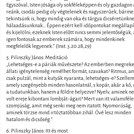
Egyszóval, Isten jósága oly sokféleképpen és oly gazdagon
reánk, csodái pedig oly végtelenek és nagyszerűek, bárme
tekintsünk is, hogy mindig van oka és tárgya dicséretünkn
hálaadásunknak… Éppen ezért kell időpontokat megállapí
és kijelölni; ezeknek Isten előtt nincs semmi jelentőségük,
igen fontosak az emberek számára, hogy mindenkinek
megfelelők legyenek.” (Inst. 3.20.28,29)
5. Pilinszky János: Meditáció
„Lehetséges-e a páriák művészete? Az emberben megrek
állati igénytelenség remélhet formát, szavakat? Ritmus, a
csak pulzál, mint a kutyák nyaranta, lehetséges-e? Szellem
amely szegényebb minden hasonlatnál, s kopár, akár a kő,
a tudatunkban, hanem a földre helyezve? Nyelv, aminek n
volt ereje kibontani lombját-ágait? Mert van itt valamiféle
szomjúság, amit még senki meg nem itatott. Nyomorúság,
aminek törzse mind irtóztatóbban zihál. Övé lesz minden
hatalom és dicsőség.”
6. Pilinszky János: Itt és most