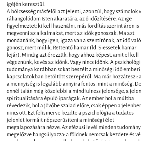
igéjén keresztül.
A bölcsesség másfelől azt jelenti, azon túl, hogy számolok v
ráhangolódom Isten akaratára, az ő időzítésére. Az ige
figyelmeztet: ki kell használni, más fordítás szerint áron is
megvenni az alkalmakat, mert az idők gonoszak. Ma azt
mondanánk, hogy igen, igaza van a szentírónak, az idő val
gonosz, mert múlik. Rettentő hamar (ld. Siessetek hamar
lejár). Mindig azt érezzük, hogy ahhoz képest, amit el kell
végeznünk, kevés az időnk. Vagy nincs időnk. A pszichológ
tudománya korábban sokat beszélt a minőségi idő emberi
kapcsolatokban betöltött szerepéről. Ma már hozzáteszi: 
a mennyiség is legalább annyira fontos, mint a minőség. D
ennél talán még közelebbi a mindfulness jelensége, a jelen
spiritualitására épülő iparágak. Az ember hol a múltba
révedezik, hol a jövőbe szalad előre, csak éppen a jelenbe
nincs ott. Ezt felismerve kezdte a pszichológia a tudatos
jelenlét formáit népszerűsíteni a minőségi élet
megalapozására nézve. Az efézusi levél minden tudomány
megelőzve hangsúlyozza: a földnek nemcsak kezdete és v