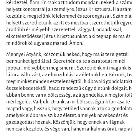
kérdeztél, fiam. Én csak azt tudom mondani neked: a szám
helyett koncentrálj a személyre, Jézus Krisztusra. Ha szám
kezdünk, megtelünk félelemmel és szorongással. Számolá
helyett szerethetünk, az itt és mostban, szerethetjük egyr
áradóbb és mélyebb szeretettel, vággyal, odaadással,
elköteleződéssel Jézus Krisztusunkat, aki tegnap és ma és
mindörökké ugyanaz marad. Ámen.
Mennyei Atyánk, köszönjük neked, hogy ma is terelgettél
bennünket igéd által. Szeretnénk a te akaratodat minél
jobban, mélyebben megismerni. Szeretnénk mi magunk is
látni a változást, az elmozdulást az életünkben. Kérünk, tis
meg minket minden esztelenségtől, hiábavaló gondolatok
és cselekedetektől, hadd rendezzük úgy életünk dolgait, 
abban benne van a bölcsesség, az átgondolás, a megfontolá
mérlegelés. Valljuk, Urunk, a mi bölcsességünk forrása te
magad vagy, hisszük, hogy tetőled vannak azok a gondolat
amelyek előbbre viszik az életet, amelyek növekedést és
gazdagodást hoznak. Köszönjük, hogy ennek a világnak
nemcsak kezdete és vége van, hanem alkalmas órái, napjai