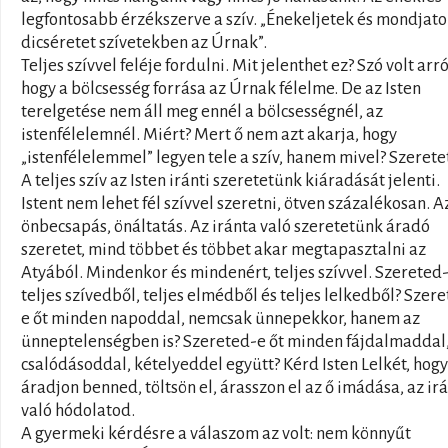
legfontosabb érzékszerve a szív. „Énekeljetek és mondjat
dicséretet szívetekben az Úrnak”.
Teljes szívvel feléje fordulni. Mit jelenthet ez? Szó volt arró
hogy a bölcsesség forrása az Úrnak félelme. De az Isten
terelgetése nem áll meg ennél a bölcsességnél, az
istenfélelemnél. Miért? Mert ő nem azt akarja, hogy
„istenfélelemmel” legyen tele a szív, hanem mivel? Szeretet
A teljes szív az Isten iránti szeretetünk kiáradását jelenti.
Istent nem lehet fél szívvel szeretni, ötven százalékosan. A
önbecsapás, önáltatás. Az iránta való szeretetünk áradó
szeretet, mind többet és többet akar megtapasztalni az
Atyából. Mindenkor és mindenért, teljes szívvel. Szereted-
teljes szívedből, teljes elmédből és teljes lelkedből? Szer
e őt minden napoddal, nemcsak ünnepekkor, hanem az
ünneptelenségben is? Szereted-e őt minden fájdalmaddal
csalódásoddal, kételyeddel együtt? Kérd Isten Lelkét, hogy
áradjon benned, töltsön el, árasszon el az ő imádása, az ir
való hódolatod.
A gyermeki kérdésre a válaszom az volt: nem könnyűt