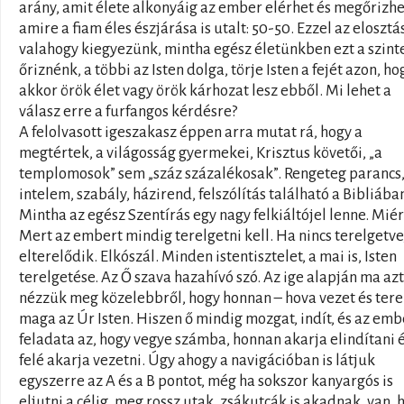
arány, amit élete alkonyáig az ember elérhet és megőrizhe
amire a fiam éles észjárása is utalt: 50-50. Ezzel az elosztá
valahogy kiegyezünk, mintha egész életünkben ezt a szint
őriznénk, a többi az Isten dolga, törje Isten a fejét azon, ho
akkor örök élet vagy örök kárhozat lesz ebből. Mi lehet a
válasz erre a furfangos kérdésre?
A felolvasott igeszakasz éppen arra mutat rá, hogy a
megtértek, a világosság gyermekei, Krisztus követői, „a
templomosok” sem „száz százalékosak”. Rengeteg parancs
intelem, szabály, házirend, felszólítás található a Bibliába
Mintha az egész Szentírás egy nagy felkiáltójel lenne. Miér
Mert az embert mindig terelgetni kell. Ha nincs terelgetve
elterelődik. Elkószál. Minden istentisztelet, a mai is, Isten
terelgetése. Az Ő szava hazahívó szó. Az ige alapján ma azt
nézzük meg közelebbről, hogy honnan – hova vezet és tere
maga az Úr Isten. Hiszen ő mindig mozgat, indít, és az emb
feladata az, hogy vegye számba, honnan akarja elindítani 
felé akarja vezetni. Úgy ahogy a navigációban is látjuk
egyszerre az A és a B pontot, még ha sokszor kanyargós is
eljutni a célig, meg rossz utak, zsákutcák is akadnak, van, 