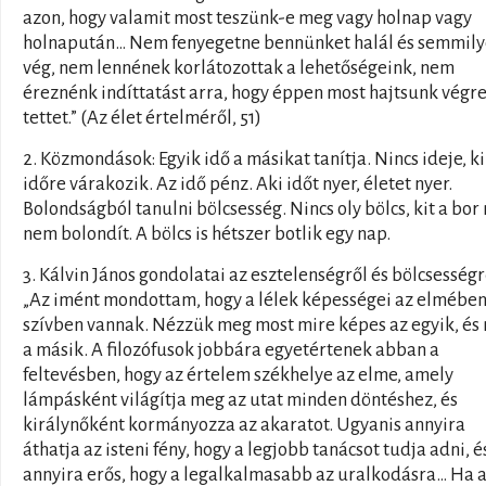
azon, hogy valamit most teszünk-e meg vagy holnap vagy
holnapután… Nem fenyegetne bennünket halál és semmil
vég, nem lennének korlátozottak a lehetőségeink, nem
éreznénk indíttatást arra, hogy éppen most hajtsunk végr
tettet.” (Az élet értelméről, 51)
2. Közmondások: Egyik idő a másikat tanítja. Nincs ideje, ki
időre várakozik. Az idő pénz. Aki időt nyer, életet nyer.
Bolondságból tanulni bölcsesség. Nincs oly bölcs, kit a bo
nem bolondít. A bölcs is hétszer botlik egy nap.
3. Kálvin János gondolatai az esztelenségről és bölcsességr
„Az imént mondottam, hogy a lélek képességei az elmében
szívben vannak. Nézzük meg most mire képes az egyik, és
a másik. A filozófusok jobbára egyetértenek abban a
feltevésben, hogy az értelem székhelye az elme, amely
lámpásként világítja meg az utat minden döntéshez, és
királynőként kormányozza az akaratot. Ugyanis annyira
áthatja az isteni fény, hogy a legjobb tanácsot tudja adni, é
annyira erős, hogy a legalkalmasabb az uralkodásra… Ha 