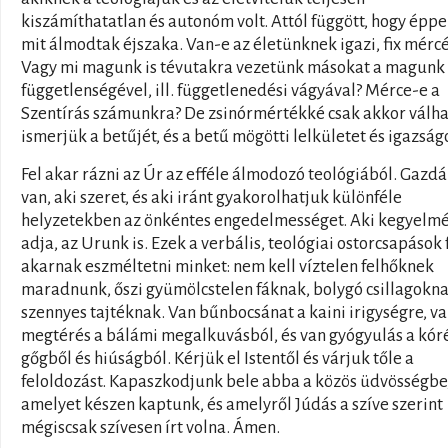
kiszámíthatatlan és autonóm volt. Attól függött, hogy épp
mit álmodtak éjszaka. Van-e az életünknek igazi, fix mércé
Vagy mi magunk is tévutakra vezetünk másokat a magunk
függetlenségével, ill. függetlenedési vágyával? Mérce-e a
Szentírás számunkra? De zsinórmértékké csak akkor válha
ismerjük a betűjét, és a betű mögötti lelkületet és igazságo
Fel akar rázni az Úr az efféle álmodozó teológiából. Gazd
van, aki szeret, és aki iránt gyakorolhatjuk különféle
helyzetekben az önkéntes engedelmességet. Aki kegyelm
adja, az Urunk is. Ezek a verbális, teológiai ostorcsapások 
akarnak eszméltetni minket: nem kell víztelen felhőknek
maradnunk, őszi gyümölcstelen fáknak, bolygó csillagokna
szennyes tajtéknak. Van bűnbocsánat a kaini irigységre, v
megtérés a bálámi megalkuvásból, és van gyógyulás a kór
gőgből és hiúságból. Kérjük el Istentől és várjuk tőle a
feloldozást. Kapaszkodjunk bele abba a közös üdvösségbe
amelyet készen kaptunk, és amelyről Júdás a szíve szerint
mégiscsak szívesen írt volna. Ámen.