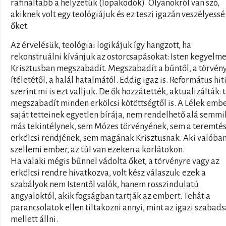
rafináltabb a helyzetük (lopakodók). Olyanokról van szó,
akiknek volt egy teológiájuk és ez teszi igazán veszélyessé
őket.
Az érvelésük, teológiai logikájuk így hangzott, ha
rekonstruálni kívánjuk az ostorcsapásokat: Isten kegyelm
Krisztusban megszabadít. Megszabadít a bűntől, a törvén
ítéletétől, a halál hatalmától. Eddig igaz is. Református hi
szerint mi is ezt valljuk. De ők hozzátették, aktualizálták: 
megszabadít minden erkölcsi kötöttségtől is. A Lélek emb
saját tetteinek egyetlen bírája, nem rendelhető alá semmi
más tekintélynek, sem Mózes törvényének, sem a teremté
erkölcsi rendjének, sem magának Krisztusnak. Aki valóba
szellemi ember, az túl van ezeken a korlátokon.
Ha valaki mégis bűnnel vádolta őket, a törvényre vagy az
erkölcsi rendre hivatkozva, volt kész válaszuk: ezek a
szabályok nem Istentől valók, hanem rosszindulatú
angyaloktól, akik fogságban tartják az embert. Tehát a
parancsolatok ellen tiltakozni annyi, mint az igazi szabad
mellett állni.