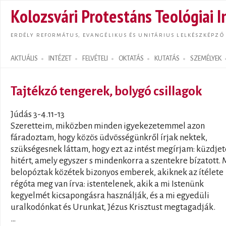
Ugrás
Kolozsvári Protestáns Teológiai I
tarta
ERDÉLY REFORMÁTUS, EVANGÉLIKUS ÉS UNITÁRIUS LELKÉSZKÉPZŐ
AKTUÁLIS
INTÉZET
FELVÉTELI
OKTATÁS
KUTATÁS
SZEMÉLYEK
Search form
Tajtékzó tengerek, bolygó csillagok
Júdás 3-4.11-13
Szeretteim, miközben minden igyekezetemmel azon
fáradoztam, hogy közös üdvösségünkről írjak nektek,
szükségesnek láttam, hogy ezt az intést megírjam: küzdjet
hitért, amely egyszer s mindenkorra a szentekre bízatott. 
belopóztak közétek bizonyos emberek, akiknek az ítélete
régóta meg van írva: istentelenek, akik a mi Istenünk
kegyelmét kicsapongásra használják, és a mi egyedüli
uralkodónkat és Urunkat, Jézus Krisztust megtagadják.
…