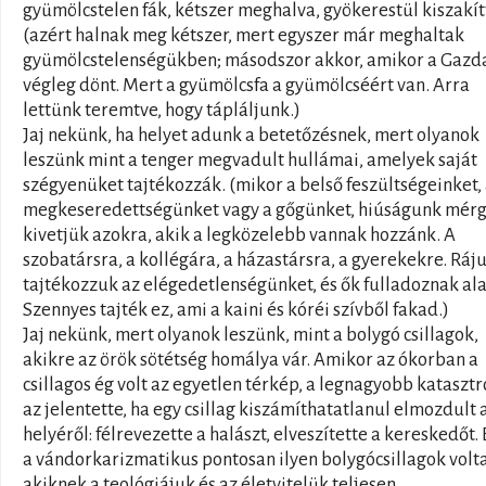
gyümölcstelen fák, kétszer meghalva, gyökerestül kiszakí
(azért halnak meg kétszer, mert egyszer már meghaltak
gyümölcstelenségükben; másodszor akkor, amikor a Gazd
végleg dönt. Mert a gyümölcsfa a gyümölcséért van. Arra
lettünk teremtve, hogy tápláljunk.)
Jaj nekünk, ha helyet adunk a betetőzésnek, mert olyanok
leszünk mint a tenger megvadult hullámai, amelyek saját
szégyenüket tajtékozzák. (mikor a belső feszültségeinket,
megkeseredettségünket vagy a gőgünket, hiúságunk mérg
kivetjük azokra, akik a legközelebb vannak hozzánk. A
szobatársra, a kollégára, a házastársra, a gyerekekre. Ráj
tajtékozzuk az elégedetlenségünket, és ők fulladoznak ala
Szennyes tajték ez, ami a kaini és kóréi szívből fakad.)
Jaj nekünk, mert olyanok leszünk, mint a bolygó csillagok,
akikre az örök sötétség homálya vár. Amikor az ókorban a
csillagos ég volt az egyetlen térkép, a legnagyobb katasztr
az jelentette, ha egy csillag kiszámíthatatlanul elmozdult 
helyéről: félrevezette a halászt, elveszítette a kereskedőt.
a vándorkarizmatikus pontosan ilyen bolygócsillagok volt
akiknek a teológiájuk és az életvitelük teljesen