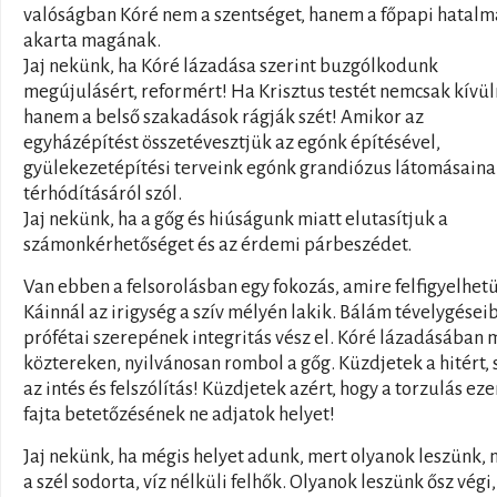
valóságban Kóré nem a szentséget, hanem a főpapi hatalm
akarta magának.
Jaj nekünk, ha Kóré lázadása szerint buzgólkodunk
megújulásért, reformért! Ha Krisztus testét nemcsak kívül
hanem a belső szakadások rágják szét! Amikor az
egyházépítést összetévesztjük az egónk építésével,
gyülekezetépítési terveink egónk grandiózus látomásain
térhódításáról szól.
Jaj nekünk, ha a gőg és hiúságunk miatt elutasítjuk a
számonkérhetőséget és az érdemi párbeszédet.
Van ebben a felsorolásban egy fokozás, amire felfigyelhet
Káinnál az irigység a szív mélyén lakik. Bálám tévelygései
prófétai szerepének integritás vész el. Kóré lázadásában 
köztereken, nyilvánosan rombol a gőg. Küzdjetek a hitért, 
az intés és felszólítás! Küzdjetek azért, hogy a torzulás eze
fajta betetőzésének ne adjatok helyet!
Jaj nekünk, ha mégis helyet adunk, mert olyanok leszünk, 
a szél sodorta, víz nélküli felhők. Olyanok leszünk ősz végi,