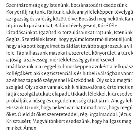
Szentháromság egy Istenünk, bocsánatodért esedezünk.
Könyörülj rajtunk. Rajtunk, akik annyiféleképpen tévelyg
az igazság és valóság között élve. Bocsásd meg nekünk Kai
útján való járásunkat, Bálám tévelygéseit, Kóré féle
lázadásainkat. Igazítsd ki torzulásainkat rajtunk, Istenünk
Segíts, Szentlélek Isten, hogy gyümölcstermő életet éljünk
hogy a kapott kegyelmet és áldást tovább sugározzuk a vi
felé. Táplálhassunk másokat a szeretet, könyörület, a türe
a jóság, a szívesség, mértékletesség gyümölcsével.
Imádkozunk ma reggel különösképpen azokért a lelkipász
kollégákért, akik egzisztenciális és hitbeli válságban vann
az ehhez tapadó szégyennel küszködnek. Oly sok a megfár
szolgád. Oly sokan vannak, akik hiábavalónak, értelmetle
látják szolgálatukat; elapadt, tikkadt lélekkel, kiüresedve
próbálják a hűség és engedelmesség útját járni. Ahogy leh
Hisszük Urunk, hogy neked van hatalmad arra, hogy megú
őket. Öleld át őket szereteteddel, régi irgalmaddal. Jézus
Krisztusért, Megváltónkért esedezünk, hogy hallgass meg
minket. Ámen.