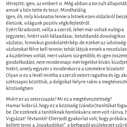
létrejött; igen, az embert is. Még abban a torzult állapotá
amivé a bűn tette és teszi. Mindhalálig.
Igen, óh, mily kívánatos lenne a hitnek ezen oldaláról beszé
életünk, világunk pozitív végkifejletéről.
Ezért fáradozott, vallja a szerző, lehet már voltak eulógia
jegyzetei, hitért való hálaadásai, betoldandó doxologikus
vázlatai, himnikus gondolattérkép, de ezeket az üdvösség
vázlatokat félre kell tennie; tehát látjuk ennek a mozdula
a küzdelmes voltát, mert valami sürgetőbb, és igen összete
gondolkodást, nem mindennapi mérlegelést kíván: küzdje
hitért, amely egyszer s mindenkorra a szentekre bízatott!
Olyan is ez a levél mintha a szerző ostort ragadna és így a
szétcsapni közöttük, a dolgokat helyre rakni a megtéveszt
közösségben.
Miért ez az ostorcsapás? Mi ez a megtévesztettség?
Hamar kiderül, hogy ez a közösség (vándor)tanítókat foga
be. De ezeknek a tanítóknak homlokukra nem volt ráírva, 
Vigyázat! Tévtanító! Elterjedt gyakorlat volt, hogy próbára
kellett tenni a „lopakodókat”, a befogadó gyülekezet szűr