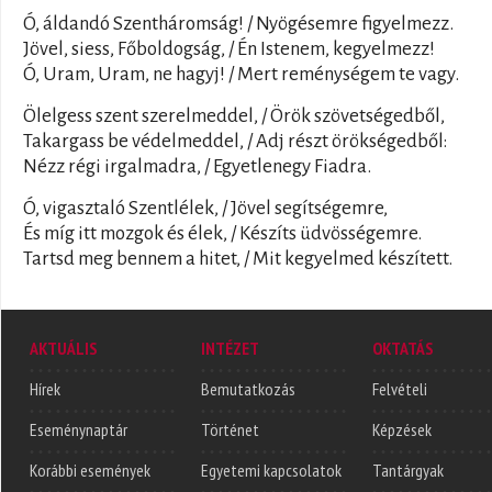
Ó, áldandó Szentháromság! / Nyögésemre figyelmezz.
Jövel, siess, Főboldogság, / Én Istenem, kegyelmezz!
Ó, Uram, Uram, ne hagyj! / Mert reménységem te vagy.
Ölelgess szent szerelmeddel, / Örök szövetségedből,
Takargass be védelmeddel, / Adj részt örökségedből:
Nézz régi irgalmadra, / Egyetlenegy Fiadra.
Ó, vigasztaló Szentlélek, / Jövel segítségemre,
És míg itt mozgok és élek, / Készíts üdvösségemre.
Tartsd meg bennem a hitet, / Mit kegyelmed készített.
AKTUÁLIS
INTÉZET
OKTATÁS
Hírek
Bemutatkozás
Felvételi
Eseménynaptár
Történet
Képzések
Korábbi események
Egyetemi kapcsolatok
Tantárgyak