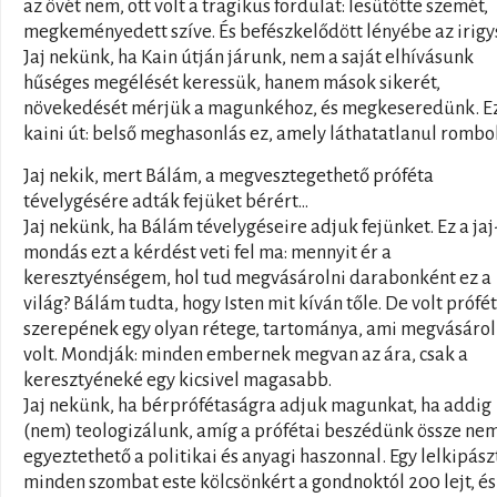
az övét nem, ott volt a tragikus fordulat: lesütötte szemét,
megkeményedett szíve. És befészkelődött lényébe az irigy
Jaj nekünk, ha Kain útján járunk, nem a saját elhívásunk
hűséges megélését keressük, hanem mások sikerét,
növekedését mérjük a magunkéhoz, és megkeseredünk. Ez
kaini út: belső meghasonlás ez, amely láthatatlanul rombol
Jaj nekik, mert Bálám, a megvesztegethető próféta
tévelygésére adták fejüket bérért…
Jaj nekünk, ha Bálám tévelygéseire adjuk fejünket. Ez a jaj
mondás ezt a kérdést veti fel ma: mennyit ér a
keresztyénségem, hol tud megvásárolni darabonként ez a
világ? Bálám tudta, hogy Isten mit kíván tőle. De volt prófét
szerepének egy olyan rétege, tartománya, ami megvásáro
volt. Mondják: minden embernek megvan az ára, csak a
keresztyéneké egy kicsivel magasabb.
Jaj nekünk, ha bérprófétaságra adjuk magunkat, ha addig
(nem) teologizálunk, amíg a prófétai beszédünk össze ne
egyeztethető a politikai és anyagi haszonnal. Egy lelkipász
minden szombat este kölcsönkért a gondnoktól 200 lejt, és