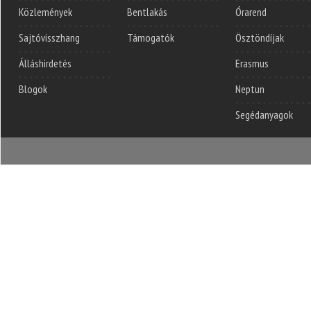
Közlemények
Bentlakás
Órarend
Sajtóvisszhang
Támogatók
Ösztöndíjak
Álláshirdetés
Erasmus
Blogok
Neptun
Segédanyagok