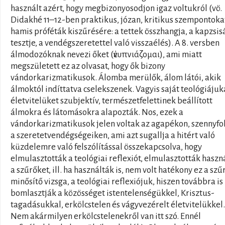
használt azért, hogy megbizonyosodjon igaz voltukról (vö.
Didakhé 11–12-ben praktikus, józan, kritikus szempontoka
hamis próféták kiszűrésére: a tettek összhangja, a kapzsis
tesztje, a vendégszeretettel való visszaélés). A 8. versben
álmodozóknak nevezi őket (ἐνυπνιάζομαι), ami miatt
megszületett ez az olvasat, hogy ők bizony
vándorkarizmatikusok. Álomba merülők, álom látói, akik
álmoktól indíttatva cselekszenek. Vagyis saját teológiájuk
életvitelüket szubjektív, természetfelettinek beállított
álmokra és látomásokra alapozták. Nos, ezek a
vándorkarizmatikusok jelen voltak az agapékon, szennyfo
a szeretetvendégségeiken, ami azt sugallja a hitért való
küzdelemre való felszólítással összekapcsolva, hogy
elmulasztották a teológiai reflexiót, elmulasztották haszn
a szűrőket, ill. ha használták is, nem volt hatékony ez a szűr
minősítő vizsga, a teológiai reflexiójuk, hiszen továbbra is
bomlasztják a közösséget istentelenségükkel, Krisztus-
tagadásukkal, erkölcstelen és vágyvezérelt életvitelükkel.
Nem akármilyen erkölcstelenekről van itt szó. Ennél