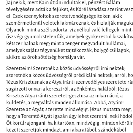
Jaj nekik, mert Kain útján indultak el, pénzért Bálám
tévelygésére adták a fejüket, és Kóré lázadása szerint ves
el. Ezek szennyfoltok szeretetvendégségeiteken, akik
szemérmetlenül veletek lakmároznak, és hizlalják maguka
Olyanok, mint a szél sodorta, víz nélkül való fellegek, mint
ősz végi gyümölcstelen fák, amelyek gyökerestül kiszakítv
kétszer halnak meg; mint a tenger megvadult hullámai,
amelyek saját szégyenüket tajtékozzák, bolygó csillagok,
akikre az örök sötétség homálya vár.
Szeretteim! Szeretnék a közös üdvösségről írni nektek;
szeretnék a közös üdvösségről prédikálni nektek; arról, h
Jézus Krisztusnak az Atya iránti szenvedélyes szeretete r
sugárzott onnan a keresztről, az önkéntes halálból; Jézus
Krisztus Atya iránti szeretet-gesztusa az inkarnáció, a
küldetés, a megváltás minden állomása. Abbá, Atyám!
Szerette az Atyát, szerette mindvégig. Jézus mutatta meg,
hogy a Teremtő Atyát igazán úgy lehet szeretni, neki hódol
Őt körülrajongani, ha kitartóan, mindvégig, minden körü
között szeretjük mindazt, ami akaratából, szándékából