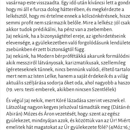
vasárnap este visszaadta. Egy idő után kíváncsi lett a gond
hogy mi áll e furcsa dolog hátterében, és megkérdezte a
lelkésztől, hogy mi értelme ennek a kölcsönkérésnek, hisz
semmi profit nem származik belőle. Mire a lelkész: jól csak
akkor tudok prédikálni, ha pénz van a zsebemben.
Jaj nekünk, ha a bizonyságtétel ereje, az igehirdetéseink
elevensége, a gyülekezetben való forgolódásunk lendülete
zsebünkben érzett biztonságtól függ.
Jaj nekünk, ha Modern bérprófétákká akarunk formálódni
akik messziről látványosak, karizmatikusak, szellemileg
ígéreteseknek tűnnek, nincs bennünk valódi, éltető tartal
mert nem az Isten Lelke, hanem a saját érdekeik és a világ
aktuális széljárása sodorja őket oda, ahol nagyobb a haszo
(19. vers: testi emberek, akikben nincsen Szentlélek)
És végül jaj nekik, mert Kóré lázadása szerint vesznek el.
Látszólag nagyon kegyes jelszóval támadták meg (Dátán é
Abirán) Mózes és Áron vezetését, hogy: szent az egész
gyülekezet, mindnyájan azok, és közöttük van az Úr! Miért
emelitek hát magatokat az Úr gyülekezete fölé? (4Móz 16,3