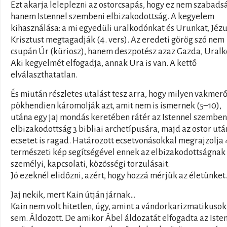
Ezt akarja leleplezni az ostorcsapás, hogy ez nem szabads
hanem Istennel szembeni elbizakodottság. A kegyelem
kihasználása: a mi egyedüli uralkodónkat és Urunkat, Jéz
Krisztust megtagadják (4. vers). Az eredeti görög szó nem
csupán Úr (küriosz), hanem deszpotész azaz Gazda, Uralk
Aki kegyelmét elfogadja, annak Ura is van. A kettő
elválaszthatatlan.
És miután részletes utalást tesz arra, hogy milyen vakmer
pökhendien káromolják azt, amit nem is ismernek (5–10),
utána egy jaj mondás keretében rátér az Istennel szemben
elbizakodottság 3 bibliai archetípusára, majd az ostor utá
ecsetet is ragad. Határozott ecsetvonásokkal megrajzolja 
természeti kép segítségével ennek az elbizakodottságnak
személyi, kapcsolati, közösségi torzulásait.
Jó ezeknél elidőzni, azért, hogy hozzá mérjük az életünket.
Jaj nekik, mert Kain útján járnak…
Kain nem volt hitetlen, úgy, amint a vándorkarizmatikusok
sem. Áldozott. De amikor Ábel áldozatát elfogadta az Isten