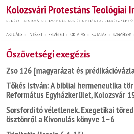
Ugrás
Kolozsvári Protestáns Teológiai I
tarta
ERDÉLY REFORMÁTUS, EVANGÉLIKUS ÉS UNITÁRIUS LELKÉSZKÉPZŐ
AKTUÁLIS
INTÉZET
FELVÉTELI
OKTATÁS
KUTATÁS
SZEMÉLYEK
Search form
Ószövetségi exegézis
Zso 126 [magyarázat és prédikációvázla
Tőkés István: A bibliai hermeneutika tör
Református Egyházkerület, Kolozsvár 1
Sorsfordító véletlenek. Exegetikai töred
ösztönről a Kivonulás könyve 1–6