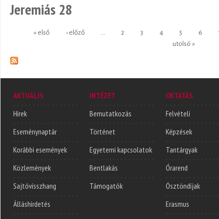
Jeremiás 28
« első
‹ előző
…
2
3
4
5
6
Oldalak
utolsó »
AKTUÁLIS
INTÉZET
OKTATÁS
Hírek
Bemutatkozás
Felvételi
Eseménynaptár
Történet
Képzések
Korábbi események
Egyetemi kapcsolatok
Tantárgyak
Közlemények
Bentlakás
Órarend
Sajtóvisszhang
Támogatók
Ösztöndíjak
Álláshirdetés
Erasmus