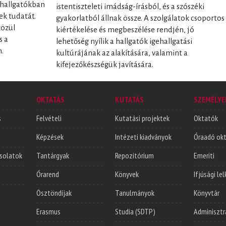
a hallgatókban
istentiszteleti imádság-írásból, és a szószéki
ek tudatát.
gyakorlatból állnak össze. A szolgálatok csoportos
közül
kiértékelése és megbeszélése rendjén, jó
s a
lehetőség nyílik a hallgatók igehallgatási
n.
kultúrájának az alakítására, valamint a
kifejezőkészségük javítására.
OKTATÁS
KUTATÁS
SZEMÉLYE
s
Felvételi
Kutatási projektek
Oktatók
Képzések
Intézeti kiadványok
Óraadó ok
solatok
Tantárgyak
Repozitórium
Emeriti
Órarend
Könyvek
Ifjúsági le
Ösztöndíjak
Tanulmányok
Könyvtár
Erasmus
Studia (SDTP)
Adminisztr