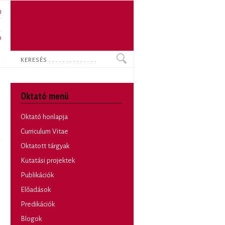
U
N
O
Keresés
Oktató menü
Oktató honlapja
Curriculum Vitae
Oktatott tárgyak
Kutatási projektek
Publikációk
Előadások
Predikációk
Blogok