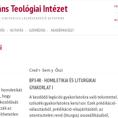
Ugrás a
ns Teológiai Intézet
H
tartalomra
E
S UNITÁRIUS LELKÉSZKÉPZŐ EGYETEME
R
TÁS
KUTATÁS
SZEMÉLYEK
AKADÉMIAI ÉLET
i
Cred 1 · Sem 3 · Őszi
BP34R · HOMILETIKAI ÉS LITURGIKAI
GYAKORLAT I
a homiletikát
, hogy
A kezdődő legációs gyakorlatokra való tekintettel,
ékozódását.
szószéki gyakorlatokra kerül sor. Ezek prédikáció-
zzák az
választásból, prédikáció-elsajátításból, az
síthetetlen
istentiszteleti rend (liturgia) összeállításából,