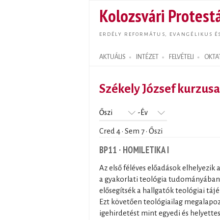
Kolozsvári Protestá
ERDÉLY REFORMÁTUS, EVANGÉLIKUS É
AKTUÁLIS
INTÉZET
FELVÉTELI
OKTA
Search form
Székely József kurzusa
Év
Cred 4 · Sem 7 · Őszi
BP11 · HOMILETIKA I
Az első féléves előadások elhelyezik 
a gyakorlati teológia tudományában
elősegítsék a hallgatók teológiai táj
Ezt követően teológiailag megalapo
igehirdetést mint egyedi és helyette