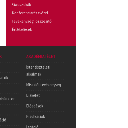
Statisztikák
Konferenciarészvétel
Tevékenységi összesítő
Értékelések
K
AKADÉMIAI ÉLET
Istentiszteleti
alkalmak
tatók
Missziói tevékenység
Diákélet
lkipásztor
Előadások
Prédikációk
áció
Legáció