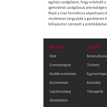
egyházi szolgálatot, hogy erősítsék 
igehirdetői szolgálatuk jelentőségén
Majd a trias homiletica alaptényezi 
részletesen tárgyalják a gyülekezet é
lelkipásztor szerepét a prédikálásba
AKTUÁLIS
INTÉZET
Hírek
Bemutatkozá
Eseménynaptár
Történet
Korábbi események
Egyetemi kapc
Közlemények
Bentlakás
Sajtóvisszhang
Támogatók
Álláshirdetés