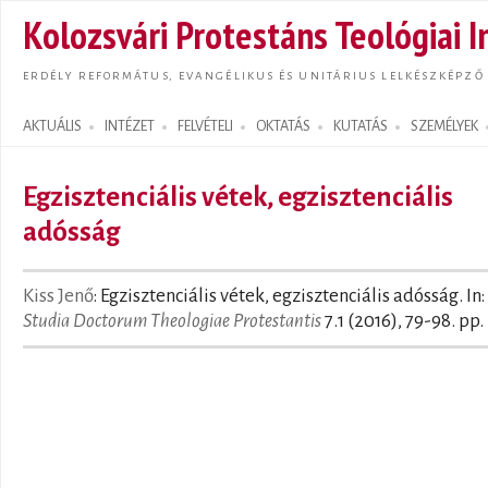
Ugrás
Kolozsvári Protestáns Teológiai I
tarta
ERDÉLY REFORMÁTUS, EVANGÉLIKUS ÉS UNITÁRIUS LELKÉSZKÉPZŐ
AKTUÁLIS
INTÉZET
FELVÉTELI
OKTATÁS
KUTATÁS
SZEMÉLYEK
Search form
Egzisztenciális vétek, egzisztenciális
adósság
Kiss Jenő
: Egzisztenciális vétek, egzisztenciális adósság. In:
Studia Doctorum Theologiae Protestantis
7.1 (2016), 79-98. pp.