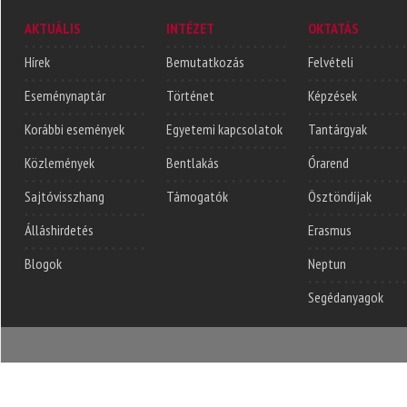
AKTUÁLIS
INTÉZET
OKTATÁS
Hírek
Bemutatkozás
Felvételi
Eseménynaptár
Történet
Képzések
Korábbi események
Egyetemi kapcsolatok
Tantárgyak
Közlemények
Bentlakás
Órarend
Sajtóvisszhang
Támogatók
Ösztöndíjak
Álláshirdetés
Erasmus
Blogok
Neptun
Segédanyagok