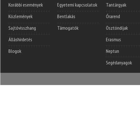
Korábbi események
Egyetemi kapcsolatok
Tantárgyak
Közlemények
Bentlakás
Órarend
Sajtóvisszhang
Támogatók
Ösztöndíjak
Álláshirdetés
Erasmus
Blogok
Neptun
Segédanyagok