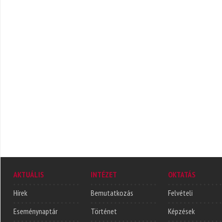
AKTUÁLIS
INTÉZET
OKTATÁS
Hírek
Bemutatkozás
Felvételi
Eseménynaptár
Történet
Képzések