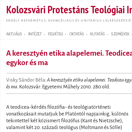
Ugrás
Kolozsvári Protestáns Teológiai I
tarta
ERDÉLY REFORMÁTUS, EVANGÉLIKUS ÉS UNITÁRIUS LELKÉSZKÉPZŐ
AKTUÁLIS
INTÉZET
FELVÉTELI
OKTATÁS
KUTATÁS
SZEMÉLYEK
Search form
A keresztyén etika alapelemei. Teodice
egykor és ma
Visky Sándor Béla
:
A keresztyén etika alapelemei. Teodicea eg
és ma
. Kolozsvár: Egyetemi Műhely 2010. 280 old.
A teodicea-kérdés filozófia- és teológiatörténeti
vonatkozásait mutatjuk be Platóntól napjainkig, különös
tekintettel két közismert filozófus (Kant és Nietzsche),
valamint két 20. századi teológus (Moltmann és Sölle)