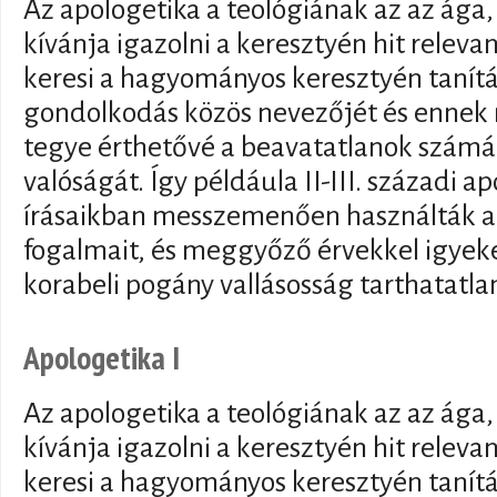
Az apologetika a teológiának az az ága,
kívánja igazolni a keresztyén hit releva
keresi a hagyományos keresztyén tanítás
gondolkodás közös nevezőjét és ennek n
tegye érthetővé a beavatatlanok számára
valóságát. Így példáula II-III. századi 
írásaikban messzemenően használták a 
fogalmait, és meggyőző érvekkel igyek
korabeli pogány vallásosság tarthatatla
Apologetika I
Az apologetika a teológiának az az ága,
kívánja igazolni a keresztyén hit releva
keresi a hagyományos keresztyén tanítás