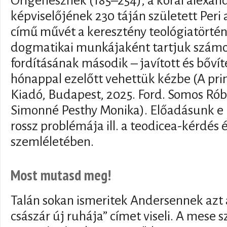
Órigenésznek (185–254), a korai alexand
képviselőjének 230 táján született Peri a
című művét a keresztény teológiatörténe
dogmatikai munkájaként tartjuk szám
fordításának második – javított és bővít
hónappal ezelőtt vehettük kézbe (A pri
Kiadó, Budapest, 2025. Ford. Somos Róbe
Simonné Pesthy Monika). Előadásunk e 
rossz problémája ill. a teodicea-kérdés
szemléletében.
Most mutasd meg!
Talán sokan ismeritek Andersennek azt 
császár új ruhája” címet viseli. A mese s