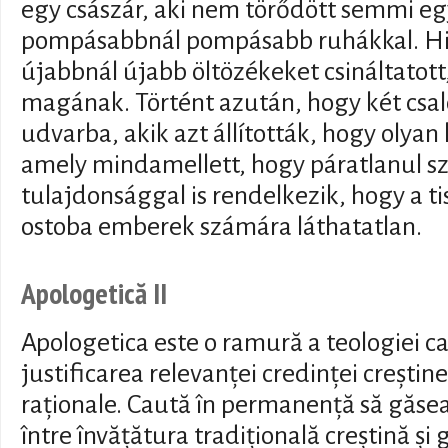
egy császár, aki nem törődött semmi eg
pompásabbnál pompásabb ruhákkal. H
újabbnál újabb öltözékeket csináltatott
magának. Történt azután, hogy két csaló 
udvarba, akik azt állították, hogy olyan
amely mindamellett, hogy páratlanul sz
tulajdonsággal is rendelkezik, hogy a t
ostoba emberek számára láthatatlan.
Apologetică II
Apologetica este o ramură a teologiei ca
justificarea relevanței credinței crești
raționale. Caută în permanență să găs
între învățătura tradițională creștină ș