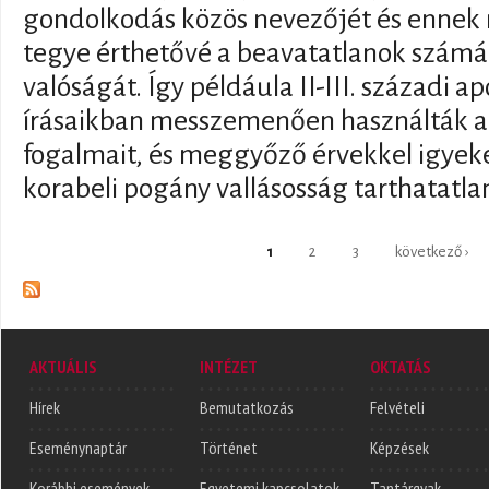
gondolkodás közös nevezőjét és ennek n
tegye érthetővé a beavatatlanok számára
valóságát. Így példáula II-III. századi 
írásaikban messzemenően használták a 
fogalmait, és meggyőző érvekkel igyek
korabeli pogány vallásosság tarthatatla
Oldalak
1
2
3
következő ›
AKTUÁLIS
INTÉZET
OKTATÁS
Hírek
Bemutatkozás
Felvételi
Eseménynaptár
Történet
Képzések
Korábbi események
Egyetemi kapcsolatok
Tantárgyak