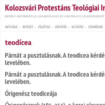
Ugrás
Kolozsvári Protestáns Teológiai I
tarta
ERDÉLY REFORMÁTUS, EVANGÉLIKUS ÉS UNITÁRIUS LELKÉSZKÉPZŐ
AKTUÁLIS
INTÉZET
FELVÉTELI
OKTATÁS
KUTATÁS
SZEMÉLYEK
Search form
teodícea
Párnát a pusztulásnak. A teodicea kérdé
levelében.
Párnát a pusztulásnak. A teodicea kérdé
levelében.
Órigenész teodiceája