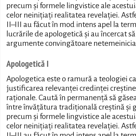
precum și formele lingvistice ale acestu
celor neinițiați realitatea revelației. Astf
II–III au făcut în mod intens apel la terme
lucrările de apologetică și au încercat 
argumente convingătoare netemeinicia r
Apologetică I
Apologetica este o ramură a teologiei ca
justificarea relevanței credinței crești
raționale. Caută în permanență să găs
între învățătura tradițională creștină ș
precum și formele lingvistice ale acestu
celor neinițiați realitatea revelației. Astf
II–III au făcut în mod intens apel la terme