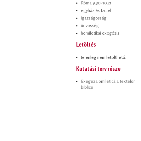
Róma 9:30-10:21
egyház és Izrael
igazságosság
üdvösség
homiletikai exegézis
Letöltés
Jelenleg nem letölthető.
Kutatási terv része
Exegeza omiletică a textelor
biblice