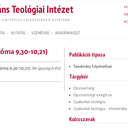
Ugrás a
ns Teológiai Intézet
H
tartalomra
E
S UNITÁRIUS LELKÉSZKÉPZŐ EGYETEME
R
TÁS
KUTATÁS
SZEMÉLYEK
AKADÉMIAI ÉLET
(Róma 9,30-10,21)
Publikáció típusa
Tanulmány folyóiratban
(Róma 9,30-10,21). In:
Igazság és élet
Tárgykör
Újszövetség
Újszövetségi exegézis
Gyakorlati teológia
Gyakorlati teológia - Homiletika
Kulcsszavak