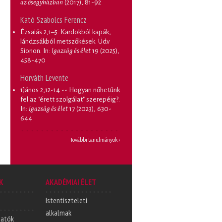
az ősegyházban
(2017), 81-92
Kató Szabolcs Ferencz
Ézsaiás 2,1–5: Kardokból kapák,
lándzsákból metszőkések. Üdv
Sionon
. In:
Igazság és élet
19 (2025),
458-470
Horváth Levente
1János 2,12-14 -- Hogyan nőhetünk
fel az "érett szolgálat" szerepéig?
.
In:
Igazság és élet
17 (2023), 630-
644
További tanulmányok ›
K
AKADÉMIAI ÉLET
Istentiszteleti
alkalmak
tatók