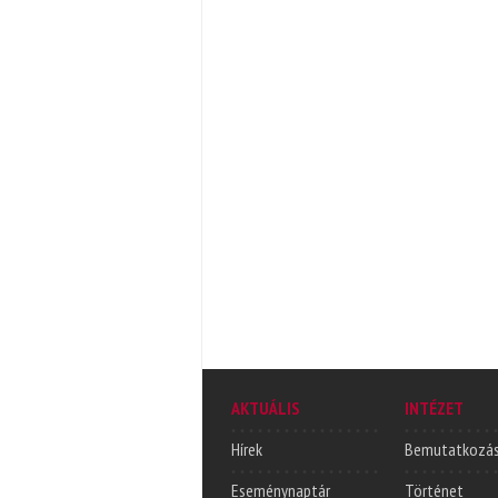
AKTUÁLIS
INTÉZET
Hírek
Bemutatkozá
Eseménynaptár
Történet