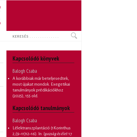
U
N
O
Keresés
Kapcsolódó könyvek
Balogh Csaba
A korábbiak már beteljesedtek,
most újakat mondok. Exegetikai
tanulmányok prédikációkhoz
(2025), 155 old.
Kapcsolódó tanulmányok
Balogh Csaba
Lélektranszplantáció (1Korinthus
2,(9–11)12–16)
. In:
Igazság és élet
17