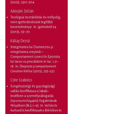
(2023), 290-304
Adorjáni Zoltán
Teológiai tisztánlátás és mélység,
mint igehirdetésünk legfőbb
követelménye
. In:
Igehirdető
24
(2013), 59-70
Kállay Dezső
Integritatea lui Dumnezeu şi
integritatea creştină –
Comportament corect în Epistola
lui Iacov cu precădere in Iac. 1,2–
18
. In:
Dreptate şi comportament.
Cercetari biblice
(2015), 225-237
Czire Szabolcs
Szegény(ség) és gazdag(ság)
vallási konfliktusa a Jakab-
levélben a személyválogatás
(προσωπολημψία) fogalmának
fényében (Jk 2,1–9)
. In:
Vallási és
kulturális konfliktusok a Bibliában és