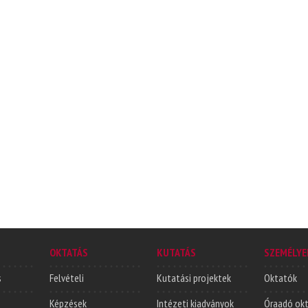
OKTATÁS
KUTATÁS
SZEMÉLYE
s
Felvételi
Kutatási projektek
Oktatók
Képzések
Intézeti kiadványok
Óraadó ok