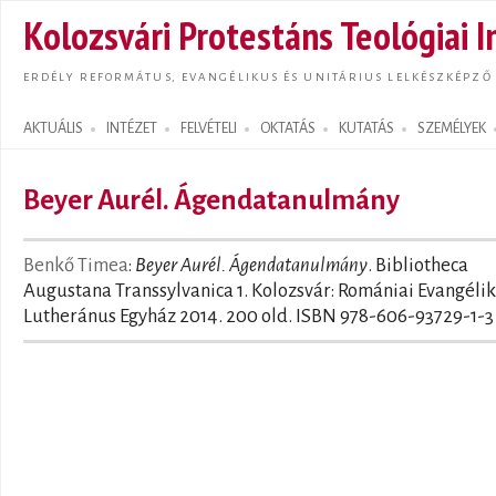
Ugrás
Kolozsvári Protestáns Teológiai I
tarta
ERDÉLY REFORMÁTUS, EVANGÉLIKUS ÉS UNITÁRIUS LELKÉSZKÉPZŐ
AKTUÁLIS
INTÉZET
FELVÉTELI
OKTATÁS
KUTATÁS
SZEMÉLYEK
Search form
Beyer Aurél. Ágendatanulmány
Benkő Timea
:
Beyer Aurél. Ágendatanulmány
. Bibliotheca
Augustana Transsylvanica 1. Kolozsvár: Romániai Evangéli
Lutheránus Egyház 2014. 200 old. ISBN 978-606-93729-1-3