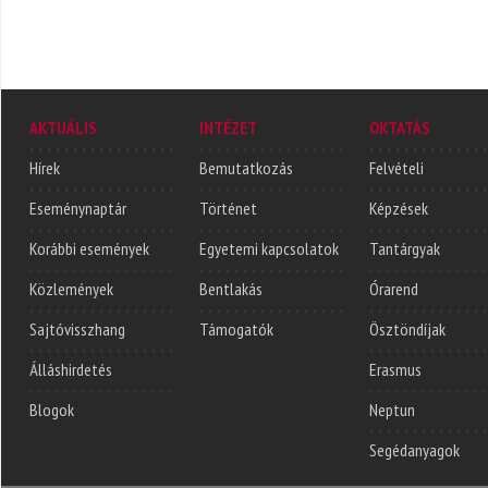
AKTUÁLIS
INTÉZET
OKTATÁS
Hírek
Bemutatkozás
Felvételi
Eseménynaptár
Történet
Képzések
Korábbi események
Egyetemi kapcsolatok
Tantárgyak
Közlemények
Bentlakás
Órarend
Sajtóvisszhang
Támogatók
Ösztöndíjak
Álláshirdetés
Erasmus
Blogok
Neptun
Segédanyagok