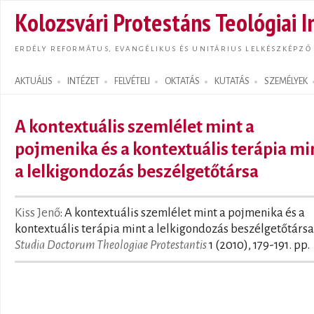
Ugrás
Kolozsvári Protestáns Teológiai I
tarta
ERDÉLY REFORMÁTUS, EVANGÉLIKUS ÉS UNITÁRIUS LELKÉSZKÉPZŐ
AKTUÁLIS
INTÉZET
FELVÉTELI
OKTATÁS
KUTATÁS
SZEMÉLYEK
Search form
A kontextuális szemlélet mint a
pojmenika és a kontextuális terápia mi
a lelkigondozás beszélgetőtársa
Kiss Jenő
: A kontextuális szemlélet mint a pojmenika és a
kontextuális terápia mint a lelkigondozás beszélgetőtársa.
Studia Doctorum Theologiae Protestantis
1 (2010), 179-191. pp.