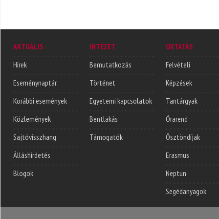
AKTUÁLIS
INTÉZET
OKTATÁS
Hírek
Bemutatkozás
Felvételi
Eseménynaptár
Történet
Képzések
Korábbi események
Egyetemi kapcsolatok
Tantárgyak
Közlemények
Bentlakás
Órarend
Sajtóvisszhang
Támogatók
Ösztöndíjak
Álláshirdetés
Erasmus
Blogok
Neptun
Segédanyagok