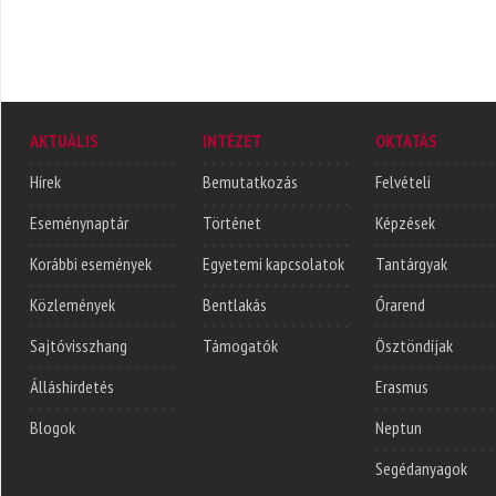
AKTUÁLIS
INTÉZET
OKTATÁS
Hírek
Bemutatkozás
Felvételi
Eseménynaptár
Történet
Képzések
Korábbi események
Egyetemi kapcsolatok
Tantárgyak
Közlemények
Bentlakás
Órarend
Sajtóvisszhang
Támogatók
Ösztöndíjak
Álláshirdetés
Erasmus
Blogok
Neptun
Segédanyagok