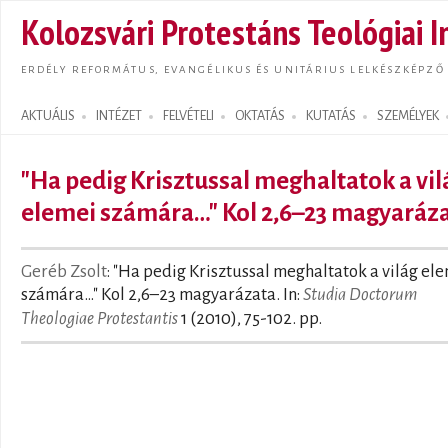
Ugrás
Kolozsvári Protestáns Teológiai I
tarta
ERDÉLY REFORMÁTUS, EVANGÉLIKUS ÉS UNITÁRIUS LELKÉSZKÉPZŐ
AKTUÁLIS
INTÉZET
FELVÉTELI
OKTATÁS
KUTATÁS
SZEMÉLYEK
Search form
"Ha pedig Krisztussal meghaltatok a vil
elemei számára…" Kol 2,6–23 magyaráz
Geréb Zsolt
: "Ha pedig Krisztussal meghaltatok a világ el
számára…" Kol 2,6–23 magyarázata. In:
Studia Doctorum
Theologiae Protestantis
1 (2010), 75-102. pp.