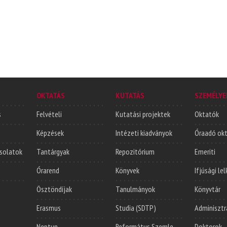
OKTATÁS
KUTATÁS
SZEMÉLYE
s
Felvételi
Kutatási projektek
Oktatók
Képzések
Intézeti kiadványok
Óraadó ok
solatok
Tantárgyak
Repozitórium
Emeriti
Órarend
Könyvek
Ifjúsági le
Ösztöndíjak
Tanulmányok
Könyvtár
Erasmus
Studia (SDTP)
Adminisztr
Neptun
Református Szemle
Doktorok