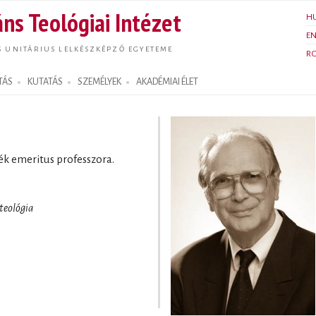
Ugrás a
ns Teológiai Intézet
H
tartalomra
E
S UNITÁRIUS LELKÉSZKÉPZŐ EGYETEME
R
TÁS
KUTATÁS
SZEMÉLYEK
AKADÉMIAI ÉLET
zék emeritus professzora.
 teológia