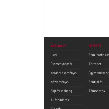
AKTUÁLIS
INTÉZET
Hírek
Bemutatkozá
Eseménynaptár
Történet
Korábbi események
Egyetemi kapc
Közlemények
Bentlakás
Sajtóvisszhang
Támogatók
Álláshirdetés
Blogok