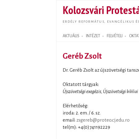
Kolozsvári Protestá
ERDÉLY REFORMÁTUS, EVANGÉLIKUS É
AKTUÁLIS
INTÉZET
FELVÉTELI
OKTA
Search form
Geréb Zsolt
Dr. Geréb Zsolt az újszövetségi tans
Oktatott tárgyak:
Újszövetségi exegézis, Újszövetségi bibliai
Elérhetőség:
iroda: 2. em. / 6. sz.
email:
zsgereb@proteo.cj.edu.ro
tel(m): +4(0)741192229