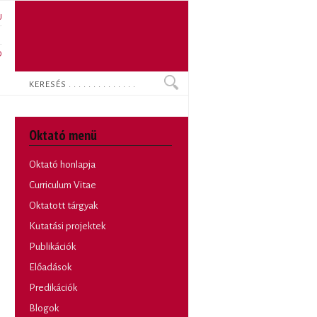
U
N
O
Keresés
Oktató menü
Oktató honlapja
Curriculum Vitae
Oktatott tárgyak
Kutatási projektek
Publikációk
Előadások
Predikációk
Blogok