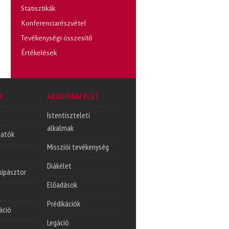
Statisztikák
Konferenciarészvétel
Tevékenységi összesítő
Értékelések
K
AKADÉMIAI ÉLET
Istentiszteleti
alkalmak
tatók
Missziói tevékenység
Diákélet
lkipásztor
Előadások
Prédikációk
áció
Legáció