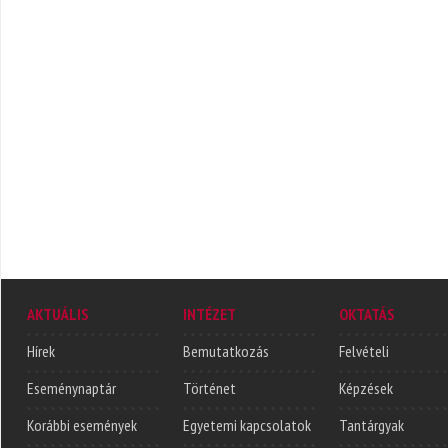
AKTUÁLIS
INTÉZET
OKTATÁS
Hírek
Bemutatkozás
Felvételi
Eseménynaptár
Történet
Képzések
Korábbi események
Egyetemi kapcsolatok
Tantárgyak