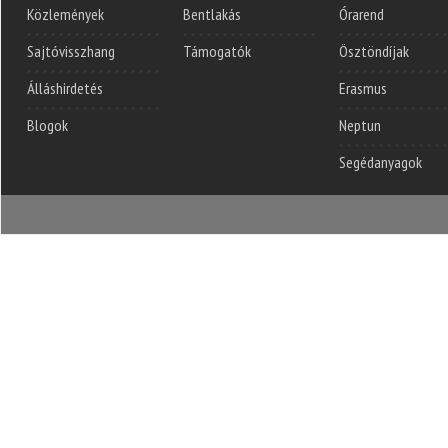
Közlemények
Bentlakás
Órarend
Sajtóvisszhang
Támogatók
Ösztöndíjak
Álláshirdetés
Erasmus
Blogok
Neptun
Segédanyagok