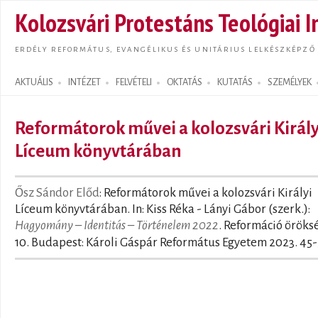
Ugrás
Kolozsvári Protestáns Teológiai I
tarta
ERDÉLY REFORMÁTUS, EVANGÉLIKUS ÉS UNITÁRIUS LELKÉSZKÉPZŐ
AKTUÁLIS
INTÉZET
FELVÉTELI
OKTATÁS
KUTATÁS
SZEMÉLYEK
Search form
Reformátorok művei a kolozsvári Király
Líceum könyvtárában
Ősz Sándor Előd
: Reformátorok művei a kolozsvári Királyi
Líceum könyvtárában. In: Kiss Réka - Lányi Gábor (szerk.):
Hagyomány – Identitás – Történelem 2022
. Reformáció öröks
10. Budapest: Károli Gáspár Református Egyetem 2023. 45