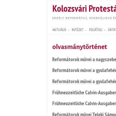
Kolozsvári Protestá
ERDÉLY REFORMÁTUS, EVANGÉLIKUS É
AKTUÁLIS
INTÉZET
FELVÉTELI
OKTA
Search form
olvasmánytörténet
Reformátorok művei a nagyszebe
Reformátorok művei a gyulafehé
Reformátorok művei a gyulafehé
Frühneuzeitliche Calvin-Ausgabe
Frühneuzeitliche Calvin-Ausgabe
Reformátorok művei Teleki Sámu