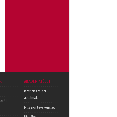
K
AKADÉMIAI ÉLET
Istentiszteleti
alkalmak
tatók
Missziói tevékenység
Diákélet