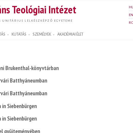
Ugrás a
ns Teológiai Intézet
H
tartalomra
E
S UNITÁRIUS LELKÉSZKÉPZŐ EGYETEME
R
TÁS
KUTATÁS
SZEMÉLYEK
AKADÉMIAI ÉLET
ni Brukenthal-könyvtárban
rvári Batthyáneumban
rvári Batthyáneumban
n in Siebenbürgen
n in Siebenbürgen
el gyűjteményében