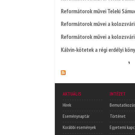
Reformátorok művei Teleki Sámu
Reformátorok művei a kolozsvári
Reformátorok művei a kolozsvári
Kálvin-kötetek a régi erdélyi kö
1
Oldalak
AKTUÁLIS
INTÉZET
Hírek
Bemutatkozá
Eseménynaptár
Történet
Korábbi események
Egyetemi kapc