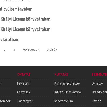
el gyűjteményében
 Királyi Líceum könyvtárában
 Királyi Líceum könyvtárában
nyvtárakban
2
3
következő ›
utolsó »
OKTATÁS
KUTATÁS
SZEMÉLYE
s
Felvételi
Kutatási projektek
Oktatók
Képzések
Intézeti kiadványok
Óraadó ok
solatok
Tantárgyak
Repozitórium
Emeriti