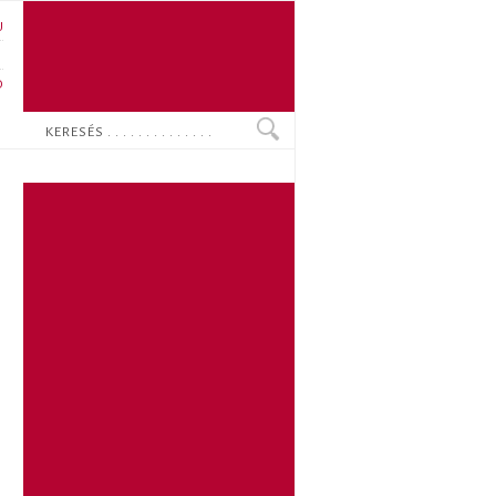
U
N
O
Keresés