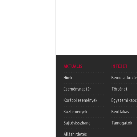
AKTUÁLIS
INTÉZET
Hírek
Bemutatkozá
Eseménynaptár
Történet
Korábbi események
Egyetemi kapc
Közlemények
Bentlakás
Sajtóvisszhang
Támogatók
Álláshirdetés