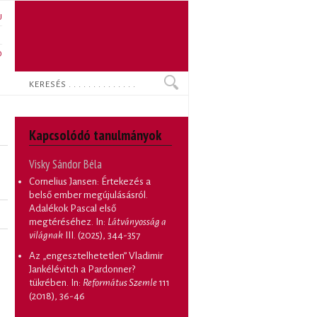
U
N
O
Keresés
Kapcsolódó tanulmányok
Visky Sándor Béla
Cornelius Jansen: Értekezés a
belső ember megújulásásról.
Adalékok Pascal első
megtéréséhez
. In:
Látványosság a
világnak
III. (2025), 344-357
Az „engesztelhetetlen” Vladimir
Jankélévitch a Pardonner?
tükrében
. In:
Református Szemle
111
(2018), 36-46