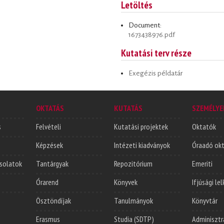
Letöltés
Document:
1673438976.pdf
Kutatási terv része
Exegézis példatár
OKTATÁS
KUTATÁS
SZEMÉLYE
s
Felvételi
Kutatási projektek
Oktatók
Képzések
Intézeti kiadványok
Óraadó ok
solatok
Tantárgyak
Repozitórium
Emeriti
Órarend
Könyvek
Ifjúsági le
Ösztöndíjak
Tanulmányok
Könyvtár
Erasmus
Studia (SDTP)
Adminisztr