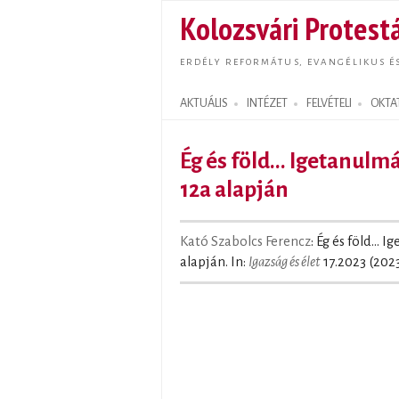
Kolozsvári Protestá
ERDÉLY REFORMÁTUS, EVANGÉLIKUS É
AKTUÁLIS
INTÉZET
FELVÉTELI
OKTA
Search form
Ég és föld... Igetanulm
12a alapján
Kató Szabolcs Ferencz
: Ég és föld...
alapján. In:
Igazság és élet
17.2023 (2023