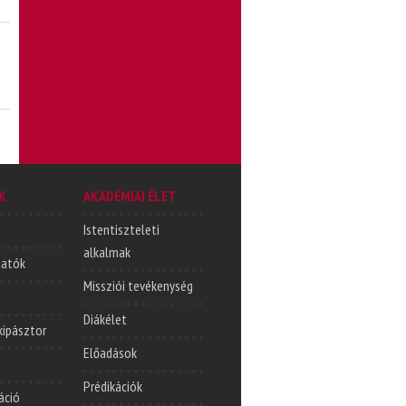
K
AKADÉMIAI ÉLET
Istentiszteleti
alkalmak
tatók
Missziói tevékenység
Diákélet
lkipásztor
Előadások
Prédikációk
áció