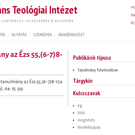
Ugrás a
ns Teológiai Intézet
H
tartalomra
E
S UNITÁRIUS LELKÉSZKÉPZŐ EGYETEME
R
TÁS
KUTATÁS
SZEMÉLYEK
AKADÉMIAI ÉLET
ány az Ézs 55,(6-7)8-
Publikáció típusa
Tanulmány folyóiratban
Tárgykör
 Igetanulmány az Ézs 55,(6-7)8-12a
), 64-75. pp.
Kulcsszavak
ég
föld
megtérés
fennhélyáyás