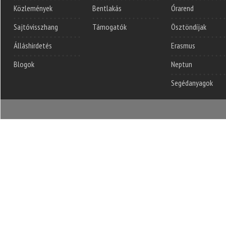
Közlemények
Bentlakás
Órarend
Sajtóvisszhang
Támogatók
Ösztöndíjak
Álláshirdetés
Erasmus
Blogok
Neptun
Segédanyagok