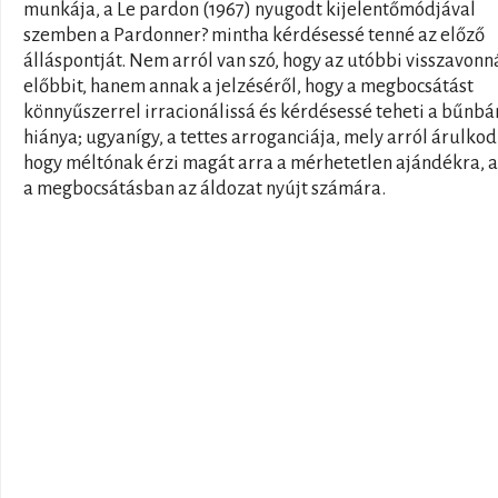
munkája, a Le pardon (1967) nyugodt kijelentőmódjával
szemben a Pardonner? mintha kérdésessé tenné az előző
álláspontját. Nem arról van szó, hogy az utóbbi visszavonn
előbbit, hanem annak a jelzéséről, hogy a megbocsátást
könnyűszerrel irracionálissá és kérdésessé teheti a bűnbá
hiánya; ugyanígy, a tettes arroganciája, mely arról árulkod
hogy méltónak érzi magát arra a mérhetetlen ajándékra, 
a megbocsátásban az áldozat nyújt számára.