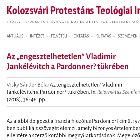
Ugrás
Kolozsvári Protestáns Teológiai I
tarta
ERDÉLY REFORMÁTUS, EVANGÉLIKUS ÉS UNITÁRIUS LELKÉSZKÉPZŐ
AKTUÁLIS
INTÉZET
FELVÉTELI
OKTATÁS
KUTATÁS
SZEMÉLYEK
Search form
Az „engesztelhetetlen” Vladimir
Jankélévitch a Pardonner? tükrében
Visky Sándor Béla
: Az „engesztelhetetlen” Vladimir
Jankélévitch a Pardonner? tükrében. In:
Református Szemle
1
(2018), 36-46. pp.
Az alábbi dolgozat a francia filozófus Pardonner? című, 197
ben publikált szövegét elemzi, amely bizonyos értelembe
ellentéte a szerző korábbi megnyilatkozásának. Megelőző