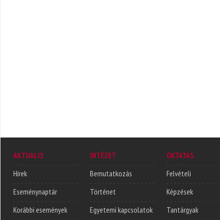
AKTUÁLIS
INTÉZET
OKTATÁS
Hírek
Bemutatkozás
Felvételi
Eseménynaptár
Történet
Képzések
Korábbi események
Egyetemi kapcsolatok
Tantárgyak