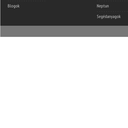
Blogok
Neptun
Segédanyagok