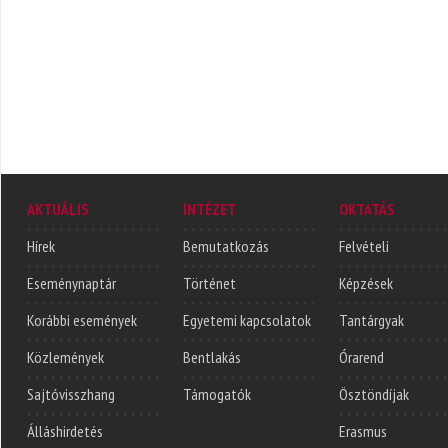
AKTUÁLIS
INTÉZET
OKTATÁS
Hírek
Bemutatkozás
Felvételi
Eseménynaptár
Történet
Képzések
Korábbi események
Egyetemi kapcsolatok
Tantárgyak
Közlemények
Bentlakás
Órarend
Sajtóvisszhang
Támogatók
Ösztöndíjak
Álláshirdetés
Erasmus