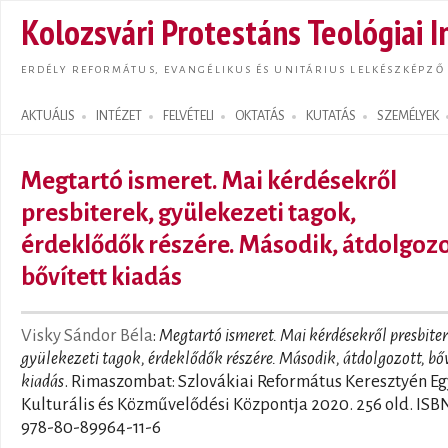
Ugrás
Kolozsvári Protestáns Teológiai I
tarta
ERDÉLY REFORMÁTUS, EVANGÉLIKUS ÉS UNITÁRIUS LELKÉSZKÉPZŐ
AKTUÁLIS
INTÉZET
FELVÉTELI
OKTATÁS
KUTATÁS
SZEMÉLYEK
Search form
Megtartó ismeret. Mai kérdésekről
presbiterek, gyülekezeti tagok,
érdeklődők részére. Második, átdolgozo
bővített kiadás
Visky Sándor Béla
:
Megtartó ismeret. Mai kérdésekről presbiter
gyülekezeti tagok, érdeklődők részére. Második, átdolgozott, bőv
kiadás
. Rimaszombat: Szlovákiai Református Keresztyén E
Kulturális és Közművelődési Központja 2020. 256 old. ISB
978-80-89964-11-6