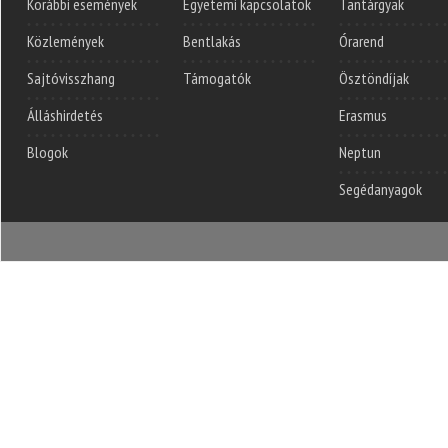
Korábbi események
Egyetemi kapcsolatok
Tantárgyak
Közlemények
Bentlakás
Órarend
Sajtóvisszhang
Támogatók
Ösztöndíjak
Álláshirdetés
Erasmus
Blogok
Neptun
Segédanyagok