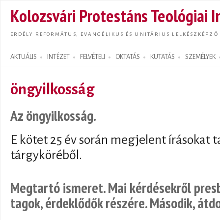
Ugrás
Kolozsvári Protestáns Teológiai I
tarta
ERDÉLY REFORMÁTUS, EVANGÉLIKUS ÉS UNITÁRIUS LELKÉSZKÉPZŐ
AKTUÁLIS
INTÉZET
FELVÉTELI
OKTATÁS
KUTATÁS
SZEMÉLYEK
Search form
öngyilkosság
Az öngyilkosság.
E kötet 25 év során megjelent írásokat 
tárgyköréből.
Megtartó ismeret. Mai kérdésekről presb
tagok, érdeklődők részére. Második, átdo