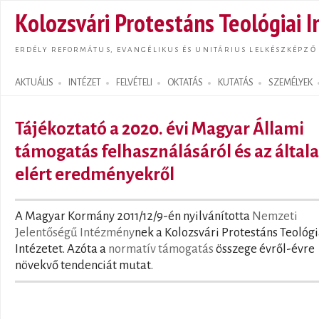
Ugrás
Kolozsvári Protestáns Teológiai I
tarta
ERDÉLY REFORMÁTUS, EVANGÉLIKUS ÉS UNITÁRIUS LELKÉSZKÉPZŐ
AKTUÁLIS
INTÉZET
FELVÉTELI
OKTATÁS
KUTATÁS
SZEMÉLYEK
Search form
Tájékoztató a 2020. évi Magyar Állami
támogatás felhasználásáról és az általa
elért eredményekről
A Magyar Kormány 2011/12/9-én nyilvánította
Nemzeti
Jelentőségű Intézmény
nek a Kolozsvári Protestáns Teológi
Intézetet. Azóta a
normatív támogatás
összege évről-évre
növekvő tendenciát mutat.