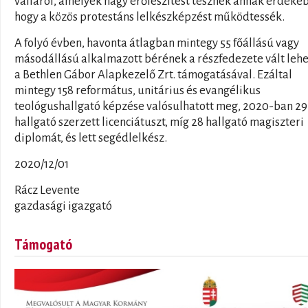
válláról, amelyek nagy erőfeszítést tesznek annak érdeké
hogy a közös protestáns lelkészképzést működtessék.
A folyó évben, havonta átlagban mintegy 55 főállású vagy
másodállású alkalmazott bérének a részfedezete vált leh
a Bethlen Gábor Alapkezelő Zrt. támogatásával. Ezáltal
mintegy 158 református, unitárius és evangélikus
teológushallgató képzése valósulhatott meg, 2020-ban 29
hallgató szerzett licenciátuszt, míg 28 hallgató magiszteri
diplomát, és lett segédlelkész.
2020/12/01
Rácz Levente
gazdasági igazgató
Támogató