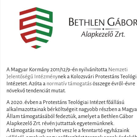
A Magyar Kormány 2011/12/9-én nyilvánította
Nemzeti
Jelentőségű Intézmény
nek a Kolozsvári Protestáns Teológi
Intézetet. Azóta a
normatív támogatás
összege évről-évre
növekvő tendenciát mutat.
A 2020. évben a Protestáns Teológiai Intézet főállású
alkalmazottainak bérköltségeit nagyobb részben a Magya
Állam támogatásából fedeztük, amelyet a Bethlen Gábor
Alapkezelő Zrt. révén juttattak egyetemünknek.
A támogatás nagy terhet vesz le a fenntartó egyházaink