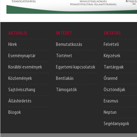
AKTUÁLIS
INTÉZET
OKTATÁS
Hírek
Bemutatkozás
Felvételi
Eseménynaptár
Történet
Képzések
Korábbi események
Egyetemi kapcsolatok
Tantárgyak
Közlemények
Bentlakás
Órarend
Sajtóvisszhang
Támogatók
Ösztöndíjak
Álláshirdetés
Erasmus
Blogok
Neptun
Segédanyagok