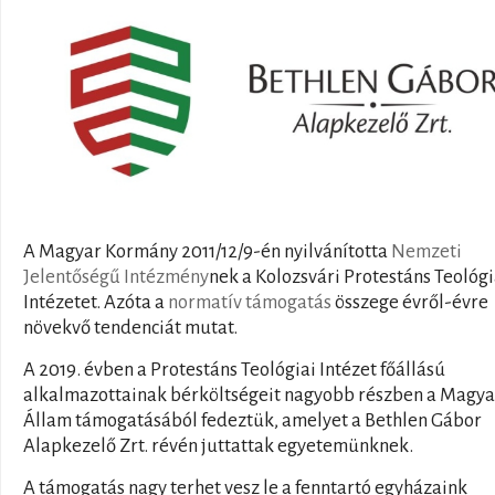
A Magyar Kormány 2011/12/9-én nyilvánította
Nemzeti
Jelentőségű Intézmény
nek a Kolozsvári Protestáns Teológi
Intézetet. Azóta a
normatív támogatás
összege évről-évre
növekvő tendenciát mutat.
A 2019. évben a Protestáns Teológiai Intézet főállású
alkalmazottainak bérköltségeit nagyobb részben a Magya
Állam támogatásából fedeztük, amelyet a Bethlen Gábor
Alapkezelő Zrt. révén juttattak egyetemünknek.
A támogatás nagy terhet vesz le a fenntartó egyházaink