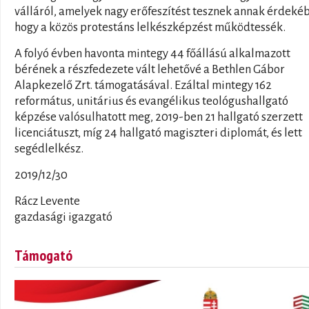
válláról, amelyek nagy erőfeszítést tesznek annak érdeké
hogy a közös protestáns lelkészképzést működtessék.
A folyó évben havonta mintegy 44 főállású alkalmazott
bérének a részfedezete vált lehetővé a Bethlen Gábor
Alapkezelő Zrt. támogatásával. Ezáltal mintegy 162
református, unitárius és evangélikus teológushallgató
képzése valósulhatott meg, 2019-ben 21 hallgató szerzett
licenciátuszt, míg 24 hallgató magiszteri diplomát, és lett
segédlelkész.
2019/12/30
Rácz Levente
gazdasági igazgató
Támogató