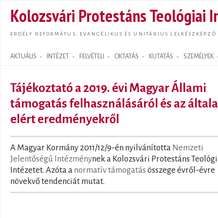
Ugrás
Kolozsvári Protestáns Teológiai I
tarta
ERDÉLY REFORMÁTUS, EVANGÉLIKUS ÉS UNITÁRIUS LELKÉSZKÉPZŐ
AKTUÁLIS
INTÉZET
FELVÉTELI
OKTATÁS
KUTATÁS
SZEMÉLYEK
Search form
Tájékoztató a 2019. évi Magyar Állami
támogatás felhasználásáról és az általa
elért eredményekről
A Magyar Kormány 2011/12/9-én nyilvánította
Nemzeti
Jelentőségű Intézmény
nek a Kolozsvári Protestáns Teológi
Intézetet. Azóta a
normatív támogatás
összege évről-évre
növekvő tendenciát mutat.