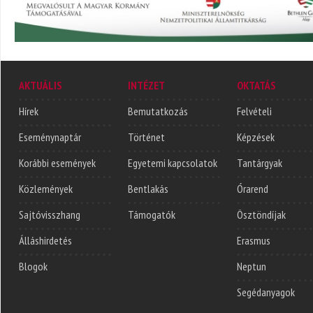
AKTUÁLIS
INTÉZET
OKTATÁS
Hírek
Bemutatkozás
Felvételi
Eseménynaptár
Történet
Képzések
Korábbi események
Egyetemi kapcsolatok
Tantárgyak
Közlemények
Bentlakás
Órarend
Sajtóvisszhang
Támogatók
Ösztöndíjak
Álláshirdetés
Erasmus
Blogok
Neptun
Segédanyagok