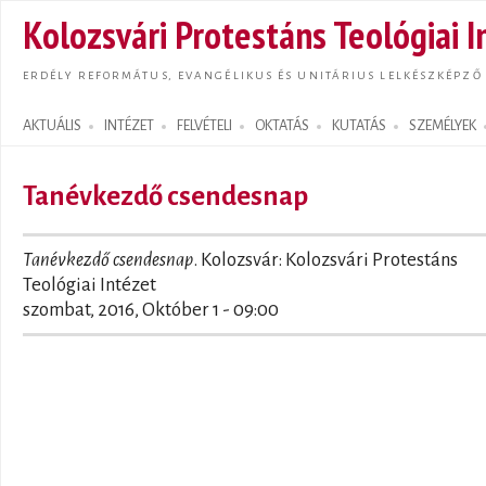
Ugrás
Kolozsvári Protestáns Teológiai I
tarta
ERDÉLY REFORMÁTUS, EVANGÉLIKUS ÉS UNITÁRIUS LELKÉSZKÉPZŐ
AKTUÁLIS
INTÉZET
FELVÉTELI
OKTATÁS
KUTATÁS
SZEMÉLYEK
Search form
Tanévkezdő csendesnap
Tanévkezdő csendesnap
. Kolozsvár: Kolozsvári Protestáns
Teológiai Intézet
szombat, 2016, Október 1 - 09:00