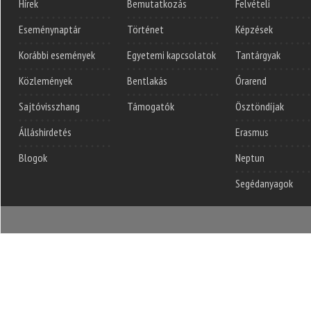
Hírek
Bemutatkozás
Felvételi
Eseménynaptár
Történet
Képzések
Korábbi események
Egyetemi kapcsolatok
Tantárgyak
Közlemények
Bentlakás
Órarend
Sajtóvisszhang
Támogatók
Ösztöndíjak
Álláshirdetés
Erasmus
Blogok
Neptun
Segédanyagok