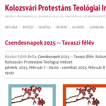
Ugrás
Kolozsvári Protestáns Teológiai I
tarta
ERDÉLY REFORMÁTUS, EVANGÉLIKUS ÉS UNITÁRIUS LELKÉSZKÉPZŐ
AKTUÁLIS
INTÉZET
FELVÉTELI
OKTATÁS
KUTATÁS
SZEMÉLYEK
Search form
Csendesnapok 2025 -- Tavaszi félév
Kovács Edith Bella
:
Csendesnapok 2025 -- Tavaszi félév
. Koloz
Kolozsvári Protestáns Teológiai Intézet
péntek, 2025, Február 7 - 09:00
-
szombat, 2025, Február 8 
19:00