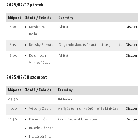
2025/02/07 péntek
Időpont
Előadó / Felelős
Esemény
16:00
Kovács Edith
Áhítat
Díszte
Bella
16:15
Becsky Borbála
Öngondoskodás és autentikus jelenlét
Díszte
18:00
Kolumbán
Áhítat
Díszte
Vilmos József
2025/02/08 szombat
Időpont
Előadó / Felelős
Esemény
09:30
Bibliaóra
11:00
Vékony Zsolt
Az ifjúsági munka örömei és kihívásai
Díszte
16:30
Dénes Előd
Csillagok közt kifeszítve
Díszte
Ruszka Sándor
Hajdú Lóránd