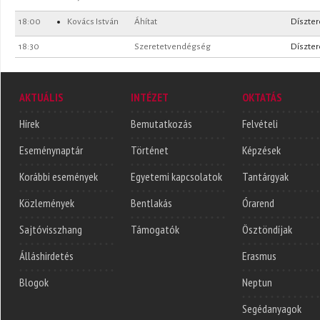
18:00
Kovács István
Áhítat
Díszte
18:30
Szeretetvendégség
Díszte
AKTUÁLIS
INTÉZET
OKTATÁS
Hírek
Bemutatkozás
Felvételi
Eseménynaptár
Történet
Képzések
Korábbi események
Egyetemi kapcsolatok
Tantárgyak
Közlemények
Bentlakás
Órarend
Sajtóvisszhang
Támogatók
Ösztöndíjak
Álláshirdetés
Erasmus
Blogok
Neptun
Segédanyagok