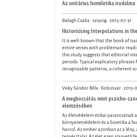
Az unitárius homiletika irodalm
Balogh Csaba · Leipzig ·
2013-07-31
Historicising Interpolations in t
It is well-known that the book of Isa
entire verses with problematic readin
this study suggests that editorial i
periods. Typical explicatory phrases 
recognisable patterns, a coherent 
Visky Sándor Béla · Kolozsvár ·
2013-
A megbocsátás mint pszicho-szoci
elemzésében
Az életvédelem etikai parancsának az
környezetvédelem és a bioetika a hu
harcol. Az ember azonban az a lény, 
tenyésztalaj. Az élet ezen alapvető 