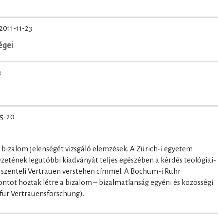
2011-11-23
égei
3
05-20
bizalom jelenségét vizsgáló elemzések. A Zürich-i egyetem
tézetének legutóbbi kiadványát teljes egészében a kérdés teológiai-
k szenteli Vertrauen verstehen címmel. A Bochum-i Ruhr
tot hoztak létre a bizalom – bizalmatlanság egyéni és közösségi
für Vertrauensforschung).