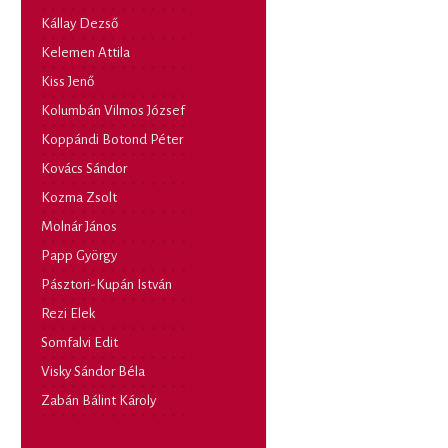
Kállay Dezső
Kelemen Attila
Kiss Jenő
Kolumbán Vilmos József
Koppándi Botond Péter
Kovács Sándor
Kozma Zsolt
Molnár János
Papp György
Pásztori-Kupán István
Rezi Elek
Somfalvi Edit
Visky Sándor Béla
Zabán Bálint Károly