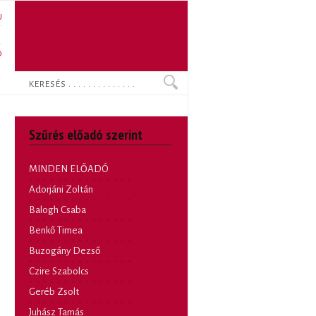
U
N
O
Keresés
Szűrés előadó szerint
MINDEN ELŐADÓ
Adorjáni Zoltán
Balogh Csaba
Benkő Timea
Buzogány Dezső
Czire Szabolcs
Geréb Zsolt
Juhász Tamás