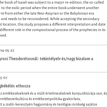
e book of Isaiah was subject to a major re-edition, the so-called
 - to the exilic period when the entire book underwent another
6-19 from either the late Neo-Assyrian or the Babylonian era
ies and needs to be reconsidered. While accepting the secondary
ent location, this study proposes a different interpretation and date
ly different role in the compositional process of the prophecies in its
osed.
14-05-22
yrosi Theodorétosnál: tekintélyelv és/vagy bizalom a
5-07
egbékélés ethosza
az emlékezéseknek és a múlt értelmezésének konjunktúrája van, és
emlékezetkultúra és emlékezetpolitika gyakorlata,
t a zsidó-keresztyén hagyomány és teológiai örökség sajátos