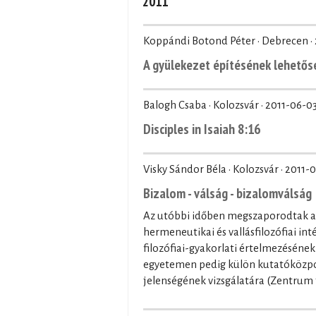
2011
Koppándi Botond Péter · Debrecen ·
A gyülekezet építésének lehetős
Balogh Csaba · Kolozsvár ·
2011-06-0
Disciples in Isaiah 8:16
Visky Sándor Béla · Kolozsvár ·
2011-
Bizalom - válság - bizalomválság
Az utóbbi időben megszaporodtak a 
hermeneutikai és vallásfilozófiai in
filozófiai-gyakorlati értelmezéséne
egyetemen pedig külön kutatóközpon
jelenségének vizsgálatára (Zentrum 