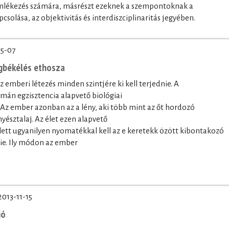
mlékezés számára, másrészt ezeknek a szempontoknak a
olása, az objektivitás és interdiszciplinaritás jegyében.
5-07
egbékélés ethosza
 emberi létezés minden szintjére ki kell terjednie. A
mán egzisztencia alapvető biológiai
 Az ember azonban az a lény, aki több mint az őt hordozó
yésztalaj. Az élet ezen alapvető
lett ugyanilyen nyomatékkal kell az e keretekk özött kibontakozó
ie. Ily módon az ember
2013-11-15
ió