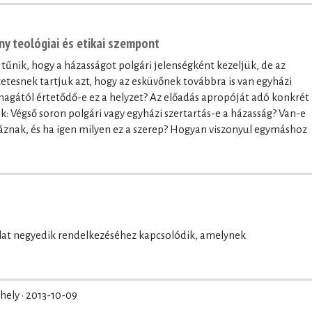
ny teológiai és etikai szempont
nik, hogy a házasságot polgári jelenségként kezeljük, de az
tesnek tartjuk azt, hogy az esküvőnek továbbra is van egyházi
agától értetődő-e ez a helyzet? Az előadás apropóját adó konkrét
: Végső soron polgári vagy egyházi szertartás-e a házasság? Van-e
znak, és ha igen milyen ez a szerep? Hogyan viszonyul egymáshoz
olat negyedik rendelkezéséhez kapcsolódik, amelynek
hely ·
2013-10-09