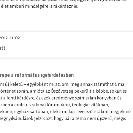
 élet emberi minőségére is rákérdeznie.
2012-11-02
att
0
epe a református igehirdetésben
em új keletű – egyébként mi az, ami még annak számíthat a mai
történet során, amióta az Ószövetség bekerült a képbe, sokan és
t a fenti kérdésre, és ezek eredménye számtalan könyvben és
özben azonban szakmai fórumokon, teológiai vitákban,
ekben, egyházi sajtóban, elektronikus levelezőlistákon megjelenő
egnyilvánulások jelzik azt, hogy bár a téma nem újszerű, mégis