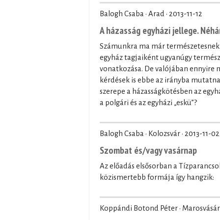
Balogh Csaba · Arad ·
2013-11-12
A házasság egyházi jellege. Néhá
Számunkra ma már természetesnek tű
egyház tagjaiként ugyanúgy természe
vonatkozása. De valójában ennyire m
kérdések is ebbe az irányba mutatnak
szerepe a házasságkötésben az egyhá
a polgári és az egyházi „eskü”?
Balogh Csaba · Kolozsvár ·
2013-11-02
Szombat és/vagy vasárnap
Az előadás elsősorban a Tízparancs
közismertebb formája így hangzik:
Koppándi Botond Péter · Marosvásár