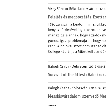
Visky Sándor Béla · Kolozsvár ·
2012-0
Felejtés és megbocsátás. Esetta
1985 tavaszán a londoni Times cikkso
kényes kérdésével foglalkozott, neve
már az ideje annak, hogy a zsidók me
gonosz igazi problémája az, hogy hog
rabbi A holokausztot nem szabad elfele
College káplánja a Miért kell a zsid
Balogh Csaba · Debrecen ·
2012-04-2
Survival of the fittest: Habakkuk
Balogh Csaba · Kolozsvár ·
2012-04-0
Messiásváradalom, szenvedő Mes