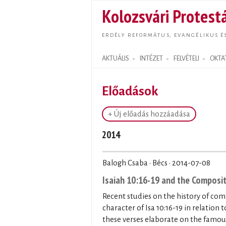
Kolozsvári Protestá
ERDÉLY REFORMÁTUS, EVANGÉLIKUS É
AKTUÁLIS
INTÉZET
FELVÉTELI
OKTA
Search form
Előadások
+ Új előadás hozzáadása
2014
Balogh Csaba · Bécs ·
2014-07-08
Isaiah 10:16-19 and the Composit
Recent studies on the history of com
character of Isa 10:16-19 in relation 
these verses elaborate on the famous 