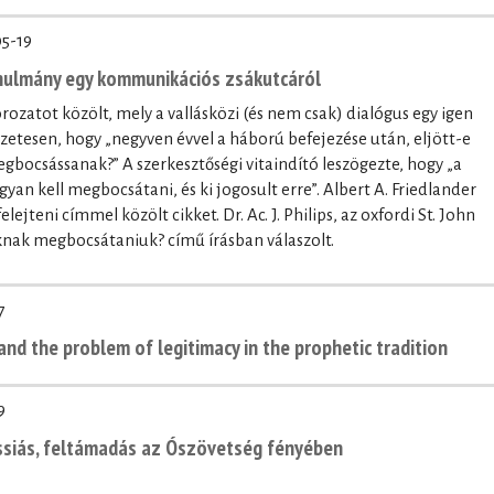
5-19
nulmány egy kommunikációs zsákutcáról
rozatot közölt, mely a vallásközi (és nem csak) dialógus egy igen
zetesen, hogy „negyven évvel a háború befejezése után, eljött-e
gbocsássanak?” A szerkesztőségi vitaindító leszögezte, hogy „a
yan kell megbocsátani, és ki jogosult erre”. Albert A. Friedlander
jteni címmel közölt cikket. Dr. Ac. J. Philips, az oxfordi St. John
óknak megbocsátaniuk? című írásban válaszolt.
7
 and the problem of legitimacy in the prophetic tradition
9
siás, feltámadás az Ószövetség fényében