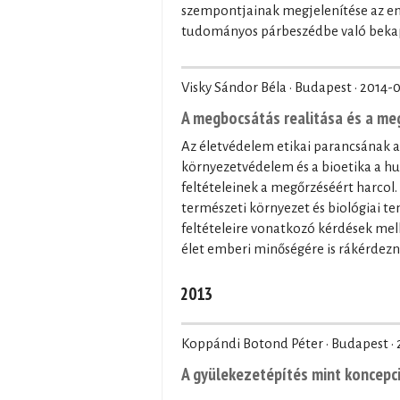
szempontjainak megjelenítése az e
tudományos párbeszédbe való bekapcs
Visky Sándor Béla · Budapest ·
2014-0
A megbocsátás realitása és a m
Az életvédelem etikai parancsának az
környezetvédelem és a bioetika a hu
feltételeinek a megőrzéséért harcol.
természeti környezet és biológiai ten
feltételeire vonatkozó kérdések mel
élet emberi minőségére is rákérdezn
2013
Koppándi Botond Péter · Budapest ·
A gyülekezetépítés mint koncepc