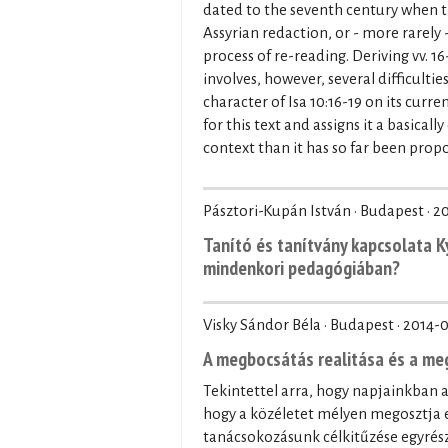
dated to the seventh century when th
Assyrian redaction, or - more rarely
process of re-reading. Deriving vv. 1
involves, however, several difficult
character of Isa 10:16-19 on its curr
for this text and assigns it a basical
context than it has so far been prop
Pásztori-Kupán István · Budapest ·
20
Tanító és tanítvány kapcsolata K
mindenkori pedagógiában?
Visky Sándor Béla · Budapest ·
2014-0
A megbocsátás realitása és a m
Tekintettel arra, hogy napjainkban 
hogy a közéletet mélyen megosztja 
tanácsokozásunk célkitűzése egyrész