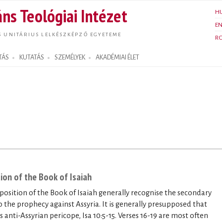
Ugrás a
ns Teológiai Intézet
H
tartalomra
E
S UNITÁRIUS LELKÉSZKÉPZŐ EGYETEME
R
TÁS
KUTATÁS
SZEMÉLYEK
AKADÉMIAI ÉLET
ion of the Book of Isaiah
position of the Book of Isaiah generally recognise the secondary
to the prophecy against Assyria. It is generally presupposed that
anti-Assyrian pericope, Isa 10:5-15. Verses 16-19 are most often