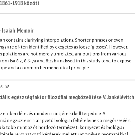
a 1861-1918 között
he Isaiah-Memoir
iah contains clarifying interpolations. Shorter phrases or even
gs are of-ten identified by exegetes as loose “glosses”. However,
nterpolations are not merely unrelated annotations from various
from Isa 8:2, 8:6-7a and 8:23b analysed in this study tend to expose
scope and a common hermeneutical principle.
06-08
ális egészségfaktor filozófiai megközelítése V. Jankélévitch
 emberi létezés minden szintjére ki kell terjednie. A
mán egzisztencia alapvető biológiai feltételeinek a megőrzéséért
aki több mint az őt hordozó természeti környezet és biológiai
feltételeire vonatkozó kérdések mellett, ugyanilyen nyomatékkal