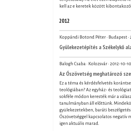
kell az e keretek között kibontakozó
2012
Koppándi Botond Péter · Budapest ·
Gyülekezetépítés a Székelykő al
Balogh Csaba · Kolozsvár ·
2012-10-1
Az Ószövetség meghatározó szer
Ez a téma és kérdésfelvetés koránts
teológiában? Az egyház- és teológia
sokféle módon keresték már a válasz
tanulmányban áll előttünk. Mindek
gyülekezetekben, baráti beszélgetés
Ószövetséggel kapcsolatos negatív m
igen aktuális marad.