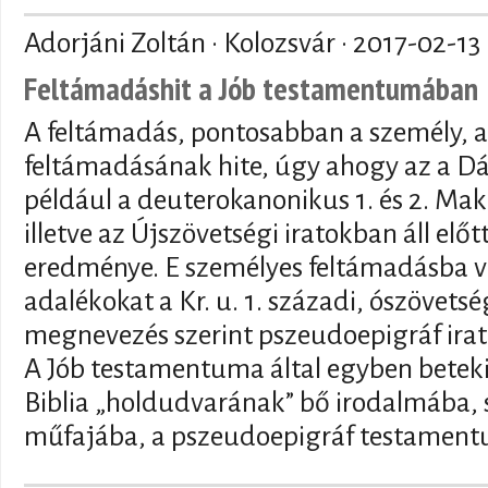
Adorjáni Zoltán · Kolozsvár ·
2017-02-13
Feltámadáshit a Jób testamentumában
A feltámadás, pontosabban a személy, 
feltámadásának hite, úgy ahogy az a D
például a deuterokanonikus 1. és 2. M
illetve az Újszövetségi iratokban áll el
eredménye. E személyes feltámadásba ve
adalékokat a Kr. u. 1. századi, ószövetsé
megnevezés szerint pszeudoepigráf irat
A Jób testamentuma által egyben betekin
Biblia „holdudvarának” bő irodalmába, 
műfajába, a pszeudoepigráf testamen