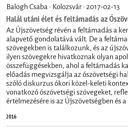
Balogh Csaba · Kolozsvár ·
2017-02-13
Halál utáni élet és feltámadás az Ószö
Az Újszövetség révén a feltámadás a ker
alapvető gondolatává vált. De a feltám
szövegekben is találkozunk, és az újszö
ilyen szövegekre hivatkoznak olyan apo
összefüggésekben, ahol a feltámadás ka
előadás megvizsgálja az ószövetségi hal
szóló diskurzus ókori közel-keleti kontex
vonatkozó ószövetségi szövegeket, refl
értelmezésére is az Újszövetségben és a
2016