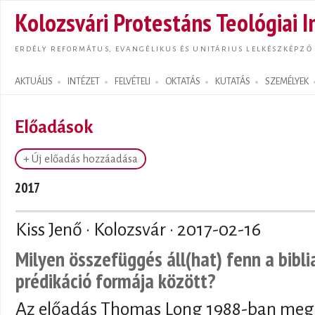
Ugrás
Kolozsvári Protestáns Teológiai I
tarta
ERDÉLY REFORMÁTUS, EVANGÉLIKUS ÉS UNITÁRIUS LELKÉSZKÉPZŐ
AKTUÁLIS
INTÉZET
FELVÉTELI
OKTATÁS
KUTATÁS
SZEMÉLYEK
Search form
Előadások
+ Új előadás hozzáadása
2017
Kiss Jenő · Kolozsvár ·
2017-02-16
Milyen összefüggés áll(hat) fenn a bibli
prédikáció formája között?
Az előadás Thomas Long 1988-ban meg