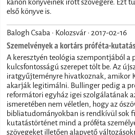
kánon könyveinek írott szövegére. Ezt 
első könyve is.
Balogh Csaba · Kolozsvár ·
2017-02-16
Szemelvények a kortárs próféta-kutatá
A keresztyén teológia szempontjából a p
kulcsfontosságú szerepet tölt be. Az újs
iratgyűjteményre hivatkoznak, amikor K
akarják legitimálni. Bullinger pedig a pr
reformátori egyház igei szolgálatának a
ismeretében nem véletlen, hogy az ószö
bibliatudományokban is rendkívül sok f
kutatástörténet mind a próféta személyé
szövegeket illetően alapvető változások