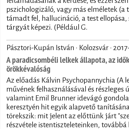
feltámadásának a kérdése, és ezzel sz
pszichologizáló, vagy más elméletek (a
támadt fel, hallucináció, a test ellopása, 
tárgyát képezi. (Például G.
Pásztori-Kupán István · Kolozsvár ·
2017
A paradicsombéli lelkek állapota, az idő
örökkévalóság
Az előadás Kálvin Psychopannychia (A le
művének felhasználásával és részleges 
valamint Emil Brunner idevágó gondola
keresztyén hit egyik alapvető tanításán
törekszik: mit jelent az előttünk járt "s
részvétele istentiszteleteinken, tovább