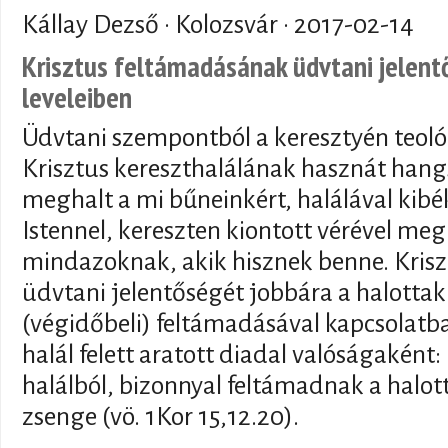
Kállay Dezső · Kolozsvár ·
2017-02-14
Krisztus feltámadásának üdvtani jelent
leveleiben
Üdvtani szempontból a keresztyén teol
Krisztus kereszthalálának hasznát hang
meghalt a mi bűneinkért, halálával kib
Istennel, kereszten kiontott vérével meg
mindazoknak, akik hisznek benne. Kris
üdvtani jelentőségét jobbára a halottak
(végidőbeli) feltámadásával kapcsolat
halál felett aratott diadal valóságaként:
halálból, bizonnyal feltámadnak a halott
zsenge (vö. 1Kor 15,12.20).