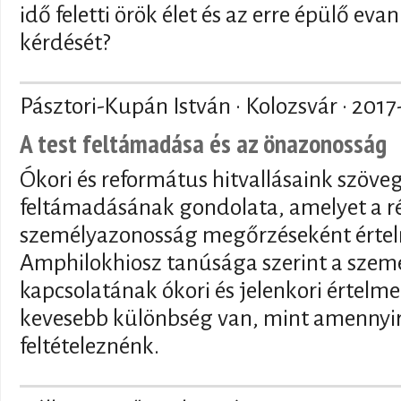
idő feletti örök élet és az erre épülő ev
kérdését?
Pásztori-Kupán István · Kolozsvár ·
2017
A test feltámadása és az önazonosság
Ókori és református hitvallásaink szöve
feltámadásának gondolata, amelyet a ré
személyazonosság megőrzéseként értel
Amphilokhiosz tanúsága szerint a személ
kapcsolatának ókori és jelenkori értelme
kevesebb különbség van, mint amennyire
feltételeznénk.