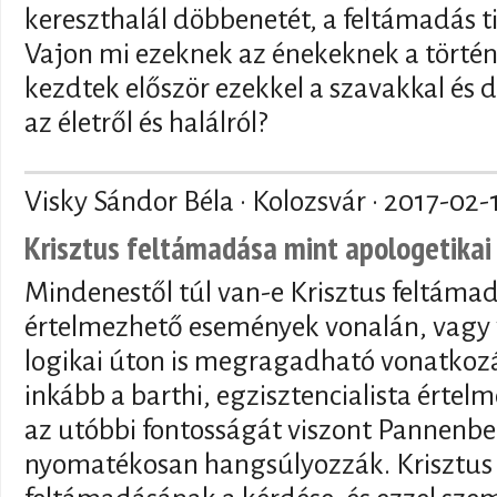
kereszthalál döbbenetét, a feltámadás ti
Vajon mi ezeknek az énekeknek a történ
kezdtek először ezekkel a szavakkal és 
az életről és halálról?
Visky Sándor Béla · Kolozsvár ·
2017-02-
Krisztus feltámadása mint apologetikai
Mindenestől túl van-e Krisztus feltáma
értelmezhető események vonalán, vagy 
logikai úton is megragadható vonatkoz
inkább a barthi, egzisztencialista értelm
az utóbbi fontosságát viszont Pannenbe
nyomatékosan hangsúlyozzák. Krisztus v