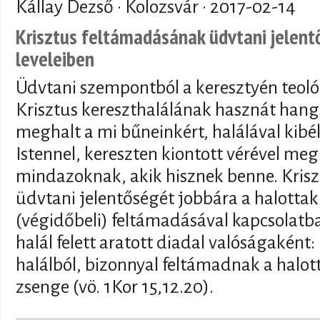
Kállay Dezső · Kolozsvár ·
2017-02-14
Krisztus feltámadásának üdvtani jelent
leveleiben
Üdvtani szempontból a keresztyén teol
Krisztus kereszthalálának hasznát hang
meghalt a mi bűneinkért, halálával kib
Istennel, kereszten kiontott vérével meg
mindazoknak, akik hisznek benne. Kris
üdvtani jelentőségét jobbára a halottak
(végidőbeli) feltámadásával kapcsolat
halál felett aratott diadal valóságaként:
halálból, bizonnyal feltámadnak a halott
zsenge (vö. 1Kor 15,12.20).