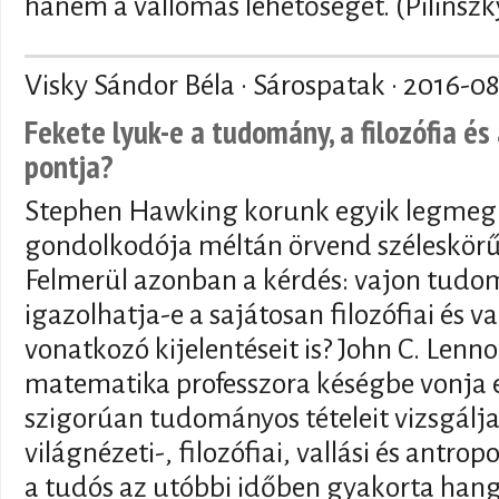
hanem a vallomás lehetőségét. (Pilinszk
Visky Sándor Béla · Sárospatak ·
2016-08
Fekete lyuk-e a tudomány, a filozófia és 
pontja?
Stephen Hawking korunk egyik legme
gondolkodója méltán örvend széleskörű
Felmerül azonban a kérdés: vajon tudo
igazolhatja-e a sajátosan filozófiai és va
vonatkozó kijelentéseit is? John C. Len
matematika professzora késégbe vonja
szigorúan tudományos tételeit vizsgálj
világnézeti-, filozófiai, vallási és antrop
a tudós az utóbbi időben gyakorta hang