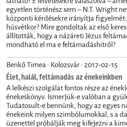
látható? E felvetésekre válaszolva – am
egyetlen történész sem – N.T. Wright n
központi kérdésekre irányítja figyelmét:
húsvétkor? Mire gondoltak az első kere
állították, hogy a názáreti Jézus feltáma
mondható el ma e feltámadáshitről?
Benkő Timea · Kolozsvár ·
2017-02-15
Élet, halál, feltámadás az énekeinkben
A lelkészi szolgálat fontos része az énekl
énekeskönyv. Ismerjük-e valóban a gyül
Tudatosult-e bennünk, hogy az egyes na
énekeink milyen szimbólumokkal, s a dal
üzenettel próbálják meg kifejezni a kim