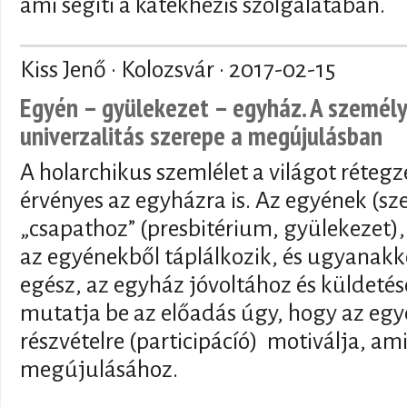
ami segíti a katekhézis szolgálatában.
Kiss Jenő · Kolozsvár ·
2017-02-15
Egyén – gyülekezet – egyház. A személye
univerzalitás szerepe a megújulásban
A holarchikus szemlélet a világot rétegze
érvényes az egyházra is. Az egyének (s
„csapathoz” (presbitérium, gyülekezet)
az egyénekből táplálkozik, és ugyanak
egész, az egyház jóvoltához és küldetés
mutatja be az előadás úgy, hogy az egyé
részvételre (participácíó) motiválja, am
megújulásához.