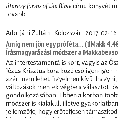
literary forms of the Bible
című könyvét mu
tovább.
Adorjáni Zoltán · Kolozsvár ·
2017-02-16
Amíg nem jön egy próféta… (1Makk 4,48)
Írásmagyarázási módszer a Makkabeuso
Az intertestamentális kort, vagyis az Ósz
Jézus Krisztus kora közé eső igen-igen
azért nem lehet figyelmen kívül hagyni, 
változások mentek végbe a választott ó
gondolkozásában. Ebben a korban többf
módszer is kialakul, illetve gyakorlatba
jellemzője, hogy erőteljesen támaszkod