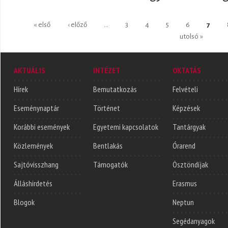
Oldalak
« első
‹ előző
…
3
4
5
6
7
utolsó »
AKTUÁLIS
INTÉZET
OKTATÁS
Hírek
Bemutatkozás
Felvételi
Eseménynaptár
Történet
Képzések
Korábbi események
Egyetemi kapcsolatok
Tantárgyak
Közlemények
Bentlakás
Órarend
Sajtóvisszhang
Támogatók
Ösztöndíjak
Álláshirdetés
Erasmus
Blogok
Neptun
Segédanyagok