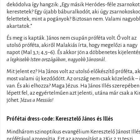
dekódolva így hangzik: „Egy másik Heródes-féle zsarnokot
kerestetek? Egy újabb báburalkodót, aki úgy zsarnokosko
felettetek, mint a pogányok? Biztosan nem. Valami nagyob
akartatok.”
És meg is kapták. János nem csupán próféta volt. Ő volt az
utolsó próféta, akiről Malakiás írta, hogy megelőzi a nagy
napot (Mal 3,1; 4,5–6). És akkor jön a döbbenetes kijelenté
a legkisebb Isten országában, nagyobb Jánosnál.
Mit jelent ez? Ha János volt az utolsó előkészítő próféta, a
most valami új kezdődött. Az ország nem csak közeledik – i
van. És aki elhozza? Maga Jézus. Ha János Illés szerepében
lépett fel, az egyértelműen azt jelenti, utána már csak a Ki
jöhet.
Jézus a Messiás!
Prófétai dress-code: Keresztelő János és Illés
Mindhárom szinoptikus evangélium Keresztelő Jánost Illé
prófétával azonosítja. Ezt az azonosítást a 2Kir 2,11 teszi