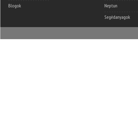
Blogok
Neptun
Segédanyagok