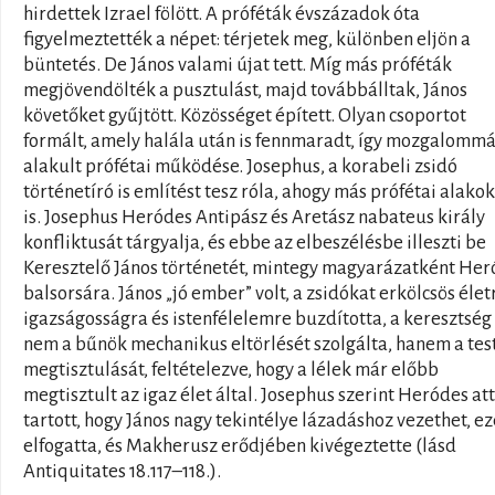
hirdettek Izrael fölött. A próféták évszázadok óta
figyelmeztették a népet: térjetek meg, különben eljön a
büntetés. De János valami újat tett. Míg más próféták
megjövendölték a pusztulást, majd továbbálltak, János
követőket gyűjtött. Közösséget épített. Olyan csoportot
formált, amely halála után is fennmaradt, így mozgalomm
alakult prófétai működése. Josephus, a korabeli zsidó
történetíró is említést tesz róla, ahogy más prófétai alakok
is. Josephus Heródes Antipász és Aretász nabateus király
konfliktusát tárgyalja, és ebbe az elbeszélésbe illeszti be
Keresztelő János történetét, mintegy magyarázatként Her
balsorsára. János „jó ember” volt, a zsidókat erkölcsös élet
igazságosságra és istenfélelemre buzdította, a keresztség
nem a bűnök mechanikus eltörlését szolgálta, hanem a tes
megtisztulását, feltételezve, hogy a lélek már előbb
megtisztult az igaz élet által. Josephus szerint Heródes att
tartott, hogy János nagy tekintélye lázadáshoz vezethet, ez
elfogatta, és Makherusz erődjében kivégeztette (lásd
Antiquitates 18.117–118.).