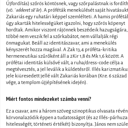
Újfordítás) szőrös köntösnek, vagy szőrpalástnak is fordít
(vö.
ʾadderet sēʿār
). A próféták menekülését saját hivatásuk
Zakariás egy ruhatári képpel szemlélteti. A hamis prófétá
úgy akarták hitelességüket igazolni, hogy szőrös köpenyt
hordtak. Amikor viszont rájönnek beszédeik hazugságára,
többé nem veszik fel a szőrkabátot, nem vállalják régi
önmagukat. Beáll az identitászavar, ami a menekülés
kényszerét hozza magával. A Zak 13,4 próféta-kritika
hermeneutikai szűrőként áll a 2Kir 1,8 és Mk 1,6 között. A
prófétai identitás külsővé vált, a ruha/dress-code célja a
megtévesztés, a jel leválik a küldetésről. Illés karizmatiku
jele kiüresedett jellé vált Zakariás korában (Kr.e. 6 század
vége, a templom újjépítésének idején).
Miért fontos mindezeket számba venni?
Ez a csavar, ami a három szöveg szinoptikus olvasata révén
körvonalazódik éppen a tudatosságot (és az Illés-párhuz
hitelességét, történeti értékét) bizonyítja. János nem szüle