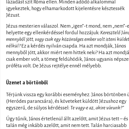
lázadást szít Róma ellen. Minden adódó alkalommal
igyekeztek, hogy elhamarkodott kijelentésre késztessék
Jézust.
Jézus mesterien válaszol. Nem „igen”-t mond, nem „nem”-e
helyette egy ellenkérdéssel fordul hozzájuk:
Keresztelő Ján
mennyből jött, vagy csak egy közönséges ember volt isteni külde
nélkül?
Ez a kérdés nyilván csapda. Ha azt mondják, János
mennyből jött, akkor miért nem hittek neki? Ha azt mondjá
csak ember volt, a tömeg feldühödik, János ugyanis népsz
próféta volt. De Jézus rejtélye ennél mélyebb.
Üzenet a börtönből
Térjünk vissza egy korábbi eseményhez. János börtönben ü
(Heródes parancsára), és követeket küldött Jézushoz egy
egyszerű, de súlyos kérdéssel:
Te vagy-e az, akire várunk?”
Úgy tűnik, János értetlenül állt azelőtt, amit Jézus tett – és
talán még inkább azelőtt, amit nem tett. Talán harciasabb