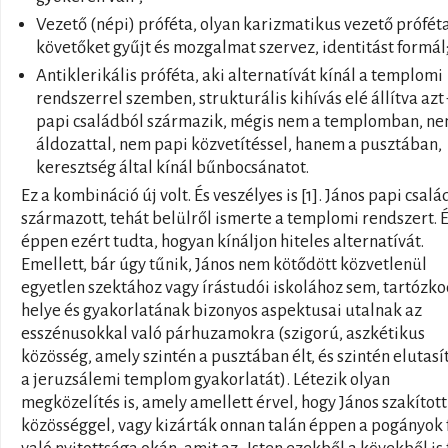
Vezető (népi) próféta, olyan karizmatikus vezető próféta
követőket gyűjt és mozgalmat szervez, identitást formál
Antiklerikális próféta, aki alternatívát kínál a templomi
rendszerrel szemben, strukturális kihívás elé állítva azt
papi családból származik, mégis nem a templomban, n
áldozattal, nem papi közvetítéssel, hanem a pusztában,
keresztség által kínál bűnbocsánatot.
Ez a kombináció új volt. És veszélyes is [1]. János papi csal
származott, tehát belülről ismerte a templomi rendszert. 
éppen ezért tudta, hogyan kínáljon hiteles alternatívát.
Emellett, bár úgy tűnik, János nem kötődött közvetlenül
egyetlen szektához vagy írástudói iskolához sem, tartózko
helye és gyakorlatának bizonyos aspektusai utalnak az
esszénusokkal való párhuzamokra (szigorú, aszkétikus
közösség, amely szintén a pusztában élt, és szintén elutasí
a jeruzsálemi templom gyakorlatát). Létezik olyan
megközelítés is, amely amellett érvel, hogy János szakított
közösséggel, vagy kizárták onnan talán éppen a pogányok 