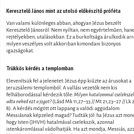
Keresztelő János mint az utolsó előkészítő próféta
Van valami különleges abban, ahogyan Jézus beszélt
Keresztelő Jánosról. Nem nyíltan, nem egyértelműen, ha
rejtélyekben, utalásokban. Ez a burkoltsága árulkodik arr
milyen veszélyes volt akkoriban kimondani bizonyos
igazságokat.
Trükkös kérdés a templomban
Elevenítsük fel a jelenetet: Jézus épp kiűzte az árusokat a
jeruzsálemi templomból. A vallási vezetők nem kis
felháborodással kérdezik tőle:
Milyen hatalommal cselekszel
adta neked ezt a jogot?
(Lásd Mk 11,27–33 // Mt 21,23–27 // Lk 
8). A kérdés mögött ott lappang a valódi aggodalom:
Messiásnak képzeled magad? Tudták jól: ha Jézus azt mon
hogy Isten (JHVH) hatalmával cselekszik, azonnal
istenkáromlással vádolhatják. Ha azt mondja, Messiás, az