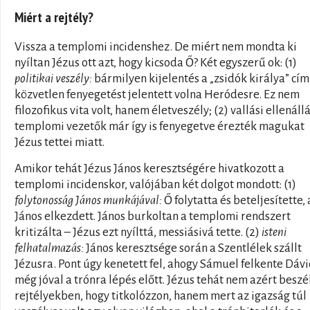
Miért a rejtély?
Vissza a templomi incidenshez. De miért nem mondta ki
nyíltan Jézus ott azt, hogy kicsoda Ő? Két egyszerű ok: (1)
politikai veszély:
bármilyen kijelentés a „zsidók királya” cím
közvetlen fenyegetést jelentett volna Heródesre. Ez nem
filozofikus vita volt, hanem életveszély; (2) vallási ellenállá
templomi vezetők már így is fenyegetve érezték magukat
Jézus tettei miatt.
Amikor tehát Jézus János keresztségére hivatkozott a
templomi incidenskor, valójában két dolgot mondott: (1)
folytonosság János munkájával:
Ő folytatta és beteljesítette,
János elkezdett. János burkoltan a templomi rendszert
kritizálta – Jézus ezt nyílttá, messiásivá tette. (2)
isteni
felhatalmazás:
János keresztsége során a Szentlélek szállt
Jézusra. Pont úgy kenetett fel, ahogy Sámuel felkente Dávi
még jóval a trónra lépés előtt. Jézus tehát nem azért beszé
rejtélyekben, hogy titkolózzon, hanem mert az igazság túl