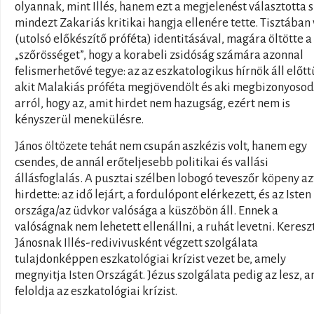
olyannak, mint Illés, hanem ezt a megjelenést választotta s
mindezt Zakariás kritikai hangja ellenére tette. Tisztában 
(utolsó előkészítő próféta) identitásával, magára öltötte a
„szőrösséget”, hogy a korabeli zsidóság számára azonnal
felismerhetővé tegye: az az eszkatologikus hírnök áll előtt
akit Malakiás próféta megjövendölt és aki megbizonyosod
arról, hogy az, amit hirdet nem hazugság, ezért nem is
kényszerül menekülésre.
János öltözete tehát nem csupán aszkézis volt, hanem egy
csendes, de annál erőteljesebb politikai és vallási
állásfoglalás. A pusztai szélben lobogó teveszőr köpeny az
hirdette: az idő lejárt, a fordulópont elérkezett, és az Isten
országa/az üdvkor valósága a küszöbön áll. Ennek a
valóságnak nem lehetett ellenállni, a ruhát levetni. Keresz
Jánosnak Illés-redivivusként végzett szolgálata
tulajdonképpen eszkatológiai krízist vezet be, amely
megnyitja Isten Országát. Jézus szolgálata pedig az lesz, a
feloldja az eszkatológiai krízist.