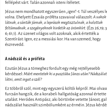
fellépést várt. Talán azonnali isteni ítéletet.
Jézus nem mondhatott egyszerűen „igen”-t. Túl veszélyes l
volna. Ehelyett Ézsaiás próféta szavaival válaszolt:
A vakok
látnak, a sánták járnak, a leprások megtisztulnak, a halottak
feltámadnak, a szegényeknek hirdetik az örömhírt.
(Ézs 26,19; 
6; 61,1). Az üzenet világos volt azoknak, akik értették a
Szentírást: Igen, ez a messiási kor. Ha van szemed, hogy
észrevedd.
A nádszál és a próféta
Ezután Jézus a tömeghez fordult egy még rejtélyesebb
kérdéssel:
Miért mentetek ki a pusztába János után? Nádszálat
látni, amit ingat a szél?
Ez többről szól, mint egy egyszerű költői képről. Mai olva
furcsán hangzik, de a korabeli hallgatóság azonnal értette
utalást. Heródes Antipász, aki börtönbe vetette Jánost, gal
nádszálat használt szimbólumként az érméin. Jézus kérdé