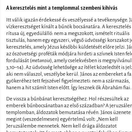
A keresztelés mint a templommal szembeni kihívás
Itt válik igazán érdekessé és veszélyessé a tevékenysége. 
vízkeresztséget kínált a bűnök bocsánatára. A keresztelés
rítusa új, egyedülálló: nem a megszokott, ismételt rituális
tisztulás, hanem egy egyszeri, végső üdvösségi korszakot j
keresztelés, amely Jézus későbbi küldetését előre jelzi. J
az ószövetségi proféták módjára hirdeti a szívnek Isten fel
fordulását (
metanoia
), amely cselekvésben is megnyilvánul
3,10–14). Az üdvösség lehetősége az ítélet közeledtét is jelz
aki nem válaszol, veszélybe kerül. János az embereket a fa
gyökeréhez tett fejszével figyelmezteti: nem a származás,
hanem a hit számít Isten előtt. Így lesznek ők Ábrahám fiai.
De vissza a bűnbánat keresztségéhez. Hol részesültek az
emberek bűnbocsánatban az első században? A jeruzsále
templomban, áldozatok bemutatása révén. János üzenete
megint (veszedelmesen) egyértelmű volt: „Nem kell
Jeruzsálembe mennetek. Nem kell drága áldozatot