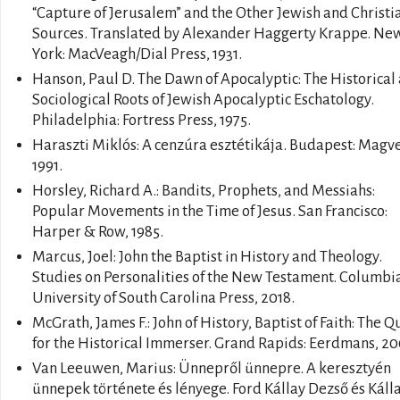
“Capture of Jerusalem” and the Other Jewish and Christi
Sources. Translated by Alexander Haggerty Krappe. Ne
York: MacVeagh/Dial Press, 1931.
Hanson, Paul D. The Dawn of Apocalyptic: The Historical
Sociological Roots of Jewish Apocalyptic Eschatology.
Philadelphia: Fortress Press, 1975.
Haraszti Miklós: A cenzúra esztétikája. Budapest: Magve
1991.
Horsley, Richard A.: Bandits, Prophets, and Messiahs:
Popular Movements in the Time of Jesus. San Francisco:
Harper & Row, 1985.
Marcus, Joel: John the Baptist in History and Theology.
Studies on Personalities of the New Testament. Columbia
University of South Carolina Press, 2018.
McGrath, James F.: John of History, Baptist of Faith: The Q
for the Historical Immerser. Grand Rapids: Eerdmans, 20
Van Leeuwen, Marius: Ünnepről ünnepre. A keresztyén
ünnepek története és lényege. Ford Kállay Dezső és Káll