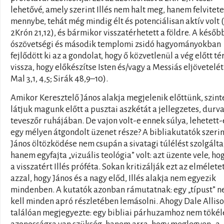
lehetővé, amely szerint Illés nem halt meg, hanem felvitete
mennybe, tehát még mindig élt és potenciálisan aktív volt (
2Krón 21,12), és bármikor visszatérhetett a földre. A későb
ószövetségi és második templomi zsidó hagyományokban
fejlődött ki az a gondolat, hogy ő közvetlenül a vég előtt té
vissza, hogy előkészítse Isten és/vagy a Messiás eljövetelét 
Mal 3,1, 4,5; Sirák 48,9–10).
Amikor Keresztelő János alakja megjelenik előttünk, szint
látjuk magunk előtt a pusztai aszkétát a jellegzetes, durv
teveszőr ruhájában. De vajon volt-e ennek súlya, lehetett-
egy mélyen átgondolt üzenet része? A bibliakutatók szerin
János öltözködése nem csupán a sivatagi túlélést szolgálta
hanem egyfajta „vizuális teológia” volt: azt üzente vele, ho
a visszatért Illés próféta. Sokan kritizálják ezt az elmélete
azzal, hogy János és a nagy előd, Illés alakja nem egyezik
mindenben. A kutatók azonban rámutatnak: egy „típust” 
kell minden apró részletében lemásolni. Ahogy Dale Allis
találóan megjegyezte: egy bibliai párhuzamhoz nem tökél