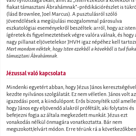
való nyitottsága okán, amit az „Isten ezekből a kövekből is
fiakat támasztani Ábrahámnak”-prédikációrészlet is tükr
(lásd Brownlee, Joel Marcus). A pusztulásról szóló
jövendölések a megújulási mozgalommal párosulva
eszkatológiai eseményekről beszéltek: arról, hogy az isten
ígéretek és figyelmeztetések végre valóra válnak, és hogy 
nagy pillanat eljövetelekor JHVH igaz népéhez kell tartozn
Mert mondom néktek, hogy Isten ezekből a kövekből is tud fiak
támasztani Ábrahámnak.
Jézussal való kapcsolata
Mindenki egyetért abban, hogy Jézus János keresztségéve
kezdte nyilvános szolgálatát. Ez nem véletlen. János volt az
igazodási pont, a kiindulópont. Erős bizonyíték szól amelle
hogy János egy eljövendő alakról prófétált, aki folytatni és
befejezni fogja az általa megkezdett munkát. Jézus ezt
vonakodás nélkül önmagára vonatkoztatta. Bár nem
megszokott/elvárt módon. Erre térünk rá a következőkben