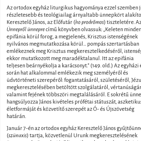
Az ortodox egyház liturgikus hagyománya ezzel szemben j
részletesebb és teológiailag árnyaltabb ünnepkört alakíto
Keresztelő János, az Előfutár (
ho prodrōmos
) tiszteletére. A
Ünnepről ünnepre
című könyvben olvassuk: „Keleten minden
epifánia körül forog, a megjelenés, Krisztus istenségének
nyilvános megmutatkozása körül… pompás szertartásban
emlékeznek meg Krisztus megkeresztelkedéséről, istens
ekkor mutatkozott meg maradéktalanul. Itt az epifánia
teljesen beárnyékolja a karácsonyt.” (149. old.) Az egyházi 
során hat alkalommal emlékezik meg személyéről és
üdvtörténeti szerepéről: fogantatásáról, születéséről, Jéz
megkeresztelésében betöltött szolgálatáról, vértanúságár
valamint fejének többszöri megtalálásáról. E sokrétű ünn
hangsúlyozza János kivételes prófétai státuszát, aszketiku
életformáját és közvetítő szerepét az Ó- és Újszövetség
határán.
Január 7-én az ortodox egyház Keresztelő János gyűjtőün
(
szünaxis
) tartja, közvetlenül Urunk megkeresztelésének