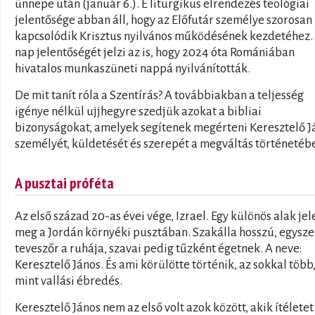
ünnepe után (január 6.). E liturgikus elrendezés teológiai
jelentősége abban áll, hogy az Előfutár személye szorosan
kapcsolódik Krisztus nyilvános működésének kezdetéhez.
nap jelentőségét jelzi az is, hogy 2024 óta Romániában
hivatalos munkaszüneti nappá nyilvánították.
De mit tanít róla a Szentírás? A továbbiakban a teljesség
igénye nélkül ujjhegyre szedjük azokat a bibliai
bizonyságokat, amelyek segítenek megérteni Keresztelő J
személyét, küldetését és szerepét a megváltás történetéb
A pusztai próféta
Az első század 20-as évei vége, Izrael. Egy különös alak jel
meg a Jordán környéki pusztában. Szakálla hosszú, egysz
teveszőr a ruhája, szavai pedig tűzként égetnek. A neve:
Keresztelő János. És ami körülötte történik, az sokkal több
mint vallási ébredés.
Keresztelő János nem az első volt azok között, akik ítéletet