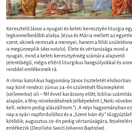
Keresztelő János a nyugati és keleti keresztyén liturgia eg
legkiemelkedőbb alakja: Jézus és Mária mellett az egyetl
szent, akinek nemcsak a mennyei, hanem a földi születésn
is megünneplik (
dies natalis
). Élete és vértanúsága mind a
nyugati, mind a keleti keresztyénség számára alapvető
jelentőségű, mégis eltérő liturgikus hangsúlyokkal és ünn
renddel emlékeznek rá.
A római katolikus hagyomány János tiszteletét elsősorban
nap köré rendezi: június 24-én születését főünnepként
(
sollemnitas
) üli – fél évvel karácsony előtt, bibliai számítás
alapján, a fény növekedésének jelképeként („Neki növeke
kell, nekem pedig alászállnom.”). A népi hagyományban ez
nap a nyári napfordulóhoz és a „Szent Iván-éji” tűzgyújtás
kötődik; augusztus 29-én pedig vértanúságára, fejvételér
emlékezik (
Decollatio Sancti Johannis Baptistae
).