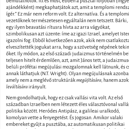
bemutatnotok. Itt és most, ebben a pusztai folyóban (ingye
ajándékként) megkaphatjátok azt, amit a templomi rends
ígér.” Ez már nem reform volt. Ez alternatíva. És a templom
vezetőknek természetesen egyáltalán nem tetszett. Bárki, 
egy ilyen beavatási rítusra hívta az arra vágyókat,
szimbolikusan azt üzente: íme az igazi Izrael, amelyet Iste
igazolni fog. Ebből következően azok, akik nem csatlakozt
elveszítették jogukat arra, hogy a szövetség népének teki
őket. Ily módon, az első századi judaizmus történelmén be
teljesen hitelt érdemlően, azt, amit János tett, a judaizmu
belüli prófétai megújulási mozgalomnak kell látnunk, és c
annak láthatjuk (N.T. Wright). Olyan megújulásnak azonba
amely nem a meglévő struktúrák
megújítására,
hanem azok
leváltására
irányult.
Nem gondolhatjuk, hogy ez csak vallási vita volt. Az első
században Izraelben nem létezett éles választóvonal vallá
politika között. Heródes Antipász, a galileai uralkodó,
komolyan vette a fenyegetést. És jogosan. Amikor valaki
embereket gyűjt a pusztába, az automatikusan politikai