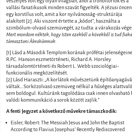
veszélyes volt egy olyan világban, ahol a trónbitorlók és a
vallási fanatikusok minden szavát figyelték. A jézusi önce
egy korstílus volt, amit a kor nyilvánosság-struktúrája
alakított [2]. Aki viszont értette a „kódot”, használta a
szimbólum-olvasó szemüvegét, az tudta: a várakozás véget
Mert mondom néktek, hogy Isten ezekből a kövekből is tud fiak
támasztani Ábrahámnak.
[1] Lásd a Második Templom korának prófétai jelenségein
R.P.C. Hanson eszmetörténeti, Richard A. Horsley
társadalomtörténeti és Robert L. Webb szociológiai-
funkcionális megközelítését.
[2] Lásd Haraszti: „A korlátok művészetünk építőanyagává
váltak… Sorközolvasó szemüveg nélkül a hűséges alattval
sem boldogul. Kultúránk tagolódása csak innen olvasható k
valódi kommunikáció a sorok között zajlik.”
A fenti jegyzet a következő művekre támaszkodik:
Eisler, Robert: The Messiah Jesus and John the Baptist
According to Flavius Josephus’ Recently Rediscovered