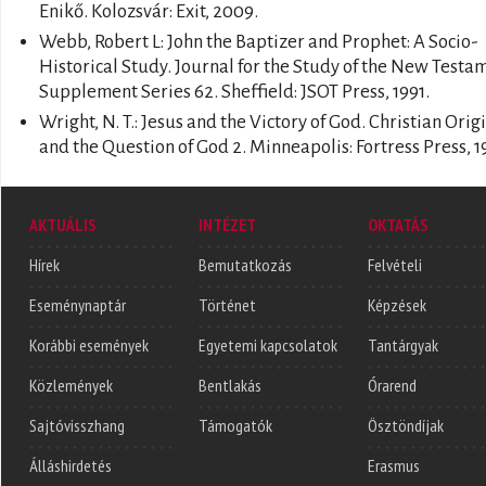
Enikő. Kolozsvár: Exit, 2009.
Webb, Robert L: John the Baptizer and Prophet: A Socio-
Historical Study. Journal for the Study of the New Testa
Supplement Series 62. Sheffield: JSOT Press, 1991.
Wright, N. T.: Jesus and the Victory of God. Christian Orig
and the Question of God 2. Minneapolis: Fortress Press, 1
AKTUÁLIS
INTÉZET
OKTATÁS
Hírek
Bemutatkozás
Felvételi
Eseménynaptár
Történet
Képzések
Korábbi események
Egyetemi kapcsolatok
Tantárgyak
Közlemények
Bentlakás
Órarend
Sajtóvisszhang
Támogatók
Ösztöndíjak
Álláshirdetés
Erasmus