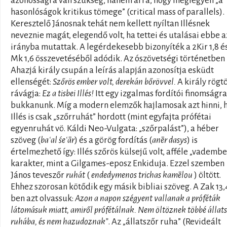
azonosságra van szükség, hanem arra, hogy meglegyen „a
hasonlóságok kritikus tömege” (critical mass of parallels).
Keresztelő Jánosnak tehát nem kellett nyíltan Illésnek
neveznie magát, elegendő volt, ha tettei és utalásai ebbe a
irányba mutattak. A legérdekesebb bizonyíték a 2Kir 1,8 é
Mk 1,6 összevetéséből adódik. Az ószövetségi történetben
Ahazjá király csupán a leírás alapján azonosítja esküdt
ellenségét:
Szőrös ember volt, derekán bőrövvel.
A király rögt
rávágja:
Ez a tisbei Illés!
Itt egy izgalmas fordítói finomságra
bukkanunk. Míg a modern elemzők hajlamosak azt hinni, 
Illés is csak „szőrruhát” hordott (mint egyfajta prófétai
egyenruhát vö. Káldi Neo-Vulgata: „szőrpalást”), a héber
szöveg (
baʿal śeʿār
) és a görög fordítás (
anēr dasys
) is
értelmezhető így: Illés szőrös külsejű volt, afféle „vadembe
karakter, mint a Gilgames-eposz Enkiduja. Ezzel szemben
János teveszőr
ruhát
(
endedymenos trichas kamēlou
) öltött.
Ehhez szorosan kötődik egy másik bibliai szöveg. A Zak 13,
ben azt olvassuk:
Azon a napon szégyent vallanak a próféták
látomásuk miatt, amiről prófétálnak. Nem öltöznek többé állat
ruhába, és nem hazudoznak”
. Az „állatszőr ruha” (Revideált