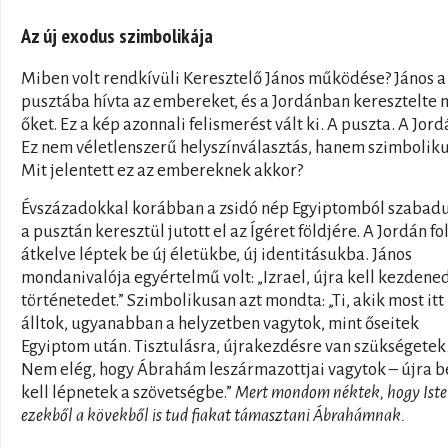
Az új exodus szimbolikája
Miben volt rendkívüli Keresztelő János működése? János a
pusztába hívta az embereket, és a Jordánban keresztelte
őket. Ez a kép azonnali felismerést vált ki. A puszta. A Jord
Ez nem véletlenszerű helyszínválasztás, hanem szimboliku
Mit jelentett ez az embereknek akkor?
Évszázadokkal korábban a zsidó nép Egyiptomból szabad
a pusztán keresztül jutott el az Ígéret földjére. A Jordán fo
átkelve léptek be új életükbe, új identitásukba. János
mondanivalója egyértelmű volt: „Izrael, újra kell kezdene
történetedet.” Szimbolikusan azt mondta: „Ti, akik most itt
álltok, ugyanabban a helyzetben vagytok, mint őseitek
Egyiptom után. Tisztulásra, újrakezdésre van szükségetek
Nem elég, hogy Ábrahám leszármazottjai vagytok – újra b
kell lépnetek a szövetségbe.”
Mert mondom néktek, hogy Ist
ezekből a kövekből is tud fiakat támasztani Ábrahámnak.