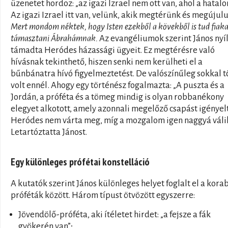
üzenetet hordoz: „az igazi Izrael nem ott van, ahol a hatal
Az igazi Izrael itt van, velünk, akik megtérünk és megújulu
Mert mondom néktek, hogy Isten ezekből a kövekből is tud fiak
támasztani Ábrahámnak.
Az evangéliumok szerint János nyí
támadta Heródes házassági ügyeit. Ez megtérésre való
hívásnak tekinthető, hiszen senki nem kerülheti el a
bűnbánatra hívó figyelmeztetést. De valószínűleg sokkal 
volt ennél. Ahogy egy történész fogalmazta: „A puszta és a
Jordán, a próféta és a tömeg mindig is olyan robbanékony
elegyet alkotott, amely azonnali megelőző csapást igényelt
Heródes nem várta meg, míg a mozgalom igen naggyá váli
Letartóztatta Jánost.
Egy különleges prófétai konstelláció
A kutatók szerint János különleges helyet foglalt el a korab
próféták között. Három típust ötvözött egyszerre:
Jövendölő-próféta, aki ítéletet hirdet: „a fejsze a fák
gyökerén van”;