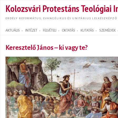
Ugrás
Kolozsvári Protestáns Teológiai I
tarta
ERDÉLY REFORMÁTUS, EVANGÉLIKUS ÉS UNITÁRIUS LELKÉSZKÉPZŐ
AKTUÁLIS
INTÉZET
FELVÉTELI
OKTATÁS
KUTATÁS
SZEMÉLYEK
Search form
Keresztelő János – ki vagy te?