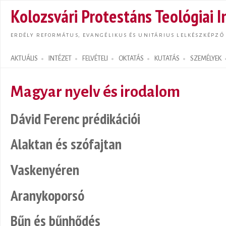
Ugrás
Kolozsvári Protestáns Teológiai I
tarta
ERDÉLY REFORMÁTUS, EVANGÉLIKUS ÉS UNITÁRIUS LELKÉSZKÉPZŐ
AKTUÁLIS
INTÉZET
FELVÉTELI
OKTATÁS
KUTATÁS
SZEMÉLYEK
Search form
Magyar nyelv és irodalom
Dávid Ferenc prédikációi
Alaktan és szófajtan
Vaskenyéren
Aranykoporsó
Bűn és bűnhődés