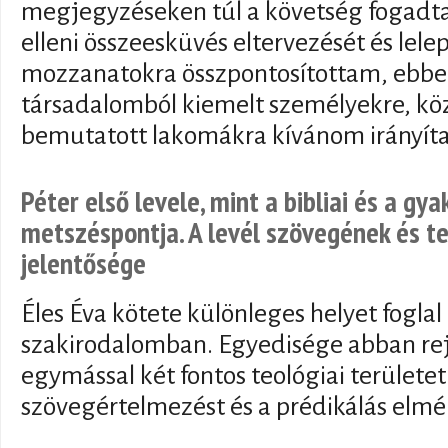
megjegyzéseken túl a követség fogadtatá
elleni összeesküvés eltervezését és lel
mozzanatokra összpontosítottam, ebbe
társadalomból kiemelt személyekre, kö
bemutatott lakomákra kívánom irányítan
Péter első levele, mint a bibliai és a gya
metszéspontja. A levél szövegének és te
jelentősége
Éles Éva kötete különleges helyet foglal 
szakirodalomban. Egyedisége abban rej
egymással két fontos teológiai területet
szövegértelmezést és a prédikálás elmél