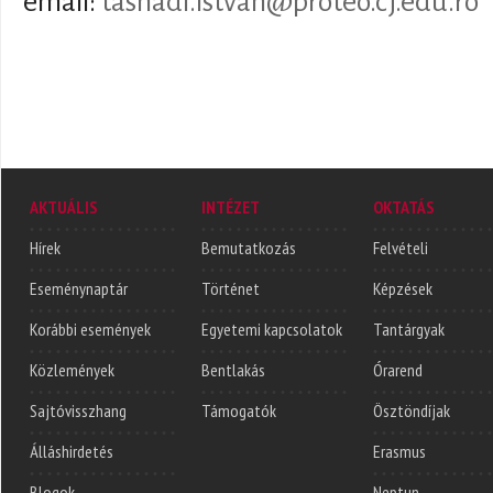
email:
tasnadi.istvan@proteo.cj.edu.ro
AKTUÁLIS
INTÉZET
OKTATÁS
Hírek
Bemutatkozás
Felvételi
Eseménynaptár
Történet
Képzések
Korábbi események
Egyetemi kapcsolatok
Tantárgyak
Közlemények
Bentlakás
Órarend
Sajtóvisszhang
Támogatók
Ösztöndíjak
Álláshirdetés
Erasmus
Blogok
Neptun