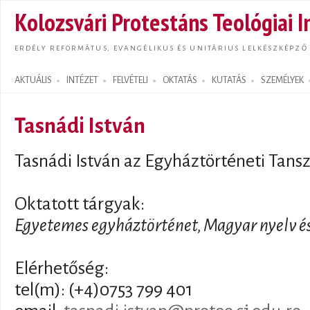
Ugrás
Kolozsvári Protestáns Teológiai I
tarta
ERDÉLY REFORMÁTUS, EVANGÉLIKUS ÉS UNITÁRIUS LELKÉSZKÉPZŐ
AKTUÁLIS
INTÉZET
FELVÉTELI
OKTATÁS
KUTATÁS
SZEMÉLYEK
Search form
Tasnádi István
Tasnádi István az Egyháztörténeti Tans
Oktatott tárgyak:
Egyetemes egyháztörténet, Magyar nyelv é
Elérhetőség:
tel(m): (+4)0753 799 401