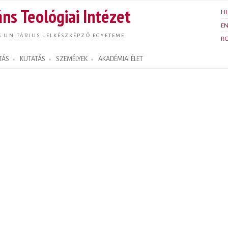
Ugrás a
ns Teológiai Intézet
H
tartalomra
E
S UNITÁRIUS LELKÉSZKÉPZŐ EGYETEME
R
TÁS
KUTATÁS
SZEMÉLYEK
AKADÉMIAI ÉLET