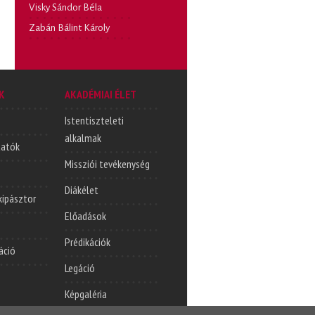
Visky Sándor Béla
Zabán Bálint Károly
K
AKADÉMIAI ÉLET
Istentiszteleti
alkalmak
tatók
Missziói tevékenység
Diákélet
lkipásztor
Előadások
Prédikációk
áció
Legáció
Képgaléria