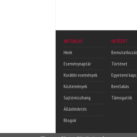
AKTUÁLIS
INTÉZET
Hírek
Bemutatkozá
Eseménynaptár
Történet
Korábbi események
Egyetemi kapc
Közlemények
Bentlakás
Sajtóvisszhang
Támogatók
Álláshirdetés
Blogok