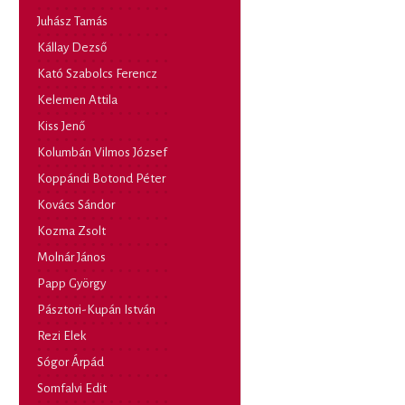
Juhász Tamás
Kállay Dezső
Kató Szabolcs Ferencz
Kelemen Attila
Kiss Jenő
Kolumbán Vilmos József
Koppándi Botond Péter
Kovács Sándor
Kozma Zsolt
Molnár János
Papp György
Pásztori-Kupán István
Rezi Elek
Sógor Árpád
Somfalvi Edit