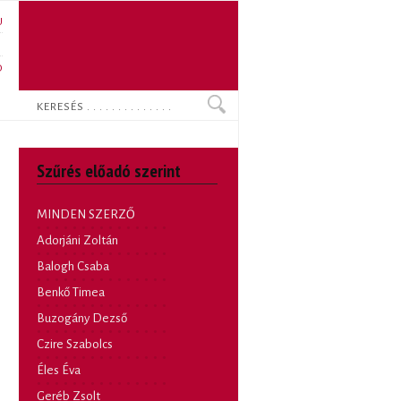
U
N
O
Keresés
Szűrés előadó szerint
MINDEN SZERZŐ
Adorjáni Zoltán
Balogh Csaba
Benkő Timea
Buzogány Dezső
Czire Szabolcs
Éles Éva
Geréb Zsolt