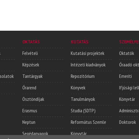
OKTATÁS
KUTATÁS
SZEMÉLYE
s
Felvételi
Kutatási projektek
Oktatók
Képzések
Intézeti kiadványok
Óraadó ok
solatok
Tantárgyak
Repozitórium
Emeriti
Órarend
Könyvek
Ifjúsági le
Ösztöndíjak
Tanulmányok
Könyvtár
Erasmus
Studia (SDTP)
Adminisztr
Neptun
Református Szemle
Doktorok
Segédanyagok
Könyvtár