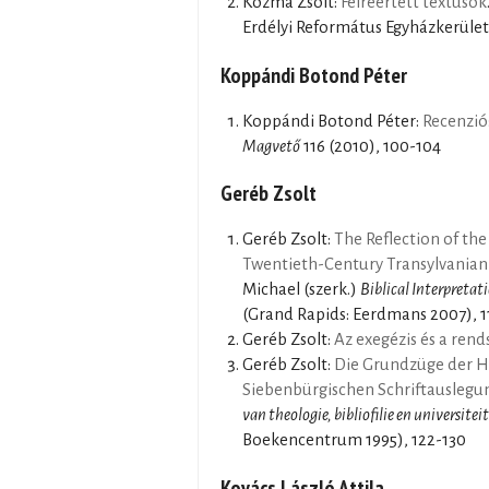
Kozma Zsolt:
Félreértett textusok
Erdélyi Református Egyházkerület
Koppándi Botond Péter
Koppándi Botond Péter:
Recenzió:
Magvető
116 (2010), 100-104
Geréb Zsolt
Geréb Zsolt:
The Reflection of th
Twentieth-Century Transylvanian
Michael (szerk.)
Biblical Interpreta
(Grand Rapids: Eerdmans 2007), 1
Geréb Zsolt:
Az exegézis és a rend
Geréb Zsolt:
Die Grundzüge der H
Siebenbürgischen Schriftauslegu
van theologie, bibliofilie en universite
Boekencentrum 1995), 122-130
Kovács László Attila