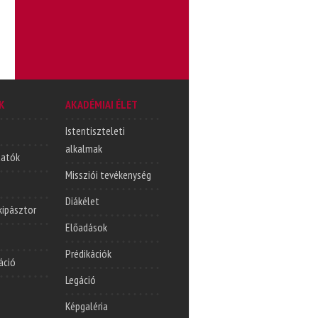
K
AKADÉMIAI ÉLET
Istentiszteleti
alkalmak
tatók
Missziói tevékenység
Diákélet
lkipásztor
Előadások
Prédikációk
áció
Legáció
Képgaléria