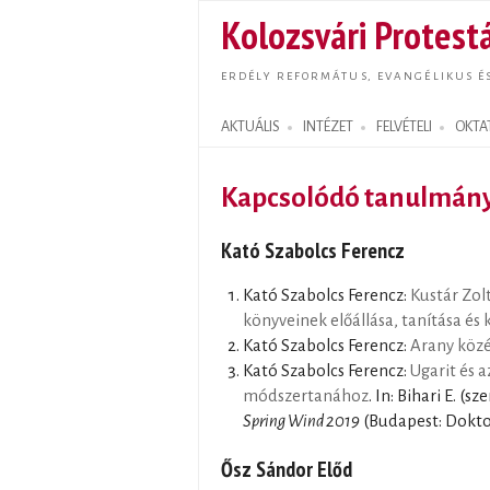
Kolozsvári Protestá
ERDÉLY REFORMÁTUS, EVANGÉLIKUS É
AKTUÁLIS
INTÉZET
FELVÉTELI
OKTA
Search form
Kapcsolódó tanulmán
Kató Szabolcs Ferencz
Kató Szabolcs Ferencz:
Kustár Zol
könyveinek előállása, tanítása és
Kató Szabolcs Ferencz:
Arany közé
Kató Szabolcs Ferencz:
Ugarit és 
módszertanához
. In: Bihari E. (s
Spring Wind 2019
(Budapest: Dokto
Ősz Sándor Előd