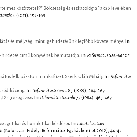
értelmes közöttetek?" Bölcsesség és eszkatológia Jakab levelében
.
stantis
2 (2011), 159-169
nlátás és mélység, mint igehirdetésünk legfőbb követelménye
. In:
GE-hirdetés című könyvének bemutatója
. In:
Református Szemle
105
átus lelkipásztori munkafüzet. Szerk. Oláh Mihály
. In:
Református
 prédikációig
. In:
Református Szemle
85 (1989), 264-267
,12-13 exegézise
. In:
Református Szemle
77 (1984), 465-467
xegetikai és homiletikai kérdései
. In:
Lekötelezetten.
ok
(Kolozsvár: Erdélyi Református Egyházkerület 2012), 44-47