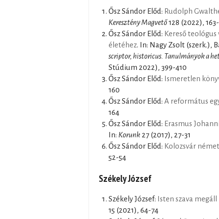
Ősz Sándor Előd:
Rudolph Gwalthe
Keresztény Magvető
128 (2022), 163
Ősz Sándor Előd:
Kereső teológus 
életéhez
. In: Nagy Zsolt (szerk.),
scriptor, historicus. Tanulmányok a h
Stúdium 2022), 399-410
Ősz Sándor Előd:
Ismeretlen könyv
160
Ősz Sándor Előd:
A református egy
164
Ősz Sándor Előd:
Erasmus Johannis
In:
Korunk
27 (2017), 27-31
Ősz Sándor Előd:
Kolozsvár német 
52-54
Székely József
Székely József:
Isten szava megáll
15 (2021), 64-74