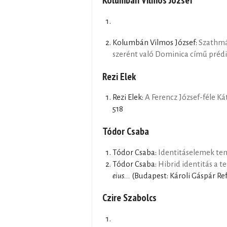
Kolumbán Vilmos József:
Szathmá
szerént való Dominica című prédi
Rezi Elek
Rezi Elek:
A Ferencz József-féle Ká
518
Tódor Csaba
Tódor Csaba:
Identitáselemek te
Tódor Csaba:
Hibrid identitás a t
eius...
(Budapest: Károli Gáspár Re
Czire Szabolcs