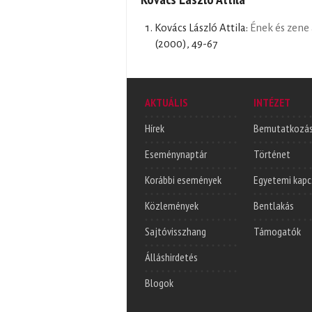
Kovács László Attila:
Ének és zene
(2000), 49-67
AKTUÁLIS
INTÉZET
Hírek
Bemutatkozá
Eseménynaptár
Történet
Korábbi események
Egyetemi kapc
Közlemények
Bentlakás
Sajtóvisszhang
Támogatók
Álláshirdetés
Blogok