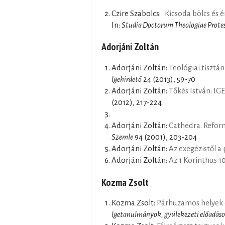
Czire Szabolcs:
"Kicsoda bölcs és 
In:
Studia Doctorum Theologiae Prote
Adorjáni Zoltán
Adorjáni Zoltán:
Teológiai tisztá
Igehirdető
24 (2013), 59-70
Adorjáni Zoltán:
Tőkés István: I
(2012), 217-224
Adorjáni Zoltán:
Cathedra. Reform
Szemle
94 (2001), 203-204
Adorjáni Zoltán:
Az exegézistől a
Adorjáni Zoltán:
Az 1 Korinthus 10
Kozma Zsolt
Kozma Zsolt:
Párhuzamos helyek e
Igetanulmányok, gyülekezeti előadás