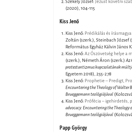
Székely József:
Jézust követni sza
(2020), 104-115
Kiss Jenő
Kiss Jenő:
Prédikálás és írásmagya
Zoltán (szerk.), Steinbach József (
Református Egyház Kálvin János K
Kiss Jenő:
Az Ószövetség helye a 
(szerk.), Németh Áron (szerk.)
Az 
protestantizmus kapcsolatának múltjáb
Egyetem 2018), 255-278
Kiss Jenő:
Prophetie – Predigt, Pr
Encountering the Theology of Walter B
Brueggemann teológiájával
(Kolozsvá
Kiss Jenő:
Prófécia – igehirdetés, 
advocacy. Encountering the Theology o
Brueggemann teológiájával
(Kolozsvá
Papp György