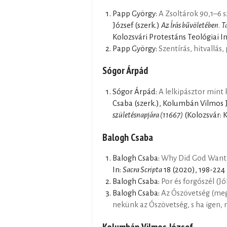
Papp György:
A Zsoltárok 90,1–6
József (szerk.)
Az Írás bűvöletében. 
Kolozsvári Protestáns Teológiai I
Papp György:
Szentírás, hitvallás,
Sógor Árpád
Sógor Árpád:
A lelkipásztor mint k
Csaba (szerk.), Kolumbán Vilmos J
születésnapjára (11667)
(Kolozsvár: K
Balogh Csaba
Balogh Csaba:
Why Did God Want t
In:
Sacra Scripta
18 (2020), 198-224
Balogh Csaba:
Por és forgószél (Jó
Balogh Csaba:
Az Ószövetség (meg
nekünk az Ószövetség, s ha igen, 
Kolumbán Vilmos József