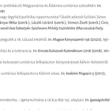
r prédikációi Magyarsáros és Ádámos unitárius szószékén
. In:
-181
vagy (egyház)politikai opportunista? Újabb adatok Szilvási János
 Bányai Réka (szerk.), László Lóránt (szerk.), Simon Zsolt (szerk.)
Civis,
etvenöt éves Sebestyén-Spielmann Mihály tiszteletére
(Marosvásárhely:
jegyzék a 18. század elejéről
. In:
Magyar Könyvszemle
136 (2020), 151-
ház és a tolerancia
. In:
Kincses Kolozsvár Kalendárium
2018 (2018), 161-
 kolozsvári unitárius lelkipásztor könyvtárának Kálvin-köteteiről
.
unitárius lelkipásztora Kálvint olvas
. In:
Irodalmi Magazin
5 (2017),
 mindenha…: Igetanulmány a Lk 8,4-8(9-15). alapján
. In:
Igazság és élet