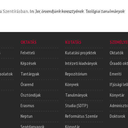
 a Szentírásban
. In:
Jer, örvendjünk keresztyének. Teológiai tanulmányok
OKTATÁS
KUTATÁS
SZEMÉLYE
s
Felvételi
Kutatási projektek
Oktatók
Képzések
Intézeti kiadványok
Óraadó ok
solatok
Tantárgyak
Repozitórium
Emeriti
Órarend
Könyvek
Ifjúsági le
Ösztöndíjak
Tanulmányok
Könyvtár
Erasmus
Studia (SDTP)
Adminisztr
Neptun
Református Szemle
Doktorok
Segédanyagok
Könyvtár