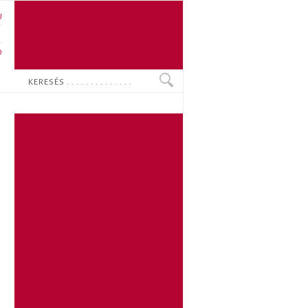
U
N
O
Keresés