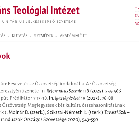
Ugrás a
ns Teológiai Intézet
H
tartalomra
E
S UNITÁRIUS LELKÉSZKÉPZŐ EGYETEME
R
TÁS
KUTATÁS
SZEMÉLYEK
AKADÉMIAI ÉLET
yok
tán: Bevezetés az Ószövetség irodalmába. Az Ószövetség
 keresztyén üzenete
. In:
Református Szemle
118 (2025), 555-566
pút. Prédikátor 7,15-18
. In:
Igazság és élet
19 (2025), 76-88
az Ószövetség. Megjegyzések két kultúra összehasonlításának
zerk.), Molnár D. (szerk.), Szikszai-Németh K. (szerk.)
Tavaszi Szél –
randuszok Országos Szövetsége 2020), 543-550