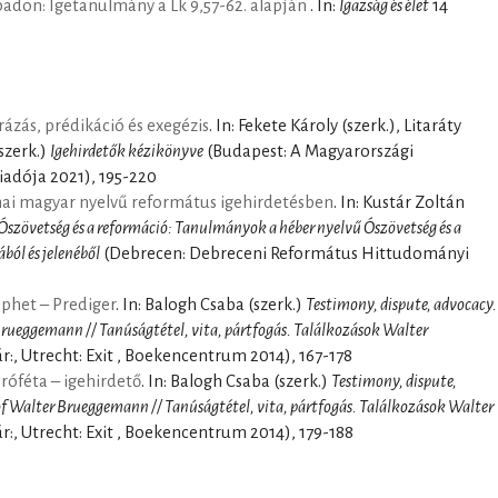
badon: Igetanulmány a Lk 9,57-62. alapján
. In:
Igazság és élet
14
rázás, prédikáció és exegézis
. In: Fekete Károly (szerk.), Litaráty
szerk.)
Igehirdetők kézikönyve
(Budapest: A Magyarországi
iadója 2021), 195-220
mai magyar nyelvű református igehirdetésben
. In: Kustár Zoltán
Ószövetség és a reformáció: Tanulmányok a héber nyelvű Ószövetség és a
ól és jelenéből
(Debrecen: Debreceni Református Hittudományi
ophet – Prediger
. In: Balogh Csaba (szerk.)
Testimony, dispute, advocacy.
rueggemann // Tanúságtétel, vita, pártfogás. Találkozások Walter
r:, Utrecht: Exit , Boekencentrum 2014), 167-178
próféta – igehirdető
. In: Balogh Csaba (szerk.)
Testimony, dispute,
f Walter Brueggemann // Tanúságtétel, vita, pártfogás. Találkozások Walter
r:, Utrecht: Exit , Boekencentrum 2014), 179-188