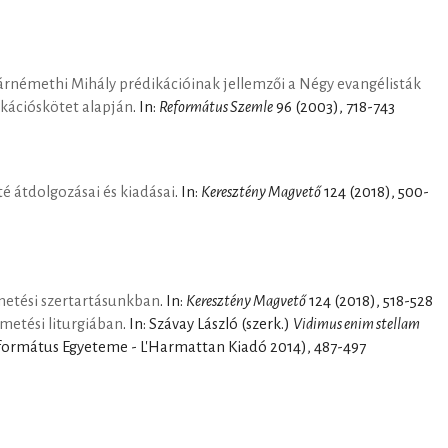
rnémethi Mihály prédikációinak jellemzői a Négy evangélisták
kációskötet alapján
. In:
Református Szemle
96 (2003), 718-743
té átdolgozásai és kiadásai
. In:
Keresztény Magvető
124 (2018), 500-
metési szertartásunkban
. In:
Keresztény Magvető
124 (2018), 518-528
emetési liturgiában
. In: Szávay László (szerk.)
Vidimus enim stellam
formátus Egyeteme - L'Harmattan Kiadó 2014), 487-497