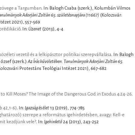
 szövege a Targumban
. In: Balogh Csaba (szerk.), Kolumbán Vilmos
Tanulmányok Adorjáni Zoltán 65. születésnapjára (11667)
(Kolozsvár:
ntézet 2021), 557-569
 prédikáció
. In:
Üzenet
(2013), 4-4
özéleti vezető és a lelkipásztor politikai szerepvállalása
. In: Balogh
ózsef (szerk.)
Az Írás bűvöletében. Tanulmányok Adorjáni Zoltán 65.
olozsvári Protestáns Teológiai Intézet 2021), 667-682
o Kill Moses? The Image of the Dangerous God in Exodus 4:24-26
.
b 42,1-6)
. In:
Igazság és élet
13 (2019), 774-785
határozó) szerepe a református igehirdetésben, avagy: Kell-e
mit kezdjünk vele?
. In:
Igehirdető
24 (2013), 243-252