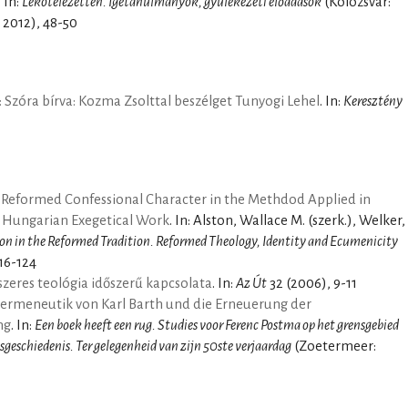
. In:
Lekötelezetten. Igetanulmányok, gyülekezeti előadások
(Kolozsvár:
 2012), 48-50
 Szóra bírva: Kozma Zsolttal beszélget Tunyogi Lehel
. In:
Keresztény
e Reformed Confessional Character in the Methdod Applied in
 Hungarian Exegetical Work
. In: Alston, Wallace M. (szerk.), Welker,
tion in the Reformed Tradition. Reformed Theology, Identity and Ecumenicity
16-124
szeres teológia időszerű kapcsolata
. In:
Az Út
32 (2006), 9-11
ermeneutik von Karl Barth und die Erneuerung der
ng
. In:
Een boek heeft een rug. Studies voor Ferenc Postma op het grensgebied
itsgeschiedenis. Ter gelegenheid van zijn 50ste verjaardag
(Zoetermeer: