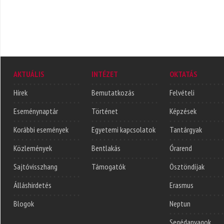
AKTUÁLIS
INTÉZET
OKTATÁS
Hírek
Bemutatkozás
Felvételi
Eseménynaptár
Történet
Képzések
Korábbi események
Egyetemi kapcsolatok
Tantárgyak
Közlemények
Bentlakás
Órarend
Sajtóvisszhang
Támogatók
Ösztöndíjak
Álláshirdetés
Erasmus
Blogok
Neptun
Segédanyagok