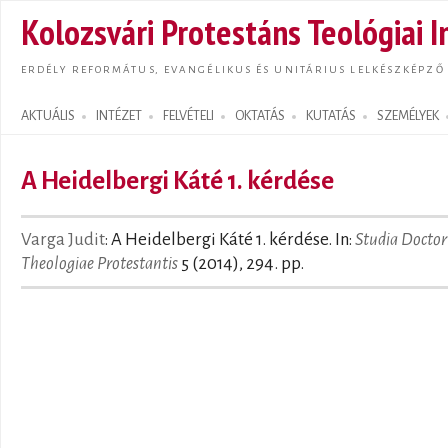
Ugrás
Kolozsvári Protestáns Teológiai I
tarta
ERDÉLY REFORMÁTUS, EVANGÉLIKUS ÉS UNITÁRIUS LELKÉSZKÉPZŐ
AKTUÁLIS
INTÉZET
FELVÉTELI
OKTATÁS
KUTATÁS
SZEMÉLYEK
Search form
A Heidelbergi Káté 1. kérdése
Varga Judit
: A Heidelbergi Káté 1. kérdése. In:
Studia Docto
Theologiae Protestantis
5 (2014), 294. pp.