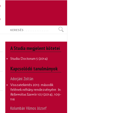
U
N
O
Keresés
A Studia megjelent kötetei
Studia Doctorum
5 (2014)
Kapcsolódó tanulmányok
Adorjáni Zoltán
Visszatekintés 2013. második
felének néhány rendezvényére
. In:
Református Szemle
107 (2014), 109-
116
Kolumbán Vilmos József