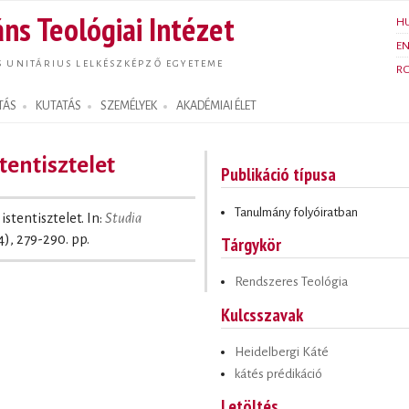
Ugrás a
ns Teológiai Intézet
H
tartalomra
E
S UNITÁRIUS LELKÉSZKÉPZŐ EGYETEME
R
TÁS
KUTATÁS
SZEMÉLYEK
AKADÉMIAI ÉLET
tentisztelet
Publikáció típusa
Tanulmány folyóiratban
stentisztelet. In:
Studia
4), 279-290. pp.
Tárgykör
Rendszeres Teológia
Kulcsszavak
Heidelbergi Káté
kátés prédikáció
Letöltés