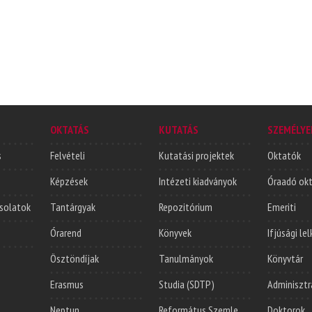
OKTATÁS
KUTATÁS
SZEMÉLYE
s
Felvételi
Kutatási projektek
Oktatók
Képzések
Intézeti kiadványok
Óraadó ok
solatok
Tantárgyak
Repozitórium
Emeriti
Órarend
Könyvek
Ifjúsági le
Ösztöndíjak
Tanulmányok
Könyvtár
Erasmus
Studia (SDTP)
Adminisztr
Neptun
Református Szemle
Doktorok