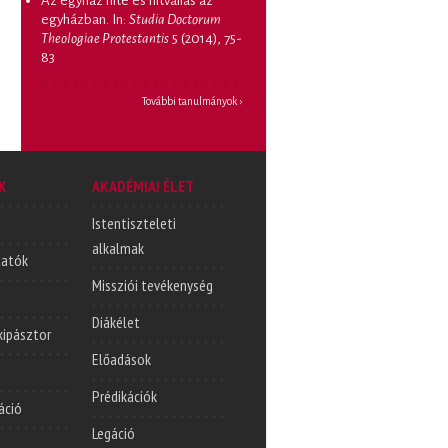
Az egyház hite és hitvallás az
egyházban
. In:
Studia Doctorum
Theologiae Protestantis
5 (2014), 75-
83
További tanulmányok ›
K
AKADÉMIAI ÉLET
Istentiszteleti
alkalmak
tatók
Missziói tevékenység
Diákélet
lkipásztor
Előadások
Prédikációk
áció
Legáció