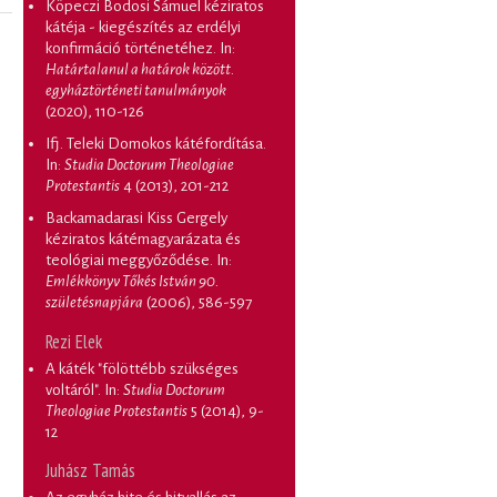
Köpeczi Bodosi Sámuel kéziratos
kátéja - kiegészítés az erdélyi
konfirmáció történetéhez
. In:
Határtalanul a határok között.
egyháztörténeti tanulmányok
(2020), 110-126
Ifj. Teleki Domokos kátéfordítása
.
In:
Studia Doctorum Theologiae
Protestantis
4 (2013), 201-212
Backamadarasi Kiss Gergely
kéziratos kátémagyarázata és
teológiai meggyőződése
. In:
Emlékkönyv Tőkés István 90.
születésnapjára
(2006), 586-597
Rezi Elek
A káték "fölöttébb szükséges
voltáról"
. In:
Studia Doctorum
Theologiae Protestantis
5 (2014), 9-
12
Juhász Tamás