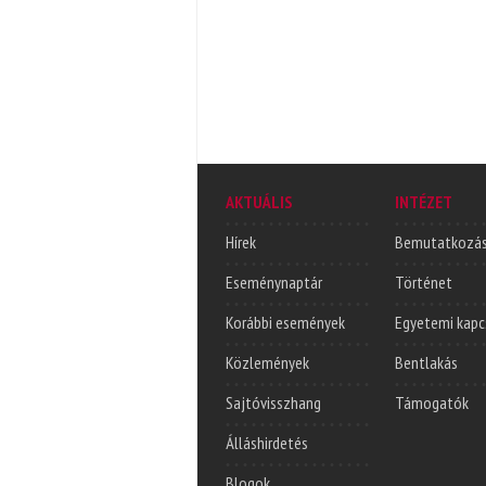
AKTUÁLIS
INTÉZET
Hírek
Bemutatkozá
Eseménynaptár
Történet
Korábbi események
Egyetemi kapc
Közlemények
Bentlakás
Sajtóvisszhang
Támogatók
Álláshirdetés
Blogok