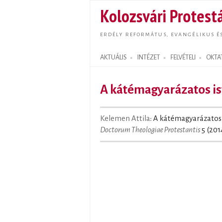
Kolozsvári Protestá
ERDÉLY REFORMÁTUS, EVANGÉLIKUS É
AKTUÁLIS
INTÉZET
FELVÉTELI
OKTA
Search form
A kátémagyarázatos is
Kelemen Attila
: A kátémagyarázatos i
Doctorum Theologiae Protestantis
5 (201