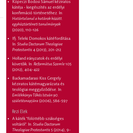
Köpeczi Bodosi Sámuel kéziratos
kátéja - kiegészítés az erdélyi
konfirmáció történetéhez
. In:
Határtalanul a határok között.
egyháztörténeti tanulmányok
(2020), 110-126
Ifj. Teleki Domokos kátéfordítása
.
In:
Studia Doctorum Theologiae
Protestantis
4 (2013), 201-212
Holland irányzatok és erdélyi
követőik
. In:
Református Szemle
105
(2012), 404-422
Backamadarasi Kiss Gergely
kéziratos kátémagyarázata és
teológiai meggyőződése
. In:
Emlékkönyv Tőkés István 90.
születésnapjára
(2006), 586-597
Rezi Elek
A káték "fölöttébb szükséges
voltáról"
. In:
Studia Doctorum
Theologiae Protestantis
5 (2014), 9-