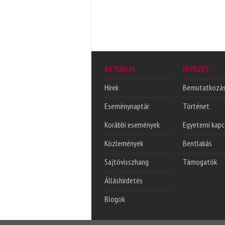
AKTUÁLIS
INTÉZET
Hírek
Bemutatkozá
Eseménynaptár
Történet
Korábbi események
Egyetemi kapc
Közlemények
Bentlakás
Sajtóvisszhang
Támogatók
Álláshirdetés
Blogok