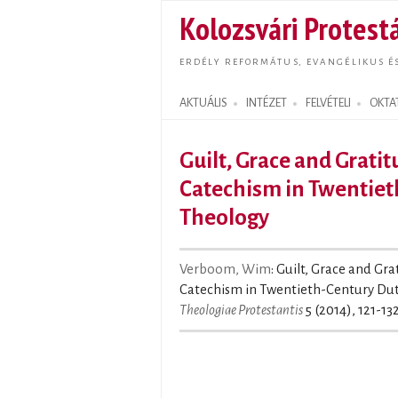
Kolozsvári Protestá
ERDÉLY REFORMÁTUS, EVANGÉLIKUS É
AKTUÁLIS
INTÉZET
FELVÉTELI
OKTA
Search form
Guilt, Grace and Grati
Catechism in Twentie
Theology
Verboom, Wim
: Guilt, Grace and Gr
Catechism in Twentieth-Century Dut
Theologiae Protestantis
5 (2014), 121-132