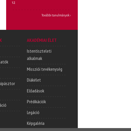
12
További tanulmányok ›
K
AKADÉMIAI ÉLET
Istentiszteleti
alkalmak
tatók
Missziói tevékenység
Diákélet
lkipásztor
Előadások
Prédikációk
áció
Legáció
Képgaléria