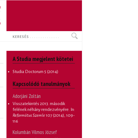
U
N
O
Keresés
A Studia megjelent kötetei
Studia Doctorum
5 (2014)
Kapcsolódó tanulmányok
Adorjáni Zoltán
Visszatekintés 2013. második
felének néhány rendezvényére
. In:
Református Szemle
107 (2014), 109-
116
Kolumbán Vilmos József