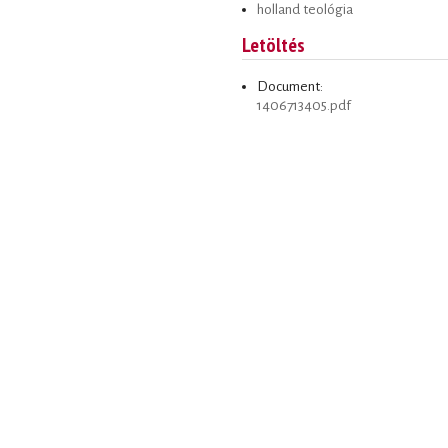
holland teológia
Letöltés
Document:
1406713405.pdf