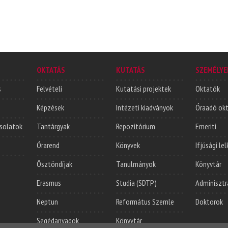
OKTATÁS
KUTATÁS
SZEMÉLYE
s
Felvételi
Kutatási projektek
Oktatók
Képzések
Intézeti kiadványok
Óraadó ok
solatok
Tantárgyak
Repozitórium
Emeriti
Órarend
Könyvek
Ifjúsági le
Ösztöndíjak
Tanulmányok
Könyvtár
Erasmus
Studia (SDTP)
Adminisztr
Neptun
Református Szemle
Doktorok
Segédanyagok
Könyvtár