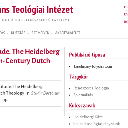
Ugrás a
ns Teológiai Intézet
H
tartalomra
E
S UNITÁRIUS LELKÉSZKÉPZŐ EGYETEME
R
TÁS
KUTATÁS
SZEMÉLYEK
AKADÉMIAI ÉLET
tude. The Heidelberg
Publikáció típusa
th-Century Dutch
Tanulmány folyóiratban
Tárgykör
atitude. The Heidelberg
Rendszeres Teológia
ch Theology. In:
Studia Doctorum
Spiritualitás
. pp.
Kulcsszavak
Heidelbergi Káté
holland teológiai irányzatok