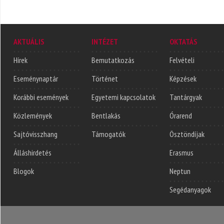
AKTUÁLIS
INTÉZET
OKTATÁS
Hírek
Bemutatkozás
Felvételi
Eseménynaptár
Történet
Képzések
Korábbi események
Egyetemi kapcsolatok
Tantárgyak
Közlemények
Bentlakás
Órarend
Sajtóvisszhang
Támogatók
Ösztöndíjak
Álláshirdetés
Erasmus
Blogok
Neptun
Segédanyagok