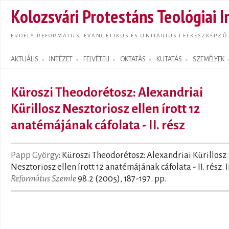
Ugrás
Kolozsvári Protestáns Teológiai I
tarta
ERDÉLY REFORMÁTUS, EVANGÉLIKUS ÉS UNITÁRIUS LELKÉSZKÉPZŐ
AKTUÁLIS
INTÉZET
FELVÉTELI
OKTATÁS
KUTATÁS
SZEMÉLYEK
Search form
Küroszi Theodorétosz: Alexandriai
Kürillosz Nesztoriosz ellen írott 12
anatémájának cáfolata - II. rész
Papp György
: Küroszi Theodorétosz: Alexandriai Kürillosz
Nesztoriosz ellen írott 12 anatémájának cáfolata - II. rész. I
Református Szemle
98.2 (2005), 187-197. pp.