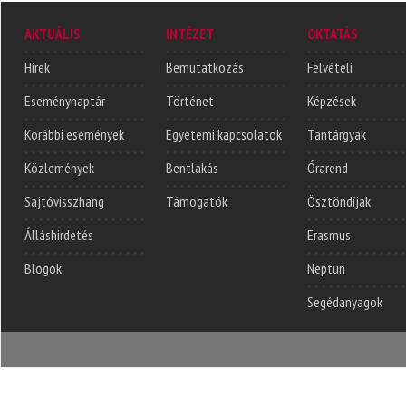
AKTUÁLIS
INTÉZET
OKTATÁS
Hírek
Bemutatkozás
Felvételi
Eseménynaptár
Történet
Képzések
Korábbi események
Egyetemi kapcsolatok
Tantárgyak
Közlemények
Bentlakás
Órarend
Sajtóvisszhang
Támogatók
Ösztöndíjak
Álláshirdetés
Erasmus
Blogok
Neptun
Segédanyagok