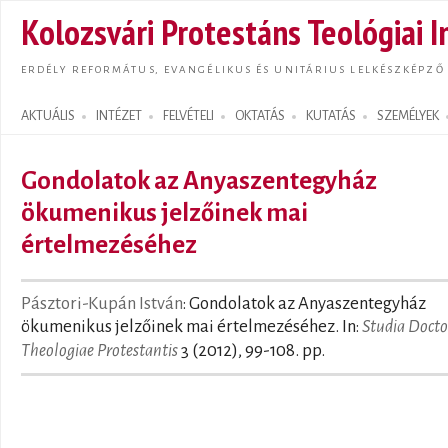
Ugrás
Kolozsvári Protestáns Teológiai I
tarta
ERDÉLY REFORMÁTUS, EVANGÉLIKUS ÉS UNITÁRIUS LELKÉSZKÉPZŐ
AKTUÁLIS
INTÉZET
FELVÉTELI
OKTATÁS
KUTATÁS
SZEMÉLYEK
Search form
Gondolatok az Anyaszentegyház
ökumenikus jelzőinek mai
értelmezéséhez
Pásztori-Kupán István
: Gondolatok az Anyaszentegyház
ökumenikus jelzőinek mai értelmezéséhez. In:
Studia Doct
Theologiae Protestantis
3 (2012), 99-108. pp.