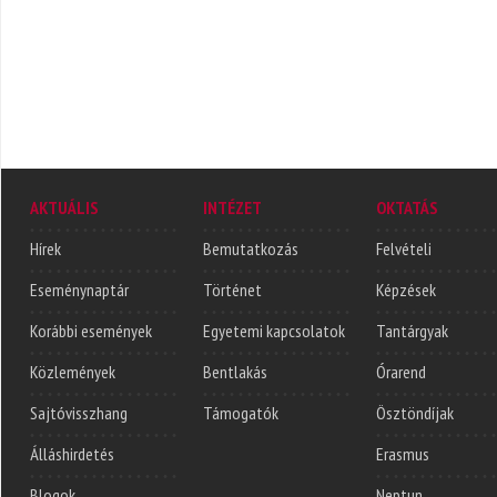
AKTUÁLIS
INTÉZET
OKTATÁS
Hírek
Bemutatkozás
Felvételi
Eseménynaptár
Történet
Képzések
Korábbi események
Egyetemi kapcsolatok
Tantárgyak
Közlemények
Bentlakás
Órarend
Sajtóvisszhang
Támogatók
Ösztöndíjak
Álláshirdetés
Erasmus
Blogok
Neptun