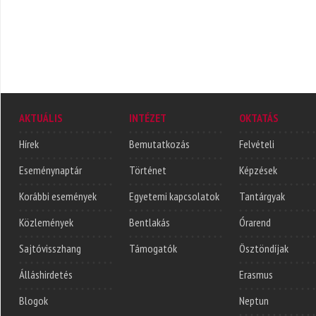
AKTUÁLIS
INTÉZET
OKTATÁS
Hírek
Bemutatkozás
Felvételi
Eseménynaptár
Történet
Képzések
Korábbi események
Egyetemi kapcsolatok
Tantárgyak
Közlemények
Bentlakás
Órarend
Sajtóvisszhang
Támogatók
Ösztöndíjak
Álláshirdetés
Erasmus
Blogok
Neptun