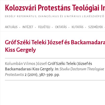
Ugrás
Kolozsvári Protestáns Teológiai I
tarta
ERDÉLY REFORMÁTUS, EVANGÉLIKUS ÉS UNITÁRIUS LELKÉSZKÉPZŐ
AKTUÁLIS
INTÉZET
FELVÉTELI
OKTATÁS
KUTATÁS
SZEMÉLYEK
Search form
Gróf Széki Teleki József és Backamadar
Kiss Gergely
Kolumbán Vilmos József
: Gróf Széki Teleki József és
Backamadarasi Kiss Gergely. In:
Studia Doctorum Theologiae
Protestantis
2 (2011), 387-399. pp.