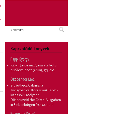
U
N
O
Keresés
Kapcsolódó könyvek
Papp György
Kálvin János magyarázata Péter
első leveléhez
(2018), 179 old.
Ősz Sándor Előd
Bibliotheca Calviniana
Transylvanica: Kora újkori Kálvin-
kiadások Erdélyben.
Frühneuzeitliche Calvin-Ausgaben
in Siebenbürgen
(2014), 1 old.
Buzogány Dezső