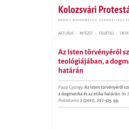
Kolozsvári Protestá
ERDÉLY REFORMÁTUS, EVANGÉLIKUS É
AKTUÁLIS
INTÉZET
FELVÉTELI
OKTA
Search form
Az Isten törvényéről sz
teológiájában, a dogma
határán
Papp György
: Az Isten törvényéről s
a dogmatika és az etika határán. In:
Protestantis
2 (2011), 297-325. pp.