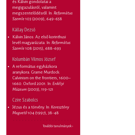
és Kálvin gondolatai a
megigazulásról, valamint
megszentelődésről
. In:
Református
Szemle
103 (2009), 649-658
Kállay Dezső
Kálvin János: Az első korinthusi
levél magyarázata
. In:
Református
Szemle
108 (2015), 688-693
Kolumbán Vilmos József
A református egyházkora
aranykora. Grame Murdock:
Calvinism on the frontiers, 1600–
1660. Oxford 2001
. In:
Erdélyi
Múzeum
(2003), 119-121
Czire Szabolcs
Jézus és a törvény
. In:
Keresztény
Magvető
104 (1997), 38-48
További tanulmányok ›