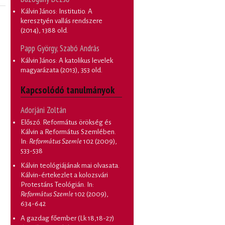
Kálvin János: Institutio. A
keresztyén vallás rendszere
(2014), 1388 old.
Papp György, Szabó András
Kálvin János: A katolikus levelek
magyarázata
(2013), 353 old.
Kapcsolódó tanulmányok
Adorjáni Zoltán
Előszó. Református örökség és
Kálvin a Református Szemlében
.
In:
Református Szemle
102 (2009),
533-538
Kálvin teológiájának mai olvasata.
Kálvin-értekezlet a kolozsvári
Protestáns Teológián
. In:
Református Szemle
102 (2009),
634-642
A gazdag főember (Lk 18,18-27)