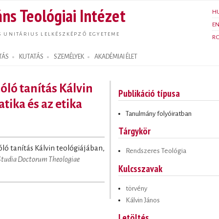
Ugrás a
ns Teológiai Intézet
H
tartalomra
E
S UNITÁRIUS LELKÉSZKÉPZŐ EGYETEME
R
TÁS
KUTATÁS
SZEMÉLYEK
AKADÉMIAI ÉLET
óló tanítás Kálvin
Publikáció típusa
tika és az etika
Tanulmány folyóiratban
Tárgykör
zóló tanítás Kálvin teológiájában,
Rendszeres Teológia
Studia Doctorum Theologiae
Kulcsszavak
törvény
Kálvin János
Letöltés