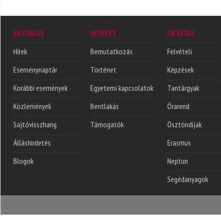
AKTUÁLIS
INTÉZET
OKTATÁS
Hírek
Bemutatkozás
Felvételi
Eseménynaptár
Történet
Képzések
Korábbi események
Egyetemi kapcsolatok
Tantárgyak
Közlemények
Bentlakás
Órarend
Sajtóvisszhang
Támogatók
Ösztöndíjak
Álláshirdetés
Erasmus
Blogok
Neptun
Segédanyagok