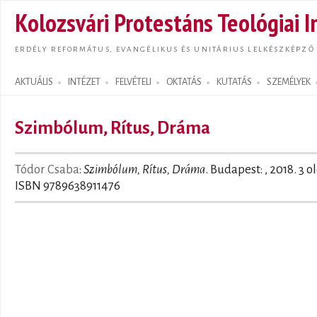
Ugrás
Kolozsvári Protestáns Teológiai I
tarta
ERDÉLY REFORMÁTUS, EVANGÉLIKUS ÉS UNITÁRIUS LELKÉSZKÉPZŐ
AKTUÁLIS
INTÉZET
FELVÉTELI
OKTATÁS
KUTATÁS
SZEMÉLYEK
Search form
Szimbólum, Rítus, Dráma
Tódor Csaba
:
Szimbólum, Rítus, Dráma
. Budapest: , 2018. 3 ol
ISBN 9789638911476