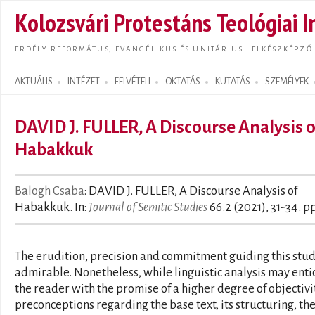
Ugrás
Kolozsvári Protestáns Teológiai I
tarta
ERDÉLY REFORMÁTUS, EVANGÉLIKUS ÉS UNITÁRIUS LELKÉSZKÉPZŐ
AKTUÁLIS
INTÉZET
FELVÉTELI
OKTATÁS
KUTATÁS
SZEMÉLYEK
Search form
DAVID J. FULLER, A Discourse Analysis o
Habakkuk
Balogh Csaba
: DAVID J. FULLER, A Discourse Analysis of
Habakkuk. In:
Journal of Semitic Studies
66.2 (2021), 31-34. pp
The erudition, precision and commitment guiding this stud
admirable. Nonetheless, while linguistic analysis may enti
the reader with the promise of a higher degree of objectivi
preconceptions regarding the base text, its structuring, th