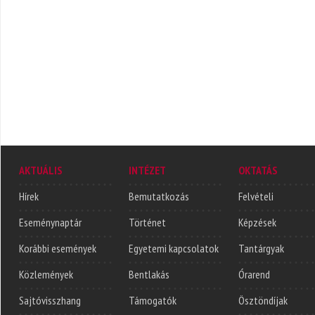
AKTUÁLIS
INTÉZET
OKTATÁS
Hírek
Bemutatkozás
Felvételi
Eseménynaptár
Történet
Képzések
Korábbi események
Egyetemi kapcsolatok
Tantárgyak
Közlemények
Bentlakás
Órarend
Sajtóvisszhang
Támogatók
Ösztöndíjak