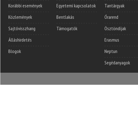
Korábbi események
Egyetemi kapcsolatok
Tantárgyak
Közlemények
Bentlakás
Órarend
Sajtóvisszhang
Támogatók
Ösztöndíjak
Álláshirdetés
Erasmus
Blogok
Neptun
Segédanyagok