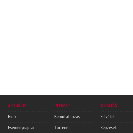
AKTUÁLIS
INTÉZET
OKTATÁS
Hírek
Bemutatkozás
Felvételi
Eseménynaptár
Történet
Képzések