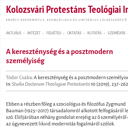
Ugrás
Kolozsvári Protestáns Teológiai I
tarta
ERDÉLY REFORMÁTUS, EVANGÉLIKUS ÉS UNITÁRIUS LELKÉSZKÉPZŐ
AKTUÁLIS
INTÉZET
FELVÉTELI
OKTATÁS
KUTATÁS
SZEMÉLYEK
Search form
A kereszténység és a posztmodern
személyiség
Tódor Csaba
: A kereszténység és a posztmodern személyis
In:
Studia Doctorum Theologiae Protestantis
10 (2019), 237-262
Ebben a részben főleg a szociológus és filozófus Zygmund
Bauman (1925–2017) társadalomról alkotott felfogásáról l
szó. Elöljáróban néhány gondolat erejéig az ő személyéről 
az úgynevezett likvid modernitás fogalmáról szólok.