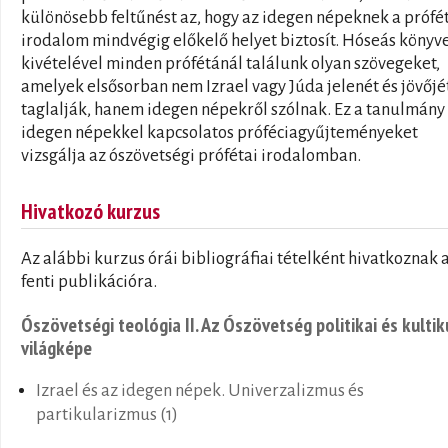
különösebb feltűnést az, hogy az idegen népeknek a prófé
irodalom mindvégig előkelő helyet biztosít. Hóseás könyv
kivételével minden prófétánál találunk olyan szövegeket,
amelyek elsősorban nem Izrael vagy Júda jelenét és jövőjé
taglalják, hanem idegen népekről szólnak. Ez a tanulmány
idegen népekkel kapcsolatos próféciagyűjteményeket
vizsgálja az ószövetségi prófétai irodalomban.
Hivatkozó kurzus
Az alábbi kurzus órái bibliográfiai tételként hivatkoznak 
fenti publikációra.
Ószövetségi teológia II. Az Ószövetség politikai és kultik
világképe
Izrael és az idegen népek. Univerzalizmus és
partikularizmus (1)