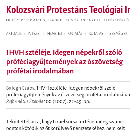
Ugrás
Kolozsvári Protestáns Teológiai I
tarta
ERDÉLY REFORMÁTUS, EVANGÉLIKUS ÉS UNITÁRIUS LELKÉSZKÉPZŐ
AKTUÁLIS
INTÉZET
FELVÉTELI
OKTATÁS
KUTATÁS
SZEMÉLYEK
Search form
JHVH sztéléje. Idegen népekről szóló
próféciagyűjtemények az ószövetség
prófétai irodalmában
Balogh Csaba
: JHVH sztéléje. Idegen népekről szóló
próféciagyűjtemények az ószövetség prófétai irodalmában.
Református Szemle
100 (2007), 22-45. pp.
Tekintettel arra, hogy Izrael sorsa történelmileg számos
ponton kötődik az őt körülvevő nemzetekéhez, nem kelt