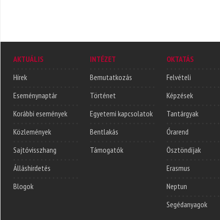
AKTUÁLIS
INTÉZET
OKTATÁS
Hírek
Bemutatkozás
Felvételi
Eseménynaptár
Történet
Képzések
Korábbi események
Egyetemi kapcsolatok
Tantárgyak
Közlemények
Bentlakás
Órarend
Sajtóvisszhang
Támogatók
Ösztöndíjak
Álláshirdetés
Erasmus
Blogok
Neptun
Segédanyagok