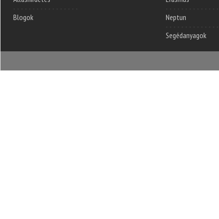
Blogok
Neptun
Segédanyagok