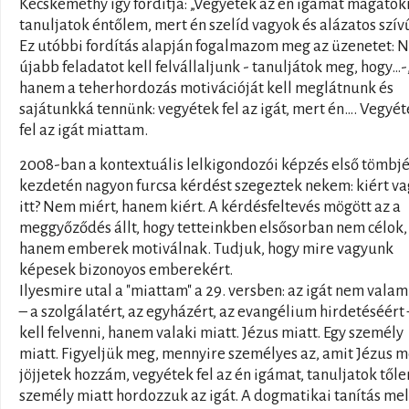
Kecskeméthy így fordítja: „Vegyétek az én igámat magatok
tanuljatok éntőlem, mert én szelíd vagyok és alázatos szívű
Ez utóbbi fordítás alapján fogalmazom meg az üzenetet: 
újabb feladatot kell felvállaljunk - tanuljátok meg, hogy…-
hanem a teherhordozás motivációját kell meglátnunk és
sajátunkká tennünk: vegyétek fel az igát, mert én…. Vegyé
fel az igát miattam.
2008-ban a kontextuális lelkigondozói képzés első tömbj
kezdetén nagyon furcsa kérdést szegeztek nekem: kiért va
itt? Nem miért, hanem kiért. A kérdésfeltevés mögött az a
meggyőződés állt, hogy tetteinkben elsősorban nem célok,
hanem emberek motiválnak. Tudjuk, hogy mire vagyunk
képesek bizonoyos emberekért.
Ilyesmire utal a "miattam" a 29. versben: az igát nem valam
– a szolgálatért, az egyházért, az evangélium hirdetéséért 
kell felvenni, hanem valaki miatt. Jézus miatt. Egy személy
miatt. Figyeljük meg, mennyire személyes az, amit Jézus 
jöjjetek hozzám, vegyétek fel az én igámat, tanuljatok tőle
személy miatt hordozzuk az igát. A dogmatikai tanítás mel