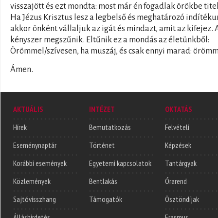
visszajött és ezt mondta: most már én fogadlak örökbe tite
Ha Jézus Krisztus lesz a legbelső és meghatározó indítéku
akkor önként vállaljuk az igát és mindazt, amit az kifejez. 
kényszer megszűnik. Eltűnik ez a mondás az életünkből:
Örömmel/szívesen, ha muszáj, és csak ennyi marad: örömm
Ámen.
AKTUÁLIS
INTÉZET
OKTATÁS
Hírek
Bemutatkozás
Felvételi
Eseménynaptár
Történet
Képzések
Korábbi események
Egyetemi kapcsolatok
Tantárgyak
Közlemények
Bentlakás
Órarend
Sajtóvisszhang
Támogatók
Ösztöndíjak
Álláshirdetés
Erasmus