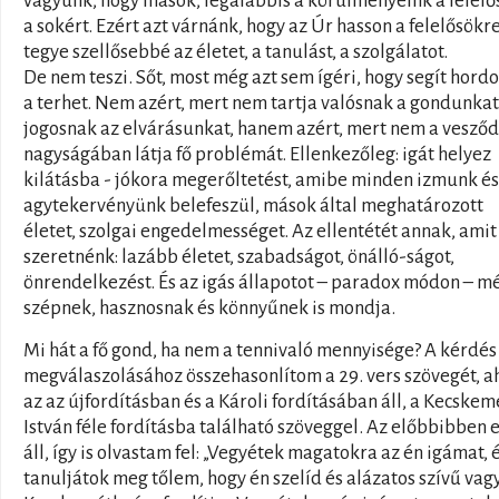
vagyunk, hogy mások, legalábbis a körülményeink a felelő
a sokért. Ezért azt várnánk, hogy az Úr hasson a felelősökre
tegye szellősebbé az életet, a tanulást, a szolgálatot.
De nem teszi. Sőt, most még azt sem ígéri, hogy segít hord
a terhet. Nem azért, mert nem tartja valósnak a gondunkat
jogosnak az elvárásunkat, hanem azért, mert nem a vesző
nagyságában látja fő problémát. Ellenkezőleg: igát helyez
kilátásba - jókora megerőltetést, amibe minden izmunk és
agytekervényünk belefeszül, mások által meghatározott
életet, szolgai engedelmességet. Az ellentétét annak, amit
szeretnénk: lazább életet, szabadságot, önálló-ságot,
önrendelkezést. És az igás állapotot – paradox módon – m
szépnek, hasznosnak és könnyűnek is mondja.
Mi hát a fő gond, ha nem a tennivaló mennyisége? A kérdés
megválaszolásához összehasonlítom a 29. vers szövegét, a
az az újfordításban és a Károli fordításában áll, a Kecske
István féle fordításba található szöveggel. Az előbbibben 
áll, így is olvastam fel: „Vegyétek magatokra az én igámat, 
tanuljátok meg tőlem, hogy én szelíd és alázatos szívű vag