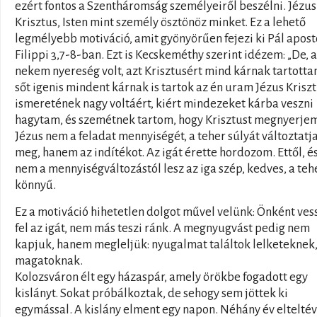
ezért fontos a Szentháromság személyeiről beszélni. Jézus
Krisztus, Isten mint személy ösztönöz minket. Ez a lehető
legmélyebb motiváció, amit gyönyörűen fejezi ki Pál apost
Filippi 3,7-8-ban. Ezt is Kecskeméthy szerint idézem: „De, 
nekem nyereség volt, azt Krisztusért mind kárnak tartotta
sőt igenis mindent kárnak is tartok az én uram Jézus Krisz
ismeretének nagy voltáért, kiért mindezeket kárba veszni
hagytam, és szemétnek tartom, hogy Krisztust megnyerjem
Jézus nem a feladat mennyiségét, a teher súlyát változtatj
meg, hanem az indítékot. Az igát érette hordozom. Ettől, é
nem a mennyiségváltozástól lesz az iga szép, kedves, a teh
könnyű.
Ez a motiváció hihetetlen dolgot művel velünk: Önként ve
fel az igát, nem más teszi ránk. A megnyugvást pedig nem
kapjuk, hanem megleljük: nyugalmat találtok lelketeknek
magatoknak.
Kolozsváron élt egy házaspár, amely örökbe fogadott egy
kislányt. Sokat próbálkoztak, de sehogy sem jöttek ki
egymással. A kislány elment egy napon. Néhány év elteltév