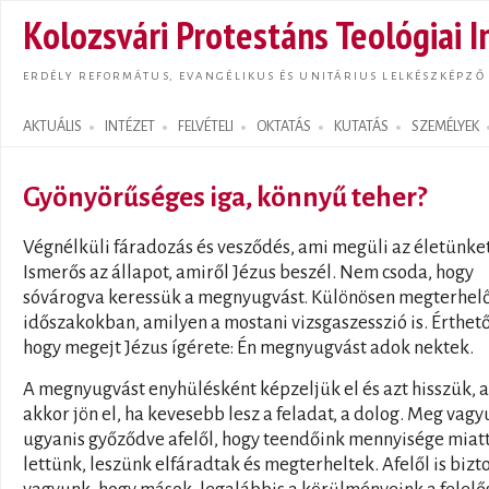
Ugrás
Kolozsvári Protestáns Teológiai I
tarta
ERDÉLY REFORMÁTUS, EVANGÉLIKUS ÉS UNITÁRIUS LELKÉSZKÉPZŐ
AKTUÁLIS
INTÉZET
FELVÉTELI
OKTATÁS
KUTATÁS
SZEMÉLYEK
Search form
Gyönyörűséges iga, könnyű teher?
Végnélküli fáradozás és vesződés, ami megüli az életünket
Ismerős az állapot, amiről Jézus beszél. Nem csoda, hogy
sóvárogva keressük a megnyugvást. Különösen megterhel
időszakokban, amilyen a mostani vizsgaszesszió is. Érthető
hogy megejt Jézus ígérete: Én megnyugvást adok nektek.
A megnyugvást enyhülésként képzeljük el és azt hisszük, 
akkor jön el, ha kevesebb lesz a feladat, a dolog. Meg vag
ugyanis győződve afelől, hogy teendőink mennyisége miat
lettünk, leszünk elfáradtak és megterheltek. Afelől is bizt